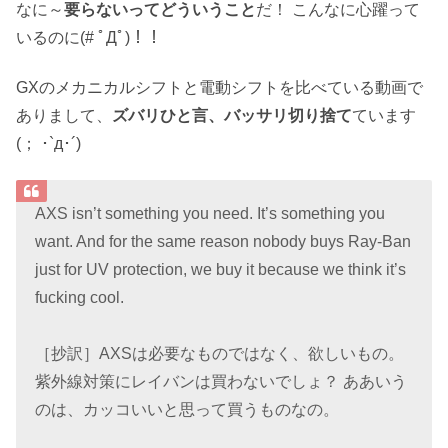
なに～
要らないってどういうこと
だ！ こんなに心躍って
いるのに(# ﾟДﾟ)！！
GXのメカニカルシフトと電動シフトを比べている動画で
ありまして、
ズバリひと言、バッサリ切り捨て
ています
(； ･`д･´)
AXS isn’t something you need. It’s something you
want. And for the same reason nobody buys Ray-Ban
just for UV protection, we buy it because we think it’s
fucking cool.
［抄訳］AXSは必要なものではなく、欲しいもの。
紫外線対策にレイバンは買わないでしょ？ ああいう
のは、カッコいいと思って買うものなの。