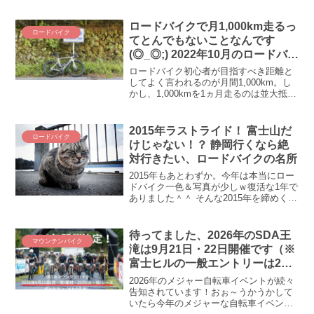
ロードバイクで月1,000km走るっ
ロードバイク
てとんでもないことなんです
(◎_◎;) 2022年10月のロードバイ
ク&MTB月間走行距離・時間
ロードバイク初心者が目指すべき距離と
してよく言われるのが月間1,000km。し
かし、1,000kmを1ヵ月走るのは並大抵の
ことではありません。そのことを痛感し
たロードバイク歴8年目の2022年10月。
ロードバイク歴だけは長い人間は一体1ヵ
2015年ラストライド！ 富士山だ
ロードバイク
月どれくらいの時間と距離をロードバイ
けじゃない！？ 静岡行くなら絶
クに費やしているのか？ 2022年10月のロ
対行きたい、ロードバイクの名所
ードバイク・MTB月間走行距離・時間を
振り返ります。
2015年もあとわずか。今年は本当にロー
ドバイク一色＆写真が少しｗ復活な1年で
ありました＾＾ そんな2015年を締めくく
るに相応しいラストライドに行ってきま
したよ！ 静岡のユイの壁・浜石岳へ！！
ラストランは2015年を象徴するグループ
待ってました、2026年のSDA王
マウンテンバイク
ライ...
滝は9月21日・22日開催です（※
富士ヒルの一般エントリーは2月
13日から！）
2026年のメジャー自転車イベントが続々
告知されています！おぉ～うかうかして
いたら今年のメジャーな自転車イベント