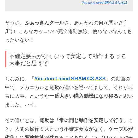
You don’t need SRAM GX AXS
そうさ、
ふぁっきんクール
さ、あぁそれの何が悪いさ(ﾟ
Дﾟ)！ こんなカッコいい完全電動無線、使わないなんても
ったいない！
不確定要素がなくなって安定して動作するって
大事だと思うぞ
ちなみに、「
You don’t need SRAM GX AXS
」の動画の
中で、メカニカルと電動の違いを述べてまして、それが非
常に大事、というか
一番大きい購入動機になり得る
と思い
ました、ハイ。
その違いとは、
電動は「常に同じ動作を安定して行う」
こ
と。人間の操作ミスという不確定要素がなく、
ケーブルが
劣化して変速性能が落ちることもなく
（スプロケットやチ