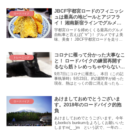
の告知が始まっているではありませんか
(◎_◎;) すっかり時流に乗り遅れており
ますが、せめて自分が出たいと思うイベ
JBCF宇都宮ロードのフィニッシ
ロードバイク
ントの日程だけ...
ュは最高の地ビールとアジフラ
イ！ 湘南新宿ラインでグルメ満
喫
宇都宮ロードを締めくくる最高のグルメ
自転車と言えば(ﾟ∀ﾟ)！ グルメですよ美
味、美食！ JBCF宇都宮ロードを走り終
えたワタクシ、湘南新宿ラインの端と端
の超絶おいしいものを堪能してしまった
のです(ﾟ∀ﾟ)！ うふふ、落車もしてみるも
コロナに罹って分かった大事なこ
トレーニング
のか...
と！ ロードバイクの練習再開す
るなら筋トレめっちゃやらないと
じゃん(;´Д｀)
9月7日にコロナに罹患し、本日（この記
事執筆時）9月23日。約2週間半が経った
現在、熱はとっくの昔に消え去ったもの
の、味覚・嗅覚はいまだ戻らず、何とな
く身体の奥底の怠さが抜けず、爆弾を仕
込まれたような心地悪さを感じておりま
あけましておめでとうございま
ロードバイク
す。はてさて、こんな状態はいつまで続
す。2018年のロードバイク的抱
くのか、ロードバイクの練習は再開でき
負
るのか！？ コロナ後の練習再開につい
て、備忘録をば記します。
あけましておめでとうございます。今年
もboriko's bunkumをよろしくお願いいた
しますm(_ _)m という訳で、一年の計