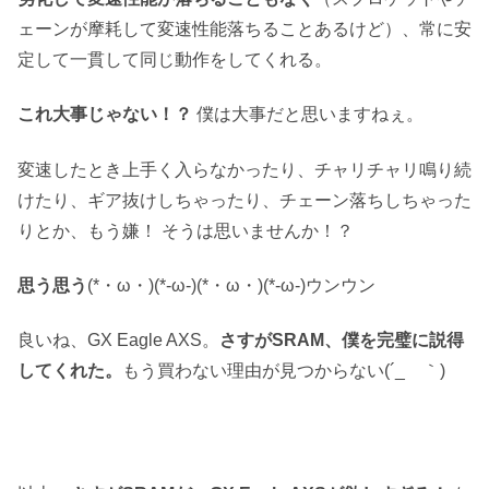
ェーンが摩耗して変速性能落ちることあるけど）、常に安
定して一貫して同じ動作をしてくれる。
これ大事じゃない！？
僕は大事だと思いますねぇ。
変速したとき上手く入らなかったり、チャリチャリ鳴り続
けたり、ギア抜けしちゃったり、チェーン落ちしちゃった
りとか、もう嫌！ そうは思いませんか！？
思う思う
(*・ω・)(*-ω-)(*・ω・)(*-ω-)ウンウン
良いね、GX Eagle AXS。
さすがSRAM、僕を完璧に説得
してくれた。
もう買わない理由が見つからない(´_ゝ｀)