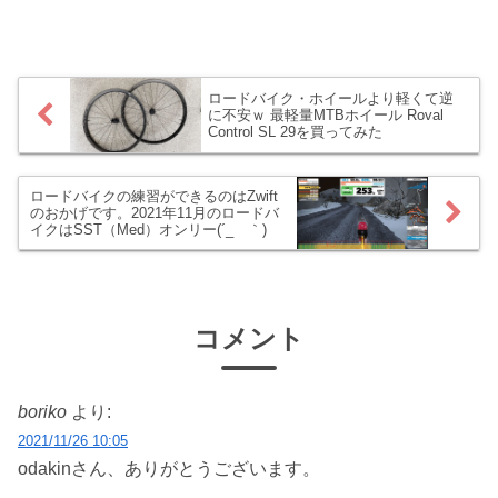
は元旦にあり。2018年の当ブログの目標
を定めましょー(｀･ω･´)2017年の目標達
成度は・・・新年の目標設...
ロードバイク・ホイールより軽くて逆
に不安ｗ 最軽量MTBホイール Roval
Control SL 29を買ってみた
ロードバイクの練習ができるのはZwift
のおかげです。2021年11月のロードバ
イクはSST（Med）オンリー(´_ゝ｀)
コメント
boriko
より:
2021/11/26 10:05
odakinさん、ありがとうございます。