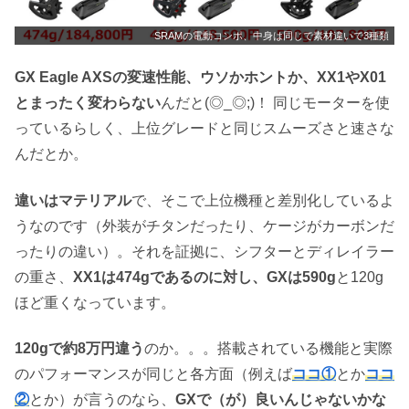
SRAMの電動コンポ、中身は同じで素材違いで3種類
GX Eagle AXSの変速性能、ウソかホントか、XX1やX01
とまったく変わらない
んだと(◎_◎;)！ 同じモーターを使
っているらしく、上位グレードと同じスムーズさと速さな
んだとか。
違いはマテリアル
で、そこで上位機種と差別化しているよ
うなのです（外装がチタンだったり、ケージがカーボンだ
ったりの違い）。それを証拠に、シフターとディレイラー
の重さ、
XX1は474gであるのに対し、GXは590g
と120g
ほど重くなっています。
120gで約8万円違う
のか。。。搭載されている機能と実際
のパフォーマンスが同じと各方面（例えば
ココ①
とか
ココ
②
とか）が言うのなら、
GXで（が）良いんじゃないかな