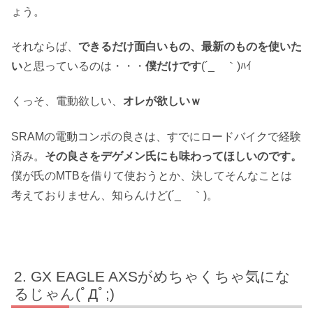
ょう。
それならば、
できるだけ面白いもの、最新のものを使いた
い
と思っているのは・・・
僕だけです
(´_ゝ｀)ﾊｲ
くっそ、電動欲しい、
オレが欲しいｗ
SRAMの電動コンポの良さは、すでにロードバイクで経験
済み。
その良さをデゲメン氏にも味わってほしいのです。
僕が氏のMTBを借りて使おうとか、決してそんなことは
考えておりません、知らんけど(´_ゝ｀)。
GX EAGLE AXSがめちゃくちゃ気にな
るじゃん(ﾟДﾟ;)