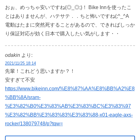
おぉ、めっちゃ安いですね(◎_◎;)！ Bike Innを使ったこ
とはありませんが、ハテサテ．．ちと怖いですね(;^_^A
電動はたまに突然死することがあるので、できればしっか
り保証対応が効く日本で購入したい気がします・・
odakin
より:
2021/11/25 18:14
先輩！これどう思いますか？！
安すぎて不安
https://www.bikeinn.com/%E8%87%AA%E8%BB%A2%E8
%BB%8A/sram-
%E3%82%B0%E3%83%AB%E3%83%BC%E3%83%97
%E3%82%BB%E3%83%83%E3%83%88-x01-eagle-axs-
rocker/138079748/p?tqw=