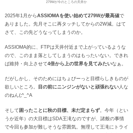
279Wが今のところの天井か
2025年1月から
ASSIOMAを使い始めて279Wが最高値
で
ありました。先月そこに再タッチしてからの2W減。はて
さて、この先どうなってしまうのか。
ASSIOMA的に、FTPは天井付近まで上がっているような
ので、このまま落としてしまうのはもったいない。できれ
ば維持・向上させて
4倍から上の世界を見てみたい
なぁ。
だがしかし、そのためにはちょびーっと目標らしきものが
欲しいところ。
目の前にニンジンがないと頑張れない
人な
のねん(;^_^A
そして
困ったことに秋の目標、未だ定まらず
。今年（とい
うか近年）の大目標はSDA王滝なのですが、諸般の事情
で今回も参加が難しそうな雰囲気。無理して王滝にトライ