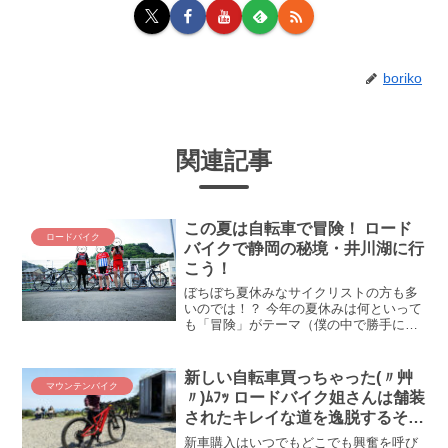
boriko
関連記事
この夏は自転車で冒険！ ロード
ロードバイク
バイクで静岡の秘境・井川湖に行
こう！
ぼちぼち夏休みなサイクリストの方も多
いのでは！？ 今年の夏休みは何といって
も「冒険」がテーマ（僕の中で勝手に決
めました、ﾊｲ(´_ゝ｀)）！ という訳で、
今まで行ったことがない秘境探検に行っ
てまいりましたぞ！ 井川湖ってどこにあ
新しい自転車買っちゃった(〃艸
マウンテンバイク
りますか？め...
〃)ﾑﾌｯ ロードバイク姐さんは舗装
されたキレイな道を逸脱するそう
です
新車購入はいつでもどこでも興奮を呼び