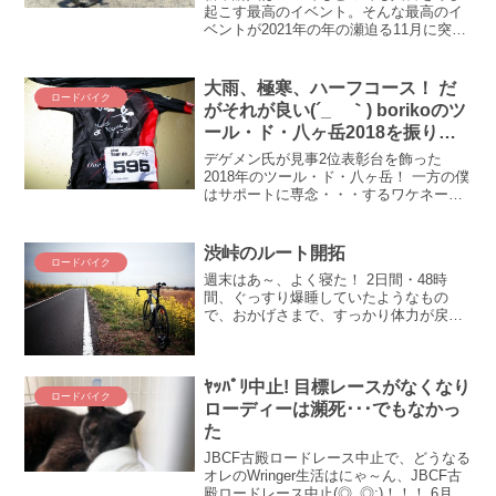
起こす最高のイベント。そんな最高のイ
ベントが2021年の年の瀬迫る11月に突如
やってきました。ロードバイクに続く、
新しい自転車を注文。舗装路だけじゃな
い、グラベルも山道も行ける、最強の自
大雨、極寒、ハーフコース！ だ
ロードバイク
転車を購入しました。
がそれが良い(´_ゝ｀) borikoのツ
ール・ド・八ヶ岳2018を振り返
る
デゲメン氏が見事2位表彰台を飾った
2018年のツール・ド・八ヶ岳！ 一方の僕
はサポートに専念・・・するワケネーダ
ロ(´_ゝ｀) 僕も、僕もちゃんと走ったん
ですよ、雨の中！ という訳で、borikoの
ツール・ド・八ヶ岳を振り返ります！ロ
渋峠のルート開拓
ロードバイク
キさん...
週末はあ～、よく寝た！ 2日間・48時
間、ぐっすり爆睡していたようなもの
で、おかげさまで、すっかり体力が戻っ
てきましたｗ 問題は回復して有り余った
体力をどうするか！？ そこで、目前に迫
ったGWの渋峠アタックについて、いろ
ﾔｯﾊﾟﾘ中止! 目標レースがなくなり
いろ作戦を練ってみる...
ロードバイク
ローディーは瀕死･･･でもなかっ
た
JBCF古殿ロードレース中止で、どうなる
オレのWringer生活はにゃ～ん、JBCF古
殿ロードレース中止(◎_◎;)！！！ 6月の