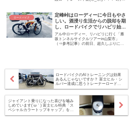
自転車レースは古殿で頑張ろうと思って
いただけにショック。。。さてさて、こ
うなると俄然困った。目標レースがない
定峰峠はローディーに今日もやさ
ロードバイク
や...
しい。酒浸り生活からの脱却を期
し、ロードバイクでリハビリ始め
ます(´・ω・`)
アル中ローディー、リハビリに行く「雁
坂トンネルサイクルツアーin山梨市」
（⇒参考記事）の前日、超久しぶりに
TCRで実走してきました。最後にロード
バイク乗ったのが先月（7月）末ですから
実に3週間ぶり。仕事だ風邪だと理由をつ
けて毎日（安）ワイン...
ロードバイクのAIトレーニングは効果
あるんじゃないですか？ 富士ヒル・シ
ルバー達成に思うトレーナーロードの
メリットと反省点
ジャイアント乗りになった喜びを嚙み
しめています(´ω｀) 富士ヒル特典「ス
ペシャルカラートップキャップ」を
TCRに取り付けてみた！