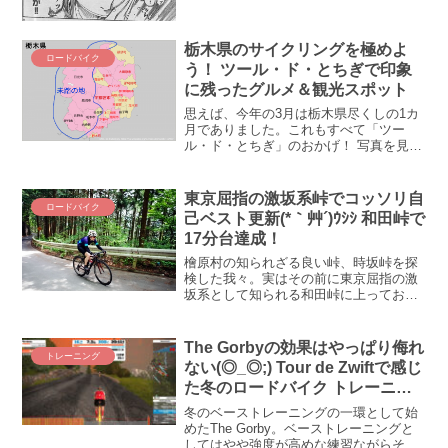
攻不落の壁なのです。そこで今回は、
30km/h...
栃木県のサイクリングを極めよ
ロードバイク
う！ ツール・ド・とちぎで印象
に残ったグルメ＆観光スポット
思えば、今年の3月は栃木県尽くしの1カ
月でありました。これもすべて「ツー
ル・ド・とちぎ」のおかげ！ 写真を見返
してみたら、結構いろんな場所に行っ
て、土地土地の逸品を楽しんできたので
す(*´ω｀*) という訳で、栃木で味わった
東京屈指の激坂系峠でコッソリ自
ロードバイク
景色やグルメを地...
己ベスト更新(*｀艸´)ｳｼｼ 和田峠で
17分台達成！
檜原村の知られざる良い峠、時坂峠を探
検した我々。実はその前に東京屈指の激
坂系として知られる和田峠に上っておっ
たのです。時坂峠に距離も斜度もそっく
りな和田峠で、(´∀｀*)ｳﾌﾌ ワタクシなか
なかの好タイムな自己ベストを記録して
The Gorbyの効果はやっぱり侮れ
トレーニング
しまいましたぞ...
ない(◎_◎;) Tour de Zwiftで感じ
た冬のロードバイク トレーニン
グの効果
冬のベーストレーニングの一環として始
めたThe Gorby。ベーストレーニングと
してはやや強度が高めな練習ながらその