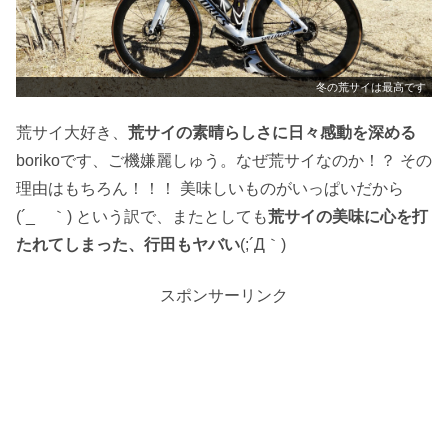
冬の荒サイは最高です
荒サイ大好き、
荒サイの素晴らしさに日々感動を深める
borikoです、ご機嫌麗しゅう。なぜ荒サイなのか！？ その
理由はもちろん！！！ 美味しいものがいっぱいだから
(´_ゝ｀) という訳で、またとしても
荒サイの美味に心を打
たれてしまった、行田もヤバい
(;´Д｀)
スポンサーリンク