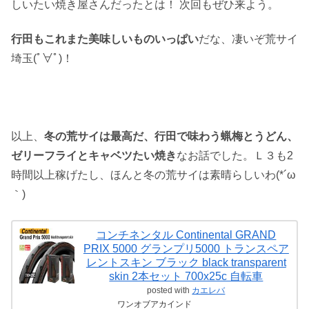
しいたい焼き屋さんだったとは！ 次回もぜひ来よう。
行田もこれまた美味しいものいっぱい
だな、凄いぞ荒サイ
埼玉(ﾟ∀ﾟ)！
以上、
冬の荒サイは最高だ、行田で味わう蝋梅とうどん、
ゼリーフライとキャベツたい焼き
なお話でした。Ｌ３も2
時間以上稼げたし、ほんと冬の荒サイは素晴らしいわ(*´ω
｀)
コンチネンタル Continental GRAND
PRIX 5000 グランプリ5000 トランスペア
レントスキン ブラック black transparent
skin 2本セット 700x25c 自転車
posted with
カエレバ
ワンオブアカインド