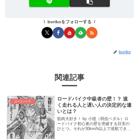
borikoをフォローする
boriko
関連記事
ロードバイク中級者の壁！？ 速
ロードバイク
く走れる人と遅い人の決定的な違
いとは？
筋肉大好き！ by 小毬（弱虫ペダル）ロ
ードバイク初心者の壁を突破する目安の
ひとつ。それが30km/h以上で巡航できる
ようになること！ しかし、これが実に難
しいのだ！ 何度挑戦しても届かない、難