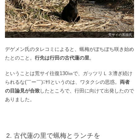
荒サイの黒猫氏
デゲメン氏のタレコミによると、蝋梅がぼちぼち咲き始め
たとのこと。
行先は行田の古代蓮の里
。
ということは荒サイ往復130㎞で、ガッツリＬ３漕ぎ続け
られるな(￣ー￣)ﾆﾔﾘというのは、ワタクシの思惑。
両者
の目論見が合致
したところで、行田に向けて出発したので
ありました。
古代蓮の里で蝋梅とランチを