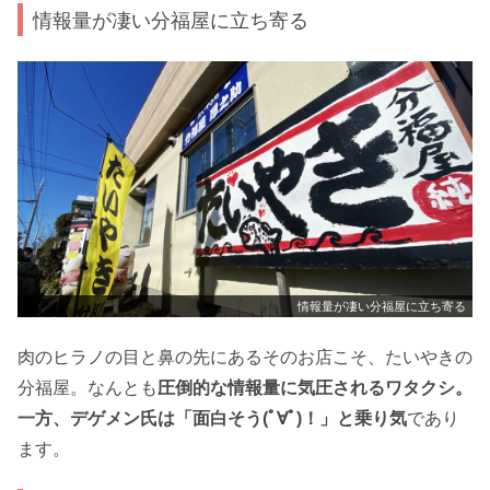
情報量が凄い分福屋に立ち寄る
情報量が凄い分福屋に立ち寄る
肉のヒラノの目と鼻の先にあるそのお店こそ、たいやきの
分福屋。なんとも
圧倒的な情報量に気圧されるワタクシ。
一方、デゲメン氏は「面白そう(ﾟ∀ﾟ)！」と乗り気
であり
ます。