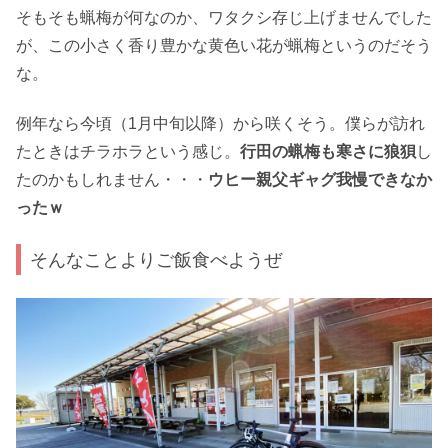
そもそも蝋梅が何なのか、ワタクシ存じ上げませんでした
が、この小さく香り豊かな黄色い花が蝋梅というのだそう
な。
例年なら今頃（1月中旬以降）から咲くそう。僕らが訪れ
たときはチラホラという感じ。
行田の蝋梅も寒さに狼狽
し
たのかもしれません・・・
ウヒー親父ギャグ我慢できなか
ったｗ
そんなことよりご飯食べようぜ