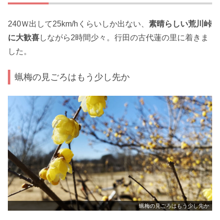
240Ｗ出して25km/hくらいしか出ない、
素晴らしい荒川峠
に大歓喜
しながら2時間少々。行田の古代蓮の里に着きま
した。
蝋梅の見ごろはもう少し先か
蝋梅の見ごろはもう少し先か