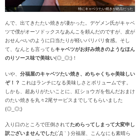
特にキャベツたい焼きが絶品だった
んで、出てきたたい焼きが凄かった。デゲメン氏がキャベ
ツで僕がオーソドックスなあんこを頼んだのですが、皮が
おせんべいのように口当たりが軽いパリパリ食感。そし
て、なんとも言っても
キャベツがお好み焼きのようなほん
のりソース味で美味い
(◎_◎;)！
いや、
分福屋のキャベツたい焼き、めちゃくちゃ美味しい
ぞ！？
これはランチになる美味しさとボリュームです。
しかも、超ありがたいことに、紅ショウガを包んだおまけ
のたい焼きを丸々2尾サービスまでしてもらいました
(◎_◎;)
入り口のところで圧倒されて
ためらってしまって大変申し
訳ございませんでした
(;´Д｀) 分福屋、こんなにも素晴ら