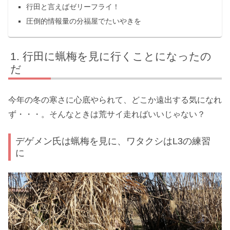
行田と言えばゼリーフライ！
圧倒的情報量の分福屋でたいやきを
行田に蝋梅を見に行くことになったの
だ
今年の冬の寒さに心底やられて、どこか遠出する気になれ
ず・・・。そんなときは荒サイ走ればいいじゃない？
デゲメン氏は蝋梅を見に、ワタクシはL3の練習
に