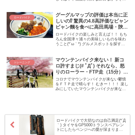
効果は抜群(◎_◎;)！ ゴルビーの効果は
一体どれくらい凄いのか。Zwiftレース
「Tour de Zwift Stage 5」に出て確かめて
グーグルマップの評価は本当に正
ロードバイク
みたら驚きのリザルトになりました。ロ
しいの⁉ 驚異の4.8高評価なビャン
ードバイクのトレーニングに、週1回のゴ
ビャン麵を食べに高田馬場・陝西
ルビーは最強かもしれません。
面館にロードバイクで行ってみ
ロードバイクの楽しみと言えば！！ もち
た！
ろん全国津々浦々の美味しいものを味わ
うこと(*´ω｀*) グルメスポットを探すと
きに欠かせないのがグーグルマップで
す。高評価のお店は必然的に「試してみ
たい」「行ってみたい」と思うもの。今
マウンテンバイク来ない！ 新コ
トレーニング
回もグーグルマップをアテにして、「𰻞
ロ許すまじ(# ﾟДﾟ) それなら、怒
𰻞麵（ビャンビャン麵）」にトライして
りのローラー・FTP走（15分）
みました。その評価、驚愕の4.8（5点満
だ！
点）(◎_◎;)！ 4.8って・・・ほんとかな
コロナでマウンテンバイクが来ない鬱憤
ぁ。。。(-_-;)ｱﾔｼｲ
をＦＴＰ走で晴らす！ むきー！！！ 楽し
みにしていたマウンテンバイクが来ない
なんて！！！ コロナむきー！！ バカバ
カ、バカっていうヤツがバカーm9(^Д^)
ﾌﾟｷﾞｬｰ この悔しさ、晴らさでおくべきか
(ﾟ...
ロードバイクで大切なのは自己満足(*´Д
｀) タイヤをGP5000トランスペアレン
トにしたらベンジへの愛が深まりまし
た