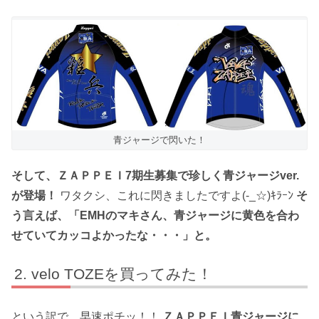
青ジャージで閃いた！
そして、ＺＡＰＰＥＩ7期生募集で珍しく青ジャージver.
が登場！
ワタクシ、これに閃きましたですよ(-_☆)ｷﾗｰﾝ
そ
う言えば、「EMHのマキさん、青ジャージに黄色を合わ
せていてカッコよかったな・・・」と。
velo TOZEを買ってみた！
という訳で、早速ポチッ！！
ＺＡＰＰＥＩ青ジャージに