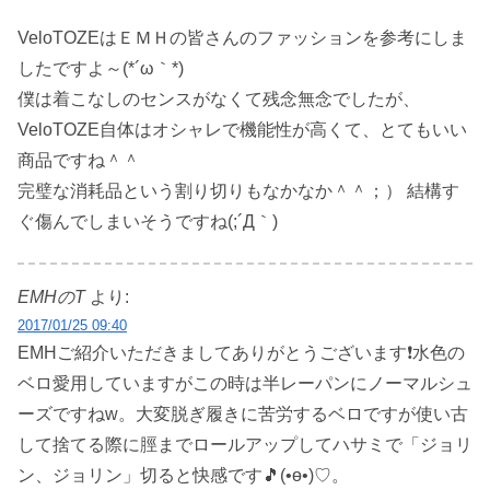
VeloTOZEはＥＭＨの皆さんのファッションを参考にしま
したですよ～(*´ω｀*)
僕は着こなしのセンスがなくて残念無念でしたが、
VeloTOZE自体はオシャレで機能性が高くて、とてもいい
商品ですね＾＾
完璧な消耗品という割り切りもなかなか＾＾；） 結構す
ぐ傷んでしまいそうですね(;´Д｀)
EMHのT
より:
2017/01/25 09:40
EMHご紹介いただきましてありがとうございます❗水色の
ベロ愛用していますがこの時は半レーパンにノーマルシュ
ーズですねw。大変脱ぎ履きに苦労するベロですが使い古
して捨てる際に脛までロールアップしてハサミで「ジョリ
ン、ジョリン」切ると快感です🎵(•ө•)♡。