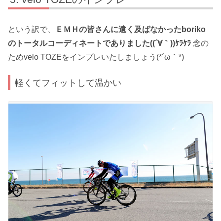
という訳で、
ＥＭＨの皆さんに遠く及ばなかったboriko
のトータルコーディネートでありました((´∀｀))ｹﾗｹﾗ
念の
ためvelo TOZEをインプレいたしましょう(*´ω｀*)
軽くてフィットして温かい