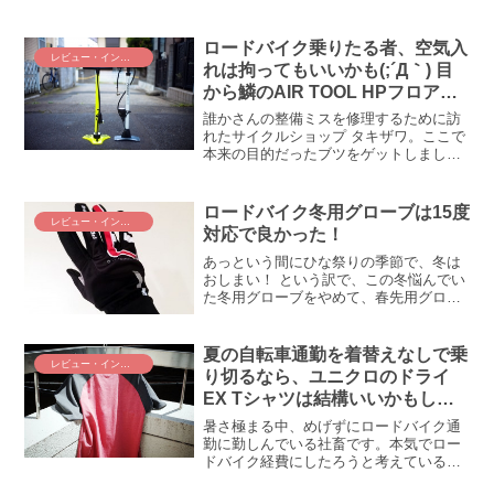
ンクではないでしょうか！？ パンクのリ
スク低減として、目下、僕の中で注目度
が爆上がりなのが「チューブレス化」で
ロードバイク乗りたる者、空気入
レビュー・インプレ
あります。「お盆に...
れは拘ってもいいかも(;´Д｀) 目
から鱗のAIR TOOL HPフロアポ
ンプ
誰かさんの整備ミスを修理するために訪
れたサイクルショップ タキザワ。ここで
本来の目的だったブツをゲットしまし
た！ それが「Specialized AIR TOOL HP
FLOOR PUMP ION 」だ！ 要は空気入れ
買ったお話。イイもの...
ロードバイク冬用グローブは15度
レビュー・インプレ
対応で良かった！
あっという間にひな祭りの季節で、冬は
おしまい！ という訳で、この冬悩んでい
た冬用グローブをやめて、春先用グロー
ブを購入しました。なんだ、5度対応のグ
ローブとか、東京近郊じゃ要らなかった
じゃん！5度対応のグローブは暑過ぎる？
夏の自転車通勤を着替えなしで乗
レビュー・インプレ
ことの発端は、この...
り切るなら、ユニクロのドライ
EX Tシャツは結構いいかもしれ
ない
暑さ極まる中、めげずにロードバイク通
勤に勤しんでいる社畜です。本気でロー
ドバイク経費にしたろうと考えているこ
の頃ですが、自転車通勤の汗対策に役立