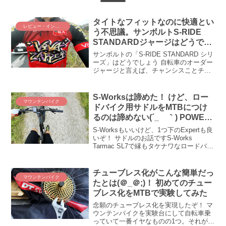
タイトなフィットなのに快適とい
レビュー・インプレ
う不思議。サンボルトS-RIDE
STANDARDジャージはどうでし
ょう？
サンボルトの「S-RIDE STANDARD シリ
ーズ」はどうでしょう 自転車のオーダー
ジャージと言えば、チャンシスことチャ
ンピオンシステムとサンボルトが2大巨頭
でありましょうか！？ この度、僕が所属
ＺＡＰＰＥＩさんがサンボルトでジャー
S-Worksは諦めた！ けど、ロー
マウンテンバイク
ジを...
ドバイク用サドルをMTBにつけ
るのは諦めない(´_ゝ｀) POWER
EXPERT SADDLEを買ってみた
S-Worksもいいけど、1つ下のExpertも良
いぞ！ サドルのお話ですS-Works
Tarmac SL7で縁もタケナワなロードバイ
ク界隈ですが、僕はここで敢えてS-
Worksの1つ下のグレード、Expertを推し
たいと思います！ サド...
チューブレス化がこんな簡単だっ
マウンテンバイク
たとは(＠_＠;)！ 初めてのチュー
ブレス化をMTBで実験してみた
念願のチューブレス化を実現したぞ！ マ
ウンテンバイクを実験台にして自転車乗
っていて一番イヤなものの1つ。それがパ