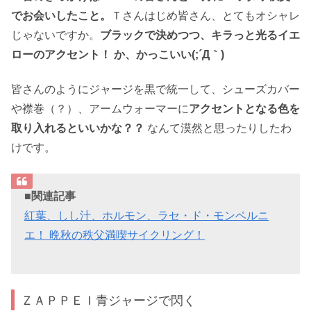
でお会いしたこと。
Ｔさんはじめ皆さん、とてもオシャレ
じゃないですか。
ブラックで決めつつ、キラっと光るイエ
ローのアクセント！ か、かっこいい(;´Д｀)
皆さんのようにジャージを黒で統一して、シューズカバー
や襟巻（？）、アームウォーマーに
アクセントとなる色を
取り入れるといいかな？？
なんて漠然と思ったりしたわ
けです。
■関連記事
紅葉、しし汁、ホルモン、ラセ・ド・モンベルニ
エ！ 晩秋の秩父満喫サイクリング！
ＺＡＰＰＥＩ青ジャージで閃く