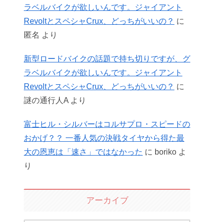
ラベルバイクが欲しいんです。ジャイアント
RevoltとスペシャCrux、どっちがいいの？
に
匿名
より
新型ロードバイクの話題で持ち切りですが、グ
ラベルバイクが欲しいんです。ジャイアント
RevoltとスペシャCrux、どっちがいいの？
に
謎の通行人A
より
富士ヒル・シルバーはコルサプロ・スピードの
おかげ？？ 一番人気の決戦タイヤから得た最
大の恩恵は「速さ」ではなかった
に
boriko
よ
り
アーカイブ