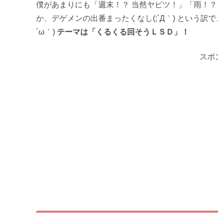
僕があまりにも「週末！？ 当然ヤビツ！」「雨！？ 
か、デゲメンの出番まったくなし(;´Д｀) という訳で
´ω｀)
テーマは「くるくる回そうＬＳＤ」！
スポ