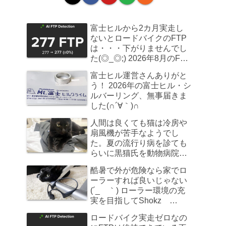
富士ヒルから2カ月実走し
ないとロードバイクのFTP
は・・・下がりませんでし
た(◎_◎;) 2026年8月のFTP
計測
富士ヒル運営さんありがと
う！ 2026年の富士ヒル・シ
ルバーリング、無事届きま
した(∩´∀｀)∩
人間は良くても猫は冷房や
扇風機が苦手なようでし
た。夏の流行り病を診ても
らいに黒猫氏を動物病院へ
連れていきました
酷暑で外が危険なら家でロ
ーラーすれば良いじゃない
(´_ゝ｀) ローラー環境の充
実を目指してShokz
OpenRun Pro 2を買ってみ
ロードバイク実走ゼロなの
た