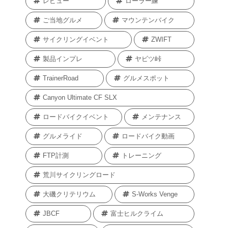
レビュー
ローラー練
ご当地グルメ
マウンテンバイク
サイクリングイベント
ZWIFT
製品インプレ
ヤビツ峠
TrainerRoad
グルメスポット
Canyon Ultimate CF SLX
ロードバイクイベント
メンテナンス
グルメライド
ロードバイク動画
FTP計測
トレーニング
荒川サイクリングロード
大磯クリテリウム
S-Works Venge
JBCF
富士ヒルクライム