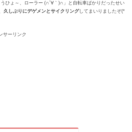
うひょ～、ローラー (∩´∀｀)∩」と自転車ばかりだったせい
、
久しぶりにデゲメンとサイクリング
してまいりましたぞ(*
ンサーリンク