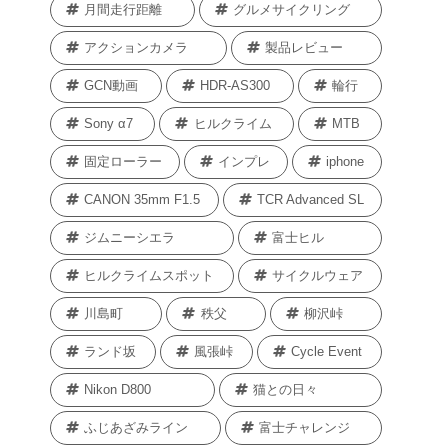
月間走行距離
グルメサイクリング
アクションカメラ
製品レビュー
GCN動画
HDR-AS300
輪行
Sony α7
ヒルクライム
MTB
固定ローラー
インプレ
iphone
CANON 35mm F1.5
TCR Advanced SL
ジムニーシエラ
富士ヒル
ヒルクライムスポット
サイクルウェア
川島町
秩父
柳沢峠
ランド坂
風張峠
Cycle Event
Nikon D800
猫との日々
ふじあざみライン
富士チャレンジ