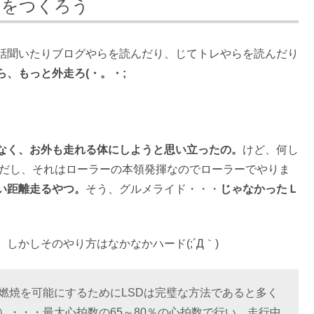
」をつくろう
話聞いたりブログやらを読んだり、じてトレやらを読んだり
、もっと外走ろ(・。・;
なく、お外も走れる体にしようと思い立ったの。
けど、何し
険だし、それはローラーの本領発揮なのでローラーでやりま
い距離走るやつ。
そう、グルメライド・・・
じゃなかったＬ
。
しかしそのやり方はなかなかハード(;´Д｀)
燃焼を可能にするためにLSDは完璧な方法であると多く
）・・・最大心拍数の65～80％の心拍数で行い、走行中