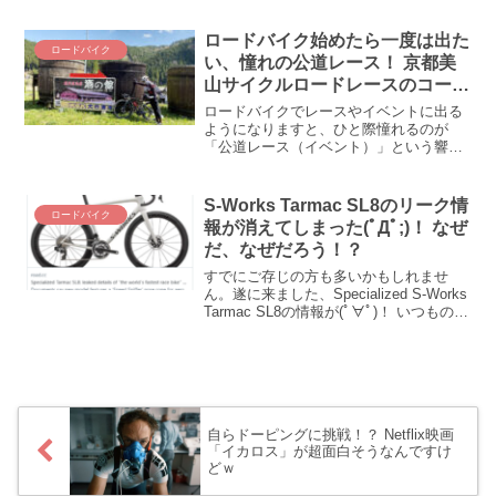
MyWhooshはZWIFTのような仮想空間
で、まさにZwiftのようにレースやワーク
ロードバイク始めたら一度は出た
ロードバイク
アウ...
い、憧れの公道レース！ 京都美
山サイクルロードレースのコース
を試走してみた
ロードバイクでレースやイベントに出る
ようになりますと、ひと際憧れるのが
「公道レース（イベント）」という響
き。ツールドフランスみたいに公道で思
う存分バチバチできるなんて、ローディ
ーにとってこれほど夢のような瞬間はあ
S-Works Tarmac SL8のリーク情
ロードバイク
りません。そんな憧れ、夢のような公道
報が消えてしまった(ﾟДﾟ;)！ なぜ
レースが京都であるそうな。それが5月27
だ、なぜだろう！？
日・28日開催の「京都美山サイクルロー
ドレース」。一体どんな公道レースなの
すでにご存じの方も多いかもしれませ
か、現地を試走してみました。
ん。遂に来ました、Specialized S-Works
Tarmac SL8の情報が(ﾟ∀ﾟ)！ いつものご
とく、ちょっと乗り遅れて情報に追いつ
こうとしたところ、あらら、情報源（だ
ったと思う）のRoad.CCからSL8のリー
ク情報がごっそり削除されているではあ
りませんか（2023年8月3日午前9時時
点）。なぜだ、不思議だ、どうしてだろ
自らドーピングに挑戦！？ Netflix映画
う(´_ゝ｀)
「イカロス」が超面白そうなんですけ
どｗ