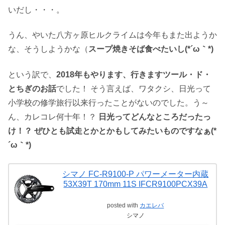
いだし・・・。
うん、やいた八方ヶ原ヒルクライムは今年もまた出ようか
な、そうしようかな（
スープ焼きそば食べたいし(*´ω｀*)
という訳で、
2018年もやります、行きますツール・ド・
とちぎのお話
でした！ そう言えば、ワタクシ、日光って
小学校の修学旅行以来行ったことがないのでした。う～
ん、カレコレ何十年！？
日光ってどんなところだったっ
け！？ ぜひとも試走とかとかもしてみたいものですなぁ(*
´ω｀*)
シマノ FC-R9100-P パワーメーター内蔵
53X39T 170mm 11S IFCR9100PCX39A
posted with
カエレバ
シマノ