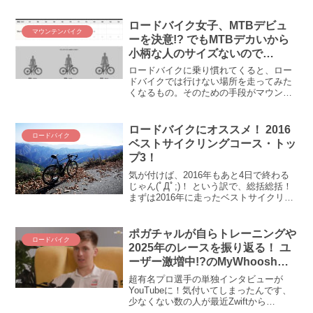
ンクしないし、長持ちだし、コスパ良す
ぎるスーパータイヤGP5000。インフレ時
ロードバイク女子、MTBデビュ
マウンテンバイク
代に、唯一優しいロードバイク部品、
ーを決意!? でもMTBデカいから
GP5000はいいぞ(≧∇≦)
小柄な人のサイズないので
は。。。(・_・;)
ロードバイクに乗り慣れてくると、ロー
ドバイクでは行けない場所を走ってみた
くなるもの。そのための手段がマウンテ
ンバイクです。でもマウンテンバイクは
大きい、重い、かさばるの三重苦。小柄
な女性でもマウンテンバイクに乗れるの
ロードバイクにオススメ！ 2016
ロードバイク
か？ まずはサイズを調べて、小柄な人で
ベストサイクリングコース・トッ
もMTBに乗れるか確かめてみるのです。
プ3！
気が付けば、2016年もあと4日で終わる
じゃん(ﾟДﾟ;)！ という訳で、総括総括！
まずは2016年に走ったベストサイクリン
グコース・トップ3を発表します！！ 日
本には良いところがいっぱいだ(*´ω｀
*)2016年のサイクリングは関東・東...
ポガチャルが自らトレーニングや
ロードバイク
2025年のレースを振り返る！ ユ
ーザー激増中!?のMyWhooshが
タディ・ポガチャルを単独インタ
超有名プロ選手の単独インタビューが
ビュー
YouTubeに！気付いてしまったんです、
少なくない数の人が最近Zwiftから
MyWhooshに移行していることを。