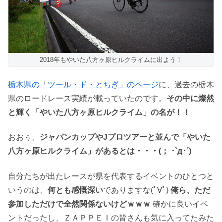
2018年もやいた八方ヶ原ヒルクライムに出よう！
栃木県の「ツール・ド・とちぎ」のページ
に、過去の栃木
県のロードレース実績が載っていたのです。
その中に燦然
と輝く「やいた八方ヶ原ヒルクライム」の名が！！
おおぅ、
ジャパンカップやJプロツアーと並んで「やいた
八方ヶ原ヒルクライム」があるとは・・・(； ･`д･´)
自分たちが出たレースが県を代表するイベントのひとつと
いうのは、
何とも感慨深い
でありますな(ﾟ∀ﾟ)
俺ら、ただ
参加しただけで全然関係ないけどｗｗｗ
確かに良いイベ
ントだったし、ＺＡＰＰＥＩの皆さんも気に入ってたみた