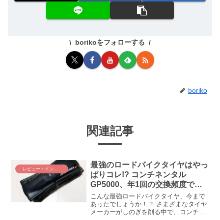
borikoをフォローする
boriko
関連記事
最強のロードバイクタイヤはやっ
レビュー・インプレ
ぱりコレ!? コンチネンタル
GP5000、年1回の交換頻度でロ
ングライドもレースも対応できち
こんな最強ロードバイクタイヤ、今まで
ゃう素晴らしさ:(；ﾞﾟ”ωﾟ”):
あったでしょうか！？ さまざまなタイヤ
メーカーがしのぎを削る中で、コンチネ
ンタルGP5000が凄すぎる！ 速いし、パ