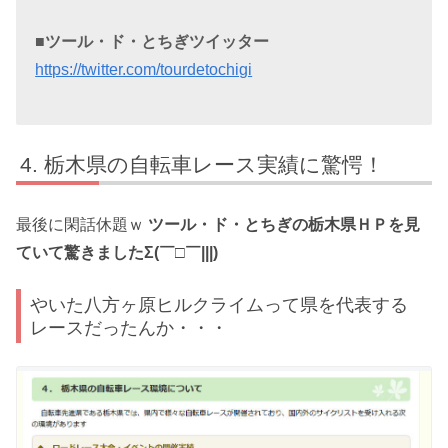
■ツール・ド・とちぎツイッター
https://twitter.com/tourdetochigi
栃木県の自転車レース実績に驚愕！
最後に閑話休題ｗ
ツール・ド・とちぎの栃木県ＨＰを見
ていて驚きましたΣ(￣□￣|||)
やいた八方ヶ原ヒルクライムって県を代表する
レースだったんか・・・