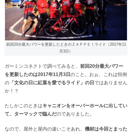
前回20分最大パワーを更新したときのＺＡＰＰＥＩライド（2017年11
月3日）
ガーミンコネクトで調べてみると、
前回20分最大パワー
を更新したのは2017年11月3日
のこと。おぉ、これは恒例
の
「文化の日に紅葉を愛でるライド」の日
ではありません
か！？
たしかこのときは
キャニオンをオーバーホールに出してい
て、ターマックで臨んだ
のでありました。
なので、屋外と屋内の違いこそあれ、
機材は今回とまった