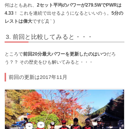
何はともあれ、
2セット平均のパワーが279.5WでPWRは
4.33
！ これを連続で出せるようになるといいのぅ。
5分の
レストは偉大
です(;´Д｀)
前回と比較してみると・・・
ところで
前回20分最大パワーを更新したのはいつ
だろ
う？？ その歴史をひも解いてみると・・・
前回の更新は2017年11月