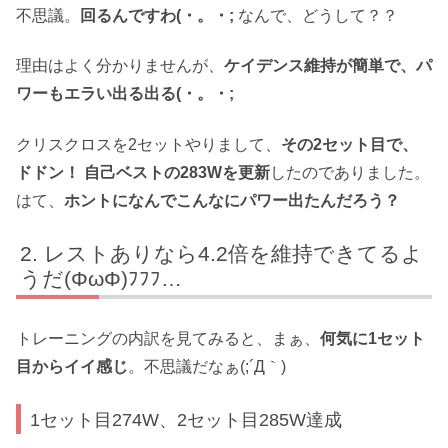
不思議。
回るんですわ(・。・;
なんで、どうして？？
理由はよく分かりませんが、
ケイデンス維持が簡単で、パ
ワーもエラい出る出る(・。・;
クリスクロスを2セットやりまして、
その2セット目で、
ドドン！ 自己ベストの283Wを更新
したのでありました。
はて、
ホントになんでこんなにパワー出たんだろう？
レストありなら4.2倍を維持できてるよ
うだ(ΦωΦ)ﾌﾌﾌ…
トレーニングの内訳を見てみると、まぁ、
何気に1セット
目からイイ感じ
。不思議だなぁ(;´Д｀)
1セット目274W、2セット目285W達成