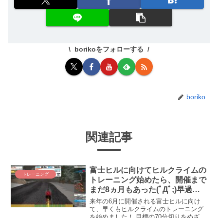
borikoをフォローする
boriko
関連記事
富士ヒルに向けてヒルクライムの
トレーニング
トレーニング始めたら、開催まで
まだ8ヵ月もあった(ﾟДﾟ;)早過ぎ
たか⁉
来年の6月に開催される富士ヒルに向け
て、早くもヒルクライムのトレーニング
を始めました！ 目標の70分切りをめざし