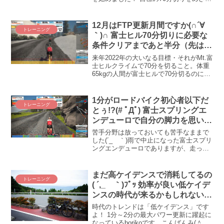
て取り組んでいるスイートスポット強度
での70分走、そしてVO2に刺激を入れる
The Gorby。この2つの練習をメインにし
12月はFTP更新月間ですか(∩´∀
トレーニング
て2週間半が経ったので、その効果を振り
｀)∩ 富士ヒル70分切りに必要な
返ります。
条件クリアまであと半分（先は長
い
来年2022年の大いなる目標・それがMt.富
士ヒルクライムで70分を切ること。体重
65kgの人間が富士ヒルで70分切るのに必
要なパワーは270W。70分270Wまで、ど
のくらい近づいているのか？ Zwift謹製
SST（Short）を使ったほぼほぼ全力走
1分がロードバイク初心者以下だ
トレーニング
で、40分の持続パワーを測定しました。
とぅ!?(# ﾟДﾟ) 富士スプリングエ
ンデューロで自分の脚力を思い知
る
苦手分野は放っておいても苦手なままで
した(´_ゝ｀)雨で中止になった富士スプリ
ングエンデューロでありますが、走った
分だけ気付くことがあるというもの。何
に気が付いたかって！？ そりゃぁもう、
アナタ！！ 1分、30秒の弱さですよ(´；
まだ高ケイデンスで消耗してるの
トレーニング
ω；`)ｳ...
( ´,_ゝ｀)ﾌﾟｯ 効率が良い低ケイデ
ンスの時代が来るかもしれない
（来ない
時代のトレンドは「低ケイデンス」です
よ！ 1分～2分の最大パワー更新に躍起に
なっているborikoです、こんばんみ(＾ω