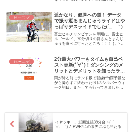
＾) パワーを出そうとすると下がりません
か？ 何が！？ アレですよ、アレ。みんな
気になるケイデンス！ やっぱりケイデン
遥かなり、健脚への道！ データ
トレーニング
ス...
で振り返るまんじゅうライドはや
っぱりデスライドでした(´_ゝ｀)
富士ヒルチャンピオンを筆頭に、富士ヒ
ルゴールド、70分切りの皆さんとまんじ
ゅうを食べに行ったところ！！！ ( ,,`･
ω･´)ﾝﾝﾝ？ トレーニングピークスの数値
が何やらオカシイゾ！？ というワケで、
まんじゅうライドのデータを振り返って
2分最大パワーもタイムも自己ベ
トレーニング
みま...
スト更新(ﾟ∀ﾟ)！ダンシングのメ
リットとデメリットを知ったラン
ド坂
雨が降る前にランド坂で朝練(^^)雨予報な
がら降らずに終わった9月のシルバーウィ
ーク初日。またしても行ってきました、
ランド坂！ あなたも好きねぇ(´_ゝ｀) 好
きなワケねーだろ(# ﾟДﾟ)！ という訳で、
通算3回目のランド坂を振り返ります...
イヤッホー、12回連続38分台ヽ(゜
▽、゜)ノ PWR4.1の限界にぶち当たる