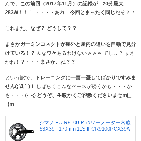
んで、
この前回（2017年11月）の記録が、20分最大
283W！！！
・・・・あれ、
今回とまったく同じ
だぞ？？
これまた、
なぜ？ どうして？？
まさかガーミンコネクトが屋外と屋内の違いを自動で見分
けている！？
んなワケあるわけないｗｗｗ でしょ？ まさ
かね！？・・・
まさか、ね？？
という訳で、
トレーニングに一喜一憂してばかりですみま
せん(;´Д｀)！
しばらくこんなペースが続くかも・・・か
も・・・(-_-;)
どうぞ、生暖かくご容赦くださいませm(_
_)m
シマノ FC-R9100-P パワーメーター内蔵
53X39T 170mm 11S IFCR9100PCX39A