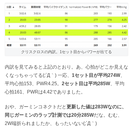
クリスクロスの内訳。1セット目からパワーが出てる
内訳を見てみると上記のとおり。あ、心拍がどこか見えな
くなっちゃってる(;´Д｀) 一応、
1セット目が平均274W
、
平均心拍153、PWR4.25。
2セット目は平均285W
、平均
心拍161、PWRは4.42でありました。
おや、ガーミンコネクトだと
更新した値は283Wなのに、
同じガーミンのラップ計測では20分285W
だな。むむ、
2W端折られましたか、もったいない(;´Д｀)