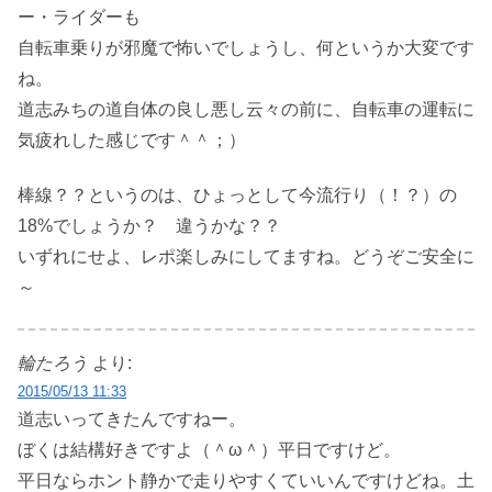
ー・ライダーも
自転車乗りが邪魔で怖いでしょうし、何というか大変です
ね。
道志みちの道自体の良し悪し云々の前に、自転車の運転に
気疲れした感じです＾＾；）
棒線？？というのは、ひょっとして今流行り（！？）の
18%でしょうか？ 違うかな？？
いずれにせよ、レポ楽しみにしてますね。どうぞご安全に
～
輪たろう
より:
2015/05/13 11:33
道志いってきたんですねー。
ぼくは結構好きですよ（＾ω＾）平日ですけど。
平日ならホント静かで走りやすくていいんですけどね。土