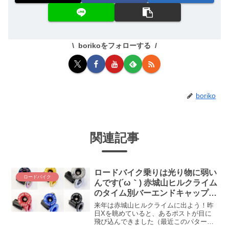
borikoをフォローする
boriko
関連記事
ロードバイク乗りは光り物に弱い
ロードバイク
んです(´ω｀) 赤城山ヒルクライム
のタイム別バーエンドキャップが
欲し過ぎる！！！
来年は赤城山ヒルクライムに出よう！昨
日Xを眺めていると、あるポストが目に
飛び込んできました（最近このパターン