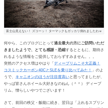
富士山見えない！ ズコーッ！ ターマックもガッカリ倒れましたわｗ
何やら、このブログにとって
過去最大の方にご訪問いただ
きましたようで、とても感謝・恐縮
するとともに、期待さ
れるような情報をご提供しておらずすみません。。。
突然のアクセス増はやはり「
ディープリムこそ大正義！
コスミックカーボン40CとSLEを乗り比べてみた！
」のよ
うで、
キャニオンのほうが注目度高い
と思ってましたが、
やっぱ皆さんホイール大好きなのねん（＾＾） ディープ
リム、憎らしいやつでございます！
さて、前回の秩父・飯能に続き、翌日は「上れるスプリン