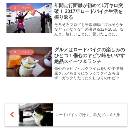
りましたのさ＾＾ 「自転車レースに興味
年間走行距離が初めて1万キロ突
ロードバイク
あ...
破！ 2017年ロードバイク生活を
振り返る
そろそろブログも平常運転に戻れそうか
などうかな？な年の瀬迫る12月20日。な
んと、嬉しいことに、驚いたことに、自
転車で初めて年間走行距離が1万キロを突
破しました！ うひょ～ん、すごい～すご
い～（自画自賛）ｗ 車やバイクのときよ
グルメはロードバイクの楽しみの
ロードバイク
り乗ってるｗ ...
ひとつ！傷心のヤビツ峠をいやす
絶品スイーツ＆ランチ
傷心のヤビツヒルクライムをいやす伊勢
原グルメあまりにツラくてタイムも出
ず、ガックリだった久しぶりのヤビツ
峠。折れたハートには優しさが必要だ(#
ﾟДﾟ)！ というワケで、久しぶりのヤビツ
グルメ！ 前から行ってみたかったスイー
ツで傷心をいやす...
ロードバイクで行く、秩父グルメの旅