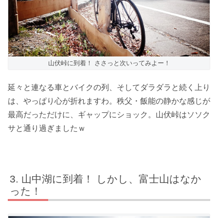
山伏峠に到着！ ささっと次いってみよー！
延々と連なる車とバイクの列、そしてダラダラと続く上り
は、やっぱり心が折れますわ。秩父・飯能の静かな感じが
最高だっただけに、ギャップにショック。山伏峠はソソク
サと通り過ぎましたｗ
山中湖に到着！ しかし、富士山はなか
った！