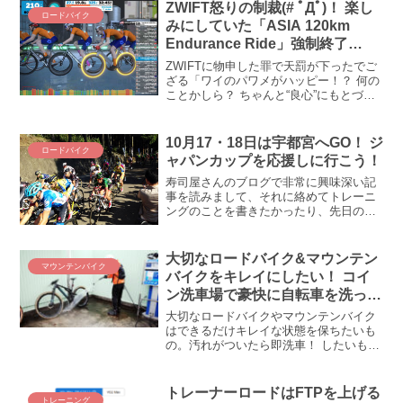
ZWIFT怒りの制裁(# ﾟДﾟ)！ 楽し
ロードバイク
みにしていた「ASIA 120km
Endurance Ride」強制終了
m9(^Д^)ﾌﾟｷﾞｬｰ
ZWIFTに物申した罪で天罰が下ったでご
ざる「ワイのパワメがハッピー！？ 何の
ことかしら？ ちゃんと“良心”にもとづい
て参加してますよ、”良心”にもとづいてね
ｗｗｗ ((´∀｀))ｹﾗｹﾗ」という記事を書いた
せいでしょうか！？ うわ～ん、雨...
10月17・18日は宇都宮へGO！ ジ
ロードバイク
ャパンカップを応援しに行こう！
寿司屋さんのブログで非常に興味深い記
事を読みまして、それに絡めてトレーニ
ングのことを書きたかったり、先日のガ
ーミンのマウント部爪折れ事件の顛末
（修理）を書きたかったりしたのです
が、まずはコレ！ 今週末、ジャパンカッ
大切なロードバイク&マウンテン
マウンテンバイク
プに行きますよ～！！ ジャ...
バイクをキレイにしたい！ コイ
ン洗車場で豪快に自転車を洗って
みた
大切なロードバイクやマウンテンバイク
はできるだけキレイな状態を保ちたいも
の。汚れがついたら即洗車！ したいもの
ですが、そんなときコイン洗車場を使う
のはアリやナシや？ 泥汚れがひどかった
マウンテンバイクを実際にコイン洗車場
トレーナーロードはFTPを上げる
トレーニング
で洗ってみて、コイン洗車の使い勝手や