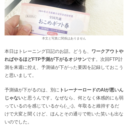
本文と写真に関係はありません
本日はトレーニング日記のお話。どうも、
ワークアウトや
ればやるほどFTP予測が下がるオジサン
です。次回FTP計
測を来週に控え、予測値が下がった要因を記録しておこう
と思いまして。
予測値が下がるのは、別に
トレーナーロードのAIが悪いん
じゃない
と思うんです。なぜなら、何となく体感的にも弱
っているのを感じているから(-_-;)。年取ると維持するだ
けで大変と聞くけど、ほんとその通りで乾いた笑いも出な
いのでした。