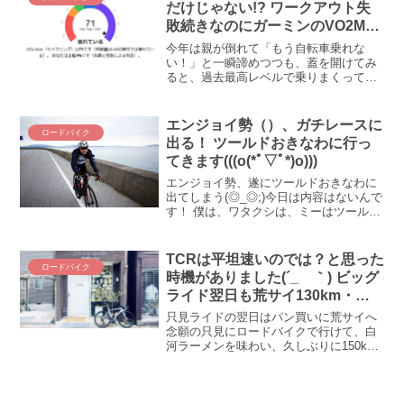
だけじゃない!? ワークアウト失
メリット・デメリットを確かめてみまし
敗続きなのにガーミンのVO2Max
た。
が上がり続ける謎現象が起きてい
今年は親が倒れて「もう自転車乗れな
ます
い！」と一瞬諦めつつも、蓋を開けてみ
ると、過去最高レベルで乗りまくってい
るバカ息子です、こんにちわ(＾ω＾) 12
月になった時点で過去最高だった去年レ
ベルの稼働時間ですで、年末、しかも超
エンジョイ勢（）、ガチレースに
ロードバイク
連休！？な年の瀬になったらどうなって
出る！ ツールドおきなわに行っ
しまうのか！？ そんな要介護ローディー
てきます(((o(*ﾟ▽ﾟ*)o)))
でありますが、ここまでロードバイク続
けられている理由が、そうです、もちろ
エンジョイ勢、遂にツールドおきなわに
んアレです、トレーナーロードです。く
出てしまう(◎_◎;)今日は内容はないんで
っそくっそ、今日もまたワークアウト、
す！ 僕は、ワタクシは、ミーはツールド
簡単レベルなはずなのに大撃沈したじゃ
おきなわが待ち遠しくてしょうがないん
んけ(-_-;)
です＼(゜ロ＼)(／ロ゜)／ ベンジをバラ
し、荷物を詰めて、さぁ行こう、沖縄
TCRは平坦速いのでは？と思った
ロードバイク
へ、豪脚たち...
時機がありました(´_ゝ｀) ビッグ
ライド翌日も荒サイ130km・
30km/h巡行できた理由はTCR
只見ライドの翌日はパン買いに荒サイへ
が・・・
念願の只見にロードバイクで行けて、白
河ラーメンを味わい、久しぶりに150km
超のロングライドを楽しむことができ
（⇒参考記事）、「もう乗らんでいいわ
い」・・・とならんでしょう。皆さんも
そうでしょう、乗れると...