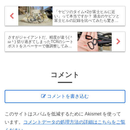
「ヤビツのタイム×2が富士ヒルに近
い」って本当ですか？ 過去のヤビツと
富士ヒルの記録を比べてみたら驚きで
した(＾ω＾)
さすがジャイアントだ、精度が違う(＾
ω＾) 切り過ぎてしまったTCRのシート
ポストをスペーサーで微調整してみた
んです
コメント
コメントを書き込む
このサイトはスパムを低減するために Akismet を使って
います。
コメントデータの処理方法の詳細はこちらをご覧