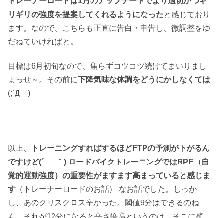
トレーナーロードは1月のアップデートでより適切かつギ
リギリの強度を提案してくれるようになった
と感じており
ます。なので、こちらも正直に告白・申告し、微調整をゆ
だねていければと。
目標は6月初旬なので、焦らずコツコツ続けてまいりまし
ょっせ～。その前に
下降気味な体調をどうにかしなくては
(;´Д｀)
以上、
トレーニングすればするほどFTPの予測が下がるん
ですけど(´_ゝ｀) ロードバイクトレーニングではRPE（自
覚的運動強度）の重要性がますます高まっていると感じま
す
（トレーナーロードのお話） なお話でした。しっか
し、あのクリスクロス辛かった。閾値9分はできるのね
ん。それが12分になると辛さ倍増というのは、そこに壁