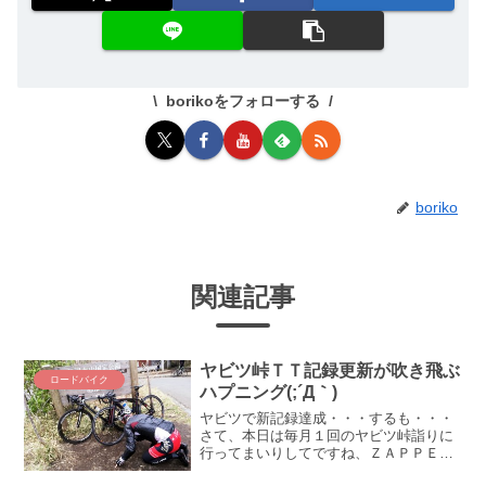
borikoをフォローする
boriko
関連記事
ヤビツ峠ＴＴ記録更新が吹き飛ぶ
ロードバイク
ハプニング(;´Д｀)
ヤビツで新記録達成・・・するも・・・
さて、本日は毎月１回のヤビツ峠詣りに
行ってまいりしてですね、ＺＡＰＰＥＩ
ジャージを着たり、ロキさんや平塚ボー