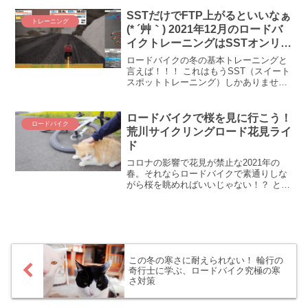
けど(*´ω｀*) と思ったら、当たったのは
Rapide Cockpitのボルトでありました。
SSTだけでFTP上がるといいなぁ
トレーニング
おおぅ、サイコンマウントの付け根部
(* ´艸｀) 2021年12月のロードバ
分、弱そうだものね。「ネジ交換しま
イクトレーニングはSSTオンリー
す」というお知らせでありました。
（しかできない）
ロードバイクの冬の基本トレーニングと
言えば！！！ これはもうSST（スイート
スポットトレーニング）しかありませ
ん。最近のトレーニング理論は「冬でも
高強度」が主流になりつつありますが、
やっぱり押さえておきたいSST。そんな
ロードバイクで桜を見に行こう！
ロードバイク
冬の風物詩なロードバイク・トレーニン
荒川サイクリングロード花見ライ
グに、2021年の12月も取り組みます。
ド
コロナの影響で花見が禁止な2021年の
春。それならロードバイクで素通りしな
がら桜を眺めればいいじゃない！？ とい
う訳で、2021年の初桜を探しに荒川サイ
クリングロードから秩父まで、110kmを
走ってみました。
この冬の寒さに耐えられない！ 輪行の
奇行士に学ぶ、ロードバイク究極の寒
さ対策