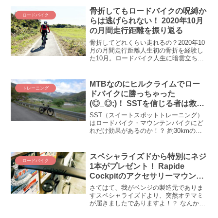
イさんと出会うなどいろいろ楽しいこと
尽くしだったのです。ところが、ところ
骨折してもロードバイクの呪縛か
ロードバイク
が、頭真っ白になるくらい...
らは逃げられない！ 2020年10月
の月間走行距離を振り返る
骨折してどれくらい走れるの？2020年10
月の月間走行距離人生初の骨折を経験し
た10月。ロードバイク人生に暗雲立ち込
めた2020年の秋に、はてさてどれだけ走
ることができたのか！？ この不毛な“月間
走行距離”の呪縛から自らを解き放て！ と
MTBなのにヒルクライムでロー
トレーニング
いう...
ドバイクに勝っちゃった
(◎_◎;)！ SSTを信じる者は救わ
れる…かもしれない
SST（スイートスポットトレーニング）
はロードバイク・マウンテンバイクにど
れだけ効果があるのか！？ 約30kmの長
丁場ヒルクライム・大弛峠にマウンテン
バイクで上ってみて、積み重ねてきた
SST70分走の効果を検証してきました。
スペシャライズドから特別にネジ
ロードバイク
1本がプレゼント！ Rapide
Cockpitのアクセサリーマウント
のネジを交換してくれとのお便り
さてはて、我がベンジの製造元でありま
です
すスペシャライズドより、突然オテマミ
が届きましたでありますよ！？ なんか抽
選でも当たったかな、何も応募してない