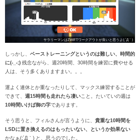
サラリーマンはZWIFTワークアウトが良いと思うよ(;´Д｀)
しっかし、
ベーストレーニングというのは難しい、時間的
に(-_-;)
残念ながら、週20時間、30時間を練習に費やせる
人は、そう多くありますまい。。。
運よく連休とか重なったりして、マックス練習することが
できて、
週15時間も走れたら凄い
こと。たいていの週は
10時間いけば御の字
であります。
そう思うと、フィルさんが言うように、
貴重な10時間を
LSDに置き換えるのはもったいない、というか効果ない
かなぁ(;´Д｀) と、思うのでした。