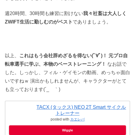
週20時間、30時間も練習に割けない
我々社畜は大人しく
ZWIFT生活に勤しむのがベスト
でありましょう。
以上、
これはもう会社辞めざるを得ない(ﾟ∀ﾟ)！ 元プロ自
転車選手に学ぶ、本物のベーストレーニング！
なお話で
した。しっかし、フィル・ゲイモンの動画、めっちゃ面白
いですねｗ 演出かもしれませんが、キャラクターがとて
も立っております(´_ゝ｀)
TACX (タックス) NEO 2T Smart サイクル
トレーナー
posted with
カエレバ
Wiggle