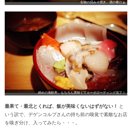
名物の貝みそ焼き。酒の肴だぁ
締めの海鮮丼。もちろん美味くてカーボローディング完了！
最果て・最北とくれば、飯が美味くないはずがない！
と
いう訳で、デゲンコルプさんの持ち前の嗅覚で素敵なお店
を嗅ぎ分け、入ってみたら・・・。