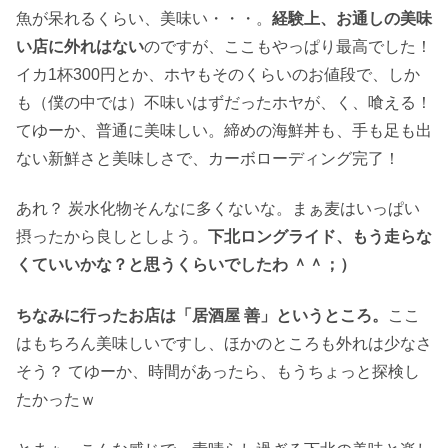
魚が呆れるくらい、美味い・・・。
経験上、お通しの美味
い店に外れはない
のですが、ここもやっぱり最高でした！
イカ1杯300円とか、ホヤもそのくらいのお値段で、しか
も（僕の中では）不味いはずだったホヤが、く、喰える！
てゆーか、普通に美味しい。締めの海鮮丼も、手も足も出
ない新鮮さと美味しさで、カーボローディング完了！
あれ？ 炭水化物そんなに多くないな。まぁ麦はいっぱい
摂ったから良しとしよう。
下北ロングライド、もう走らな
くていいかな？と思うくらいでしたわ ＾＾；）
ちなみに行ったお店は「居酒屋 善」というところ。
ここ
はもちろん美味しいですし、ほかのところも外れは少なさ
そう？ てゆーか、時間があったら、もうちょっと探検し
たかったｗ