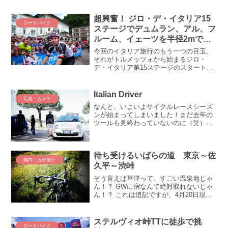
る。。。という訳で、かねてより予定に
入れていたジロ・デ・イタリア2017を観
超興奮！ ジロ・デ・イタリア15
ロードバイク
戦するために日...
ステージでデュムラン、アル、フ
ルーム、イェーツを半径2mで目
撃(ﾟДﾟ;)
今回のイタリア旅行のもう一つの目玉。
それがトルメッツォから始まるジロ・
デ・イタリア第15ステージのスタート地
点観戦！ うほほ、ここでまさかのすごい
選手を超間近に見ることができてしまっ
たのです(*´艸`*)ｳﾌﾌ静かな田舎町トルメッ
Italian Driver
写真・カメラ
ツォが巣鴨...
なんと、いよいよサイクルレースシーズ
ンが始まってしまいました！まだ去年の
ツールも見終わっていないのに（笑）！
という訳で、去年のサイクルレースの思
い出話を。実は去年、ジロデイタリアを
観戦しに初めてヨーロッパへ行っておっ
待ち受けるいばらの道 東京～佐
たのです。イタリアの話は...
国内・海外旅行
久平～渋峠
そう言えば草津って、すごい温泉地じゃ
ん！？ GWに宿なんて絶対取れないじゃ
ん！？ これは追記ですが、4月20日現
在、無事（何とか）宿をゲットできまし
た。当初希望していた停泊地の草津では
ありませんが、まぁ渋峠にそれなりに近
ステルヴィオ峠TTに徒歩で挑
ロードバイク
い長野県小諸市にて宿...