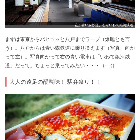
左が青い森鉄道、右がいわて銀河鉄道
まずは東京からバヒュッと八戸までワープ（爆睡とも言
う）。八戸からは青い森鉄道に乗り換えます（写真、向か
って左）。写真向かって右の青い電車は「いわて銀河鉄
道」だって。ちょっと乗ってみたい・・・（-_-;）
大人の遠足の醍醐味！ 駅弁祭り！！