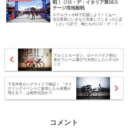
戦！ ジロ・デ・イタリア第16ス
テージ現地観戦
ステルヴィオ峠で応援しよう！ぐぁー、
当日更新にいきなり失敗してしまった(;´Д
｀) という訳で、俺たちのジロ・デ・イタ
リアもいよいよ本格スタート！ 上ってき
ましたステルヴィオ峠！ いろいろ激闘の
ステージ16を振り返ります！ステルヴィ
オ峠に上...
アルミとカーボン。ロードバイク初心
者がフレーム選びで大切にしたい3つの
こと
下北半島ロングライドで検証！ 「サイ
クリングイベントに参加したら体重が
増える？」は都市伝説か？
コメント