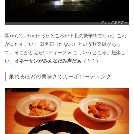
スナック多すぎｗ
駅から2～3km行ったところが下北の繁華街でした。これ
がまたすごい！ 田名部（たなぶ）という歓楽街があっ
て、そこがどえらいディープｗ こういうところ、超楽し
い。
オネーサンがみんなだみ声だぁ（＾＾）
呆れるほどの美味さでカーボローディング！