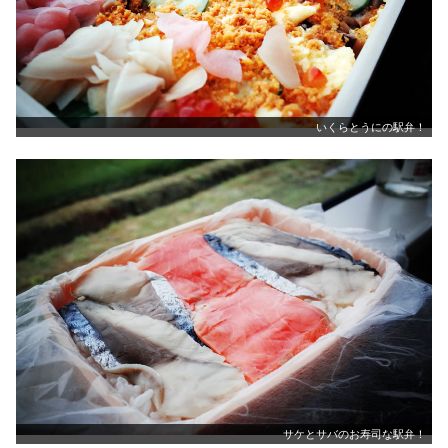
いくらとうにの駅弁！
サケとサバのお寿司な駅弁！