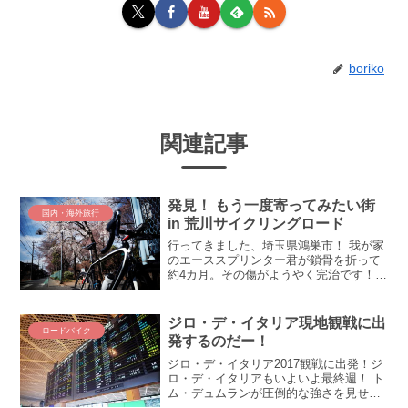
boriko
関連記事
発見！ もう一度寄ってみたい街
国内・海外旅行
in 荒川サイクリングロード
行ってきました、埼玉県鴻巣市！ 我が家
のエーススプリンター君が鎖骨を折って
約4カ月。その傷がようやく完治です！
そこで、エーススプリンター君の復活を
記念し、左を折ったら次は右も、という
要領で「さいたま鴻巣川幅うどんポタ」
ジロ・デ・イタリア現地観戦に出
ロードバイク
を開催しました！ 荒...
発するのだー！
ジロ・デ・イタリア2017観戦に出発！ジ
ロ・デ・イタリアもいよいよ最終週！ ト
ム・デュムランが圧倒的な強さを見せて
おりまして、勝利の行方が非常に気にな