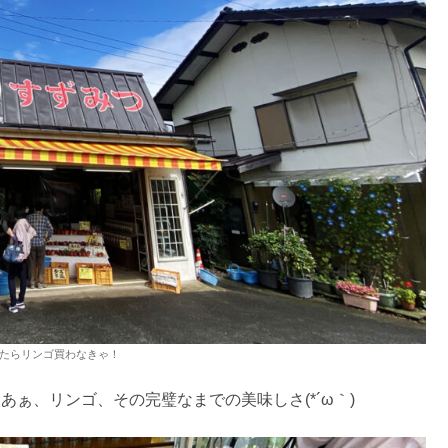
来たらリンゴ買わなきゃ！
 あぁ、リンゴ、その完璧なまでの美味しさ(*´ω｀)