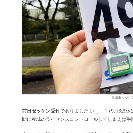
赤城山ヒルク
前日ゼッケン受付
でありましたよ(´_ゝ｀) 9月3
間に赤城のライセンスコントロールしてしまえば手