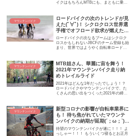
イクはもちろんMTBにも、まともに乗っ
ていなかった気がします。2週間以上、3
週間近く自転車に乗れない生活を送って
みて、あらためて思うけど、僕は自転車
ロードバイクの次のトレンドが見
マウンテンバイク
好きだな、まだまだ楽しいなと思った。
えた(ﾟ∀ﾟ)！ シクロクロス世界選
そんな仕事終わりの日曜日の振り返りで
手権でオフロード欲求が燃えたぎ
す。
る
ロードバイクの次なるブームはシクロク
ロスかもしれないJBCFのチーム登録も始
まり、世界ではようやく自転車ロードレ
ースが開幕しつつある2021年2月。サイ
クルロードレースの始まりと入れ違いに
クライマックスを迎えるのがシクロクロ
MTB姐さん、華麗に宙を舞う！
マウンテンバイク
スです。え、なに...
2021年マウンテンバイク走り納
めトレイルライド
2021年はどんな1年だったでしょう！？
ロードバイクやマウンテンバイクで、た
くさんの思い出をつくった2021年の締め
括りは、マウンテンバイクでトレイルラ
イド！ 東京と埼玉の県境のトレイルへ、
マウンテンバイク大好きオジサンの皆さ
新型コロナの影響が自転車業界に
マウンテンバイク
んと一緒に走ってきました。
も！ 待ち焦がれていたマウンテ
ンバイクの納期が延期(´；ω；`)ｳｩ
ｩ
待望のマウンテンバイクが遂に！！！ よ
っしゃー！！！ もういくつ寝るとお正月