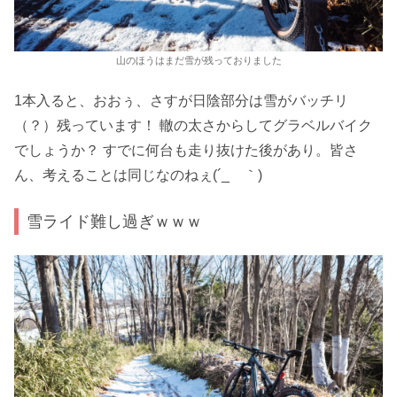
山のほうはまだ雪が残っておりました
1本入ると、おおぅ、さすが日陰部分は雪がバッチリ
（？）残っています！ 轍の太さからしてグラベルバイク
でしょうか？ すでに何台も走り抜けた後があり。皆さ
ん、考えることは同じなのねぇ(´_ゝ｀)
雪ライド難し過ぎｗｗｗ