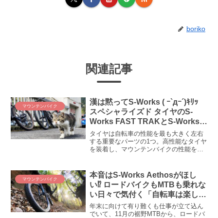
boriko
関連記事
漢は黙ってS-Works ( ｰ`дｰ´)ｷﾘｯ
マウンテンバイク
スペシャライズド タイヤのS-
Works FAST TRAKとS-Works
RENEGADEはどうでしょう？
タイヤは自転車の性能を最も大きく左右
する重要なパーツの1つ。高性能なタイヤ
を装着し、マウンテンバイクの性能を最
大限引き出したい！ そんな「質」を求め
るMTBerにスペシャライズドS-Worksの
タイヤはどうでしょう？ マウンテンバイ
本音はS-Works Aethosがほし
マウンテンバイク
クのタイヤが軒並み品切れか値上がりに
い⁉ ロードバイクもMTBも乗れな
直面する中、在庫が比較的潤沢なスペシ
い日々で気付く「自転車は楽し
ャライズドでMTB用タイヤを注文してみ
い」という再発見
ました。S-Works FAST TRAKとS-Works
年末に向けて有り難くも仕事が立て込ん
RENEGADEのタイヤ交換備忘録です。
でいて、11月の裾野MTBから、ロードバ