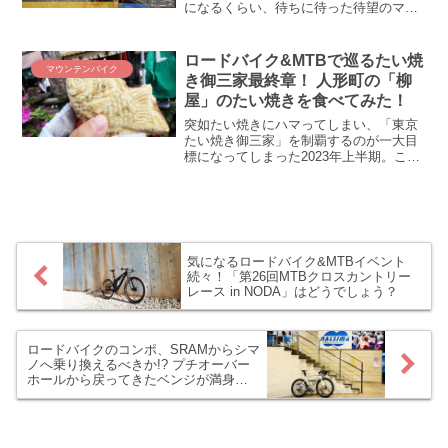
になるくらい、待ちに待った待望のマウ
ンテンバイクが遂に(ﾟ∀ﾟ)！！！！ 納期延
期(´・ω・`) 1月中旬に注文したマウンテ
ンバイクは新型コロナにかかったようで
ロードバイク&MTBで巡るたい焼
マウンテンバイク
す ...
き御三家最終章！ 人形町の「柳
屋」のたい焼きを食べてみた！
突如たい焼きにハマってしまい、「東京
たい焼き御三家」を制覇するのが一大目
標になってしまった2023年上半期。これ
まで四谷の「わかば」、続いて麻布十番
の「浪花家総本店」を制覇し、残る御三
家は人形町の「柳屋」のみ！ これはもう
行くしかない、食べるしかない柳屋のた
い焼き！ たい焼き御三家・全制覇の記録
をご覧ください。
気になるロードバイク&MTBイベント
続々！「​第26回MTBクロスカントリー
レース in NODA」はどうでしょう？
ロードバイクのコンポ、SRAMからシマ
ノへ乗り換えるべきか!? プチオーバー
ホールから戻ってきたベンジが満身創
痍／(^o^)＼