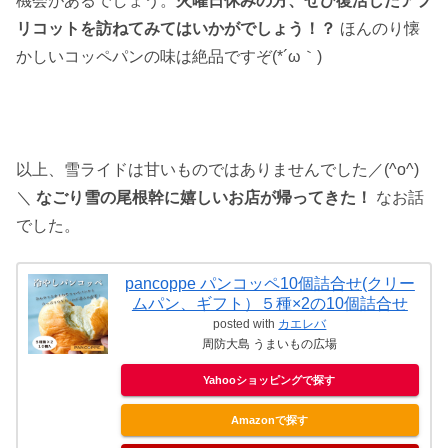
機会があるでしょう。
火曜日休みの方、ぜひ復活したアプ
リコットを訪ねてみてはいかがでしょう！？
ほんのり懐
かしいコッペパンの味は絶品ですぞ(*´ω｀)
以上、雪ライドは甘いものではありませんでした／(^o^)
＼
なごり雪の尾根幹に嬉しいお店が帰ってきた！
なお話
でした。
pancoppe パンコッペ10個詰合せ(クリー
ムパン、ギフト）５種×2の10個詰合せ
posted with
カエレバ
周防大島 うまいもの広場
Yahooショッピングで探す
Amazonで探す