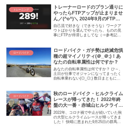
ものが食べたい～！
トレーナーロードのプラン通りに
トレーニング
やったらFTPアップが止まりませ
ん／(^o^)＼ 2024年9月のFTP計
測報告会
自己流で好きな（できそうな）ワークア
ウトばかりを選んでやったら、ものの見
事にFTPが停滞しましてな（⇒参考記
事）。「こりゃいかん(◎_◎;)」と、トレ
ーナーロードのプランに愚直に従うこと
にしたら、伸び悩んでいたFTPが一気に
ロードバイク・ガチ勢は絶滅危惧
ロードバイク
アップ（⇒参考記事）。「自分とこのプ
種の超マイノリティ(＠_＠;)！あ
ランを売りたいTRの策略なんじゃないか
なたの自転車属性は何ですか？
なぁ(-_-;)」と疑りつつ、TRのプランをさ
らにもう１ヵ月続けてみたところ！！ や
あなたの自転車属性は何ですか？ ひ～、
ばい、トレーナーロードのプラン、ほん
土日が仕事でオジャンになってまったく
とマジでFTP上げてくるじゃん。。。(ﾟ
自転車乗れない(◎_◎;) 数日まともに乗
Дﾟ;)
らなかっただけで気が狂いそうで
す・・・ブログネタがなくって(;^_^A そ
んな僕は、「自転車乗る人」の中でどん
秋のロードバイク・ヒルクライム
ロードバイク
な属性の持ち主...
レースが帰ってきた！ 2022年終
盤の大一番・赤城山ヒルクライム
でＺＡＰＰＥＩは輝く☆になる！
2022年、コロナ禍で中止が続いていた秋
の大型ヒルクライムレースが帰ってきま
した！ 快晴に恵まれた9月25日の群馬県
前橋市で、数年ぶりとなる赤城山ヒルク