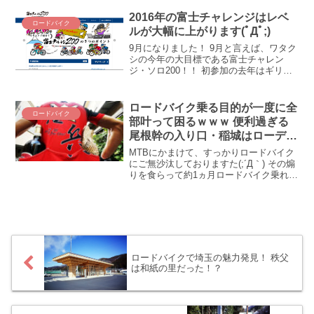
ライムが開催！ 富士ヒルと並ぶ、もしく
はそれ以上の強豪がひしめく、日本を代
2016年の富士チャレンジはレベ
ロードバイク
表するヒルクライムレースで、我らがＶ
ルが大幅に上がります(ﾟДﾟ;)
ＩＶＡ☆ＺＡＰＰＥＩがやってくれまし
た！ 2022年赤城山ヒルクライム・速報＆
9月になりました！ 9月と言えば、ワタク
表彰台レポートをお届けします！
シの今年の大目標である富士チャレン
ジ・ソロ200！！ 初参加の去年はギリギ
リでブロンズ獲得でしたが、今年は大胆
に6時間切りをめざしたい！！ しかし、
あれあれおやおや？？ 富士チャレンジ、
ロードバイク乗る目的が一度に全
ロードバイク
今年はブロンズ...
部叶って困るｗｗｗ 便利過ぎる
尾根幹の入り口・稲城はローディ
ーの楽園か(◎_◎;)
MTBにかまけて、すっかりロードバイク
にご無沙汰しておりますた(;´Д｀) その煽
りを食らって約1ヵ月ロードバイク乗れな
かったのがデゲメン氏であります。これ
はすまん、申し訳なかった。今日の今日
こそロードバイクでお出かけ・・・した
直後に仕事に呼び戻されました／(^o^)＼
という訳で、本日は「塩山へワインとブ
ドウを買いに行く予定が、全部尾根幹・
稲城で事足りてしまいました(´_ゝ｀)」な
ロードバイクで埼玉の魅力発見！ 秩父
お話です。
は和紙の里だった！？