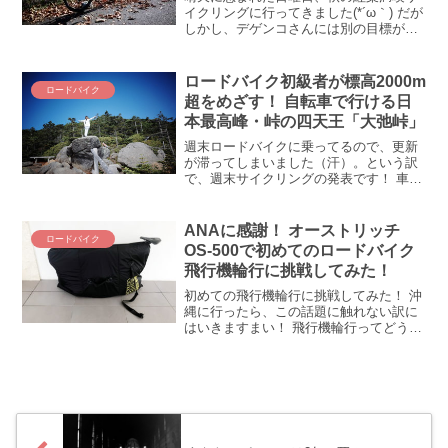
イクリングに行ってきました(*´ω｀) だが
しかし、デゲンコさんには別の目標があ
った模様。。。その目標とは「100km・
3000mをめざす」こと(ﾟДﾟ;) き、きみは
何をめざしているんだ(;´Д｀)「台...
ロードバイク初級者が標高2000m
ロードバイク
超をめざす！ 自転車で行ける日
本最高峰・峠の四天王「大弛峠」
週末ロードバイクに乗ってるので、更新
が滞ってしまいました（汗）。という訳
で、週末サイクリングの発表です！ 車で
到達できる日本最高地点・大弛峠（おお
だるみとうげ）に行ってきました！目標
は大弛峠～三国峠経由でCafé Kikiに行
ANAに感謝！ オーストリッチ
ロードバイク
く！さて、当日...
OS-500で初めてのロードバイク
飛行機輪行に挑戦してみた！
初めての飛行機輪行に挑戦してみた！ 沖
縄に行ったら、この話題に触れない訳に
はいきますまい！ 飛行機輪行ってどうな
の！？ 簡単なの！？ 自転車は大事に扱っ
てくれるの！？ 挑戦する前は疑問と不安
だらけだった飛行機輪行でありますが、
結論を先に申し...