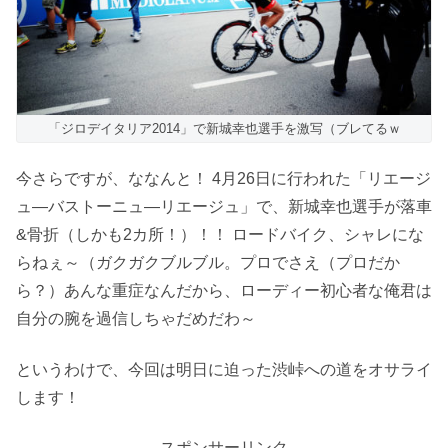
「ジロデイタリア2014」で新城幸也選手を激写（ブレてるｗ
今さらですが、ななんと！ 4月26日に行われた「リエージ
ュ―バストーニュ―リエージュ」で、新城幸也選手が落車
&骨折（しかも2カ所！）！！ ロードバイク、シャレにな
らねぇ～（ガクガクブルブル。プロでさえ（プロだか
ら？）あんな重症なんだから、ローディー初心者な俺君は
自分の腕を過信しちゃだめだわ～
というわけで、今回は明日に迫った渋峠への道をオサライ
します！
スポンサーリンク