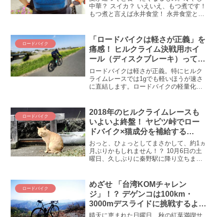
中華？ スイカ？ いえいえ、もつ煮です！
もつ煮と言えば永井食堂！ 永井食堂と言
えば群馬！ というわけで、極上のもつ煮
を求めて、S-Works Vengeで群馬までマ
マチャリのごとくお使いをしてきまし
「ロードバイクは軽さが正義」を
ロードバイク
た。
痛感！ ヒルクライム決戦用ホイ
ール（ディスクブレーキ）って今
何が良いんじゃろ？
ロードバイクは軽さが正義。特にヒルク
ライムレースでは1gでも軽いほうが速さ
に直結します。ロードバイクの軽量化で
大切なのは足元のホイールを交換するこ
と。ヒルクライムに特化した軽いディス
クブレーキ用のホイールは今何が有力候
2018年のヒルクライムレースも
ロードバイク
補なのか？ 100日以内に迫った富士ヒル
いよいよ終盤！ ヤビツ峠でロー
クライムに向けて、軽量ディスクホイー
ドバイク×猫成分を補給する
ルをピックアップしてみました。
(ΦωΦ)！
おっと、ひょっとしてまさかして、約1ヵ
月ぶりかもしれません！？ 10月6日の土
曜日、久しぶりに秦野駅に降り立ちまし
た！ 目的はもちろん！！ 猫に会うため
(ΦωΦ)ﾌﾌﾌ… ではでは1カ月ぶりのヤビツ
猫詣でを振り返ってみましょう！秦野、
めざせ 「台湾KOMチャレン
ロードバイク
そこは...
ジ」！？ デゲンコは100km・
3000mデスライドに挑戦するよう
です
晴天に恵まれた日曜日、秋の紅葉満喫サ