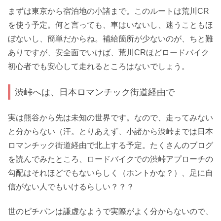
まずは東京から宿泊地の小諸まで。このルートは荒川CR
を使う予定。何と言っても、車はいないし、迷うこともほ
ぼないし、簡単だからね。補給箇所が少ないのが、ちと難
ありですが、安全面でいけば、荒川CRほどロードバイク
初心者でも安心して走れるところはないでしょう。
渋峠へは、日本ロマンチック街道経由で
実は熊谷から先は未知の世界です。なので、走ってみない
と分からない（汗。とりあえず、小諸から渋峠までは日本
ロマンチック街道経由で北上する予定。たくさんのブログ
を読んでみたところ、ロードバイクでの渋峠アプローチの
勾配はそれほどでもないらしく（ホントかな？）、足に自
信がない人でもいけるらしい？？？
世のピチパンは謙虚なようで実際がよく分からないので、