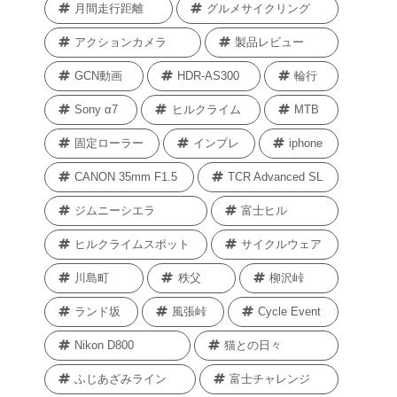
月間走行距離
グルメサイクリング
アクションカメラ
製品レビュー
GCN動画
HDR-AS300
輪行
Sony α7
ヒルクライム
MTB
固定ローラー
インプレ
iphone
CANON 35mm F1.5
TCR Advanced SL
ジムニーシエラ
富士ヒル
ヒルクライムスポット
サイクルウェア
川島町
秩父
柳沢峠
ランド坂
風張峠
Cycle Event
Nikon D800
猫との日々
ふじあざみライン
富士チャレンジ