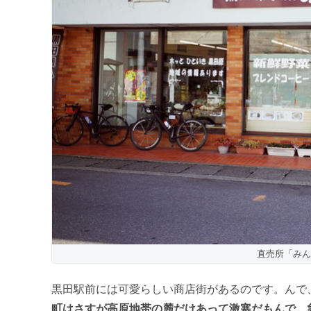
直売所「みん
黒田駅前には可愛らしい商店街があるのです。んで
町はさすが高原地帯の麓だけあって激寒だもんで、