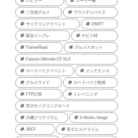
レビュー
ローラー練
ご当地グルメ
マウンテンバイク
サイクリングイベント
ZWIFT
製品インプレ
ヤビツ峠
TrainerRoad
グルメスポット
Canyon Ultimate CF SLX
ロードバイクイベント
メンテナンス
グルメライド
ロードバイク動画
FTP計測
トレーニング
荒川サイクリングロード
大磯クリテリウム
S-Works Venge
JBCF
富士ヒルクライム