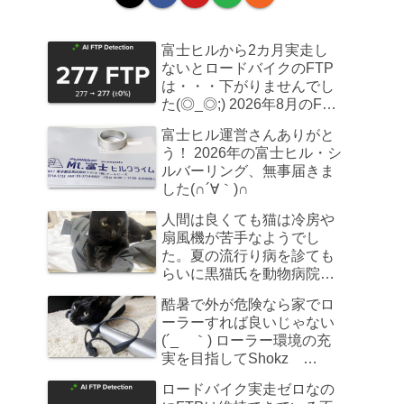
富士ヒルから2カ月実走し
ないとロードバイクのFTP
は・・・下がりませんでし
た(◎_◎;) 2026年8月のFTP
計測
富士ヒル運営さんありがと
う！ 2026年の富士ヒル・シ
ルバーリング、無事届きま
した(∩´∀｀)∩
人間は良くても猫は冷房や
扇風機が苦手なようでし
た。夏の流行り病を診ても
らいに黒猫氏を動物病院へ
連れていきました
酷暑で外が危険なら家でロ
ーラーすれば良いじゃない
(´_ゝ｀) ローラー環境の充
実を目指してShokz
OpenRun Pro 2を買ってみ
ロードバイク実走ゼロなの
た