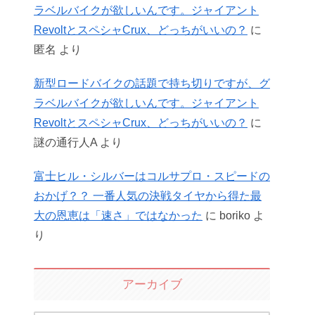
ラベルバイクが欲しいんです。ジャイアント
RevoltとスペシャCrux、どっちがいいの？
に
匿名
より
新型ロードバイクの話題で持ち切りですが、グ
ラベルバイクが欲しいんです。ジャイアント
RevoltとスペシャCrux、どっちがいいの？
に
謎の通行人A
より
富士ヒル・シルバーはコルサプロ・スピードの
おかげ？？ 一番人気の決戦タイヤから得た最
大の恩恵は「速さ」ではなかった
に
boriko
よ
り
アーカイブ