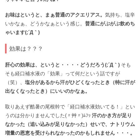
お味はというと、まぁ普通のアクエリアス。
気持ち、塩辛
いかなぁ、どうかなぁという感じ。
普通にがぶがぶ飲めち
ゃいます(;´Д｀)
効果は？？？
肝心の効果は、というと・・・・どうだろう(;´Д｀)
そも
そも経口補水液の「効果」って何だという話ですが
（笑）、
塩分があるから汗がひどくなったとき（特に汗が
出なくなったとき）にいいのかなぁ。
取りあえず酷暑の尾根幹で「経口補水液効いてる！」とい
うのは分かりませんでした(〃艸〃)ﾑﾌｯ
汗のかき方が足り
なかった（追い込みが足りなかった）せいで、ナトリウム
増量の恩恵を受けられなかったのかもしれません・・・。