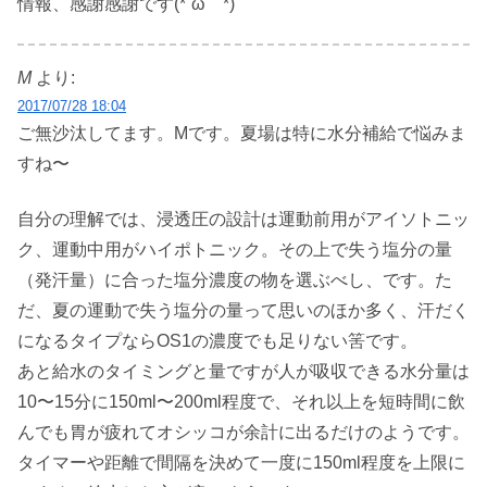
情報、感謝感謝です(*´ω｀*)
M
より:
2017/07/28 18:04
ご無沙汰してます。Mです。夏場は特に水分補給で悩みま
すね〜
自分の理解では、浸透圧の設計は運動前用がアイソトニッ
ク、運動中用がハイポトニック。その上で失う塩分の量
（発汗量）に合った塩分濃度の物を選ぶべし、です。た
だ、夏の運動で失う塩分の量って思いのほか多く、汗だく
になるタイプならOS1の濃度でも足りない筈です。
あと給水のタイミングと量ですが人が吸収できる水分量は
10〜15分に150ml〜200ml程度で、それ以上を短時間に飲
んでも胃が疲れてオシッコが余計に出るだけのようです。
タイマーや距離で間隔を決めて一度に150ml程度を上限に