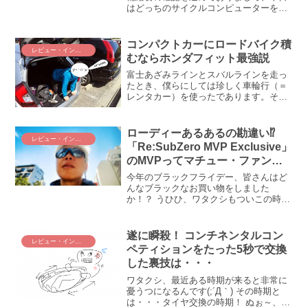
はどっちのサイクルコンピューターを本
番で使おうか⁉というお話。Garmin Edge
830とWahoo ELEMNT ROAMを同時に使
ってみて、どちらが使いやすか確かめて
コンパクトカーにロードバイク積
レビュー・インプレ
みました。
むならホンダフィット最強説
富士あざみラインとスバルラインを走っ
たとき、僕らにしては珍しく車輪行（＝
レンタカー）を使ったであります。その
とき借りたホンダフィットが思いのほか
素晴らしかったのでインプレなど。コン
パクトカーでロードバイク積むなら、フ
ローディーあるあるの勘違い⁉
レビュー・インプレ
ィットはかなりオススメか...
「Re:SubZero MVP Exclusive」
のMVPってマチュー・ファン・
デル・プールのことですよね？
今年のブラックフライデー、皆さんはど
んなブラックなお買い物をしました
か！？ うひひ、ワタクシもついこの時流
に乗ってしまってポチッとな。オークリ
ーの「Re:SubZero MVP Exclusive」とい
うアイウェア（サングラス）を買ってし
遂に瞬殺！ コンチネンタルコン
レビュー・インプレ
まった(〃艸〃)ﾑﾌｯ MVPってマチュー・
ペティションをたった5秒で交換
ファン・デル・プールのことでしょ
した裏技は・・・
う？？ えぇ、違うの！？
ワタクシ、最近ある時期が来ると非常に
憂うつになるんです(;´Д｀) その時期と
は・・・タイヤ交換の時期！ ぬぉ～、い