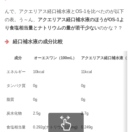
んで、アクエリアス経口補水液とOS-1を比べたのが以下
の表。う～ん、
アクエリアス経口補水液のほうがOS-1よ
り食塩相当量とナトリウムの量が若干少ない
のかな？？
経口補水液の成分比較
成分
オーエスワン（100mL）
アクエリアス経口補水液（10
エネルギー
10kcal
11kcal
タンパク質
0g
0g
脂質
0g
0g
炭水化物
2.5g
2.7g
食塩相当量
0.292g(ナトリウム115mg)
0.249g