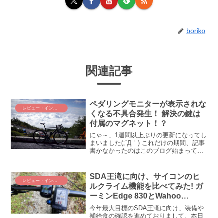
boriko
関連記事
ペダリングモニターが表示されな
レビュー・インプレ
くなる不具合発生！ 解決の鍵は
付属のマグネット！？
にゃ～、1週間以上ぶりの更新になってし
まいました(;´Д｀) これだけの期間、記事
書かなかったのはこのブログ始まって以
来のこと。今年の忙しさはヤヴァい、ﾏｼﾞ
ヤヴァい(； ･`д･´) という訳（！？）で、
久しぶりの更新ながら、話題はペダリ...
SDA王滝に向け、サイコンのヒ
レビュー・インプレ
ルクライム機能を比べてみた! ガ
ーミンEdge 830とWahoo
ELEMNT ROAMはどっちが使い
今年最大目標のSDA王滝に向け、装備や
やすかった？
補給食の確認を進めておりまして、本日