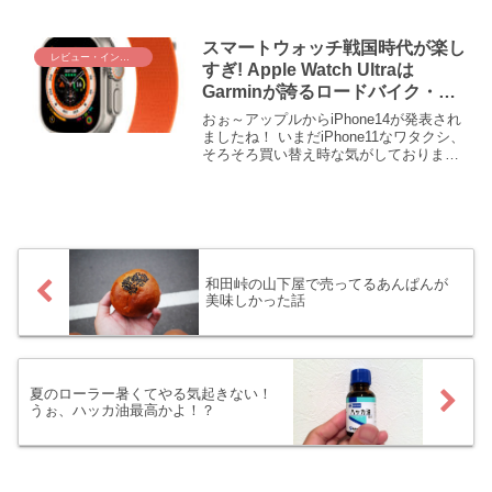
まだにチューブラータイヤの交換がうま
くできないんじゃぁ(# ﾟДﾟ) そんなboriko
は遂に禁断の手に出てしまったのであ
スマートウォッチ戦国時代が楽し
レビュー・インプレ
り...
すぎ! Apple Watch Ultraは
Garminが誇るロードバイク・ラ
ン・トライアスロンの牙城を崩せ
おぉ～アップルからiPhone14が発表され
るか!?
ましたね！ いまだiPhone11なワタクシ、
そろそろ買い替え時な気がしております
が、それよりも気になったのが新しいア
ップルウォッチ！ Apple Watch Ultraだっ
て！！ 見るからにアスリート系を意識し
た仕様で、EpixやFenix7などのガーミン
ウォッチの牙城に挑む気満々(ﾟ∀ﾟ)！ これ
は気になるところ。アップルウォッチウ
ルトラとガーミンウォッチ、スペック的
和田峠の山下屋で売ってるあんぱんが
にどっちが優れているのか、早速に調べ
美味しかった話
てみました！
夏のローラー暑くてやる気起きない！
うぉ、ハッカ油最高かよ！？