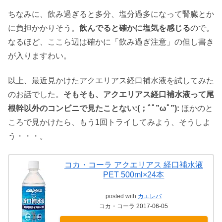
ちなみに、飲み過ぎると多分、塩分過多になって腎臓とか
に負担かかりそう。
飲んでると確かに塩気を感じる
ので。
なるほど、ここら辺は確かに「飲み過ぎ注意」の但し書き
が入りますわい。
以上、最近見かけたアクエリアス経口補水液を試してみた
のお話でした。
そもそも、アクエリアス経口補水液って尾
根幹以外のコンビニで見たことない:(；ﾞﾟ”ωﾟ”):
ほかのと
ころで見かけたら、もう1回トライしてみよう、そうしよ
う・・・。
コカ・コーラ アクエリアス 経口補水液
PET 500ml×24本
posted with
カエレバ
コカ・コーラ 2017-06-05