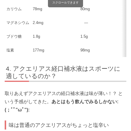
スクロールできます
カリウム
78mg
80mg
マグネシウム
2.4mg
―
ブドウ糖
1.8g
1.5g
塩素
177mg
98mg
アクエリアス経口補水液はスポーツに
適しているのか？
取りあえずアクエリアスの経口補水液は味が薄い！？ と
いう予感がしてきた。
あとはもう飲んでみるしかない:
(；ﾞﾟ”ωﾟ”):
味は普通のアクエリアスがちょっと塩辛い