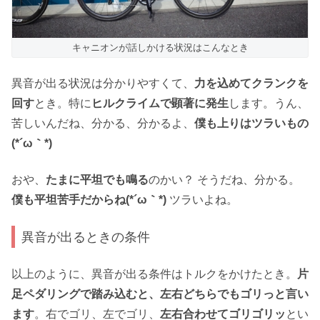
キャニオンが話しかける状況はこんなとき
異音が出る状況は分かりやすくて、
力を込めてクランクを
回す
とき。特に
ヒルクライムで顕著に発生
します。うん、
苦しいんだね、分かる、分かるよ、
僕も上りはツラいもの
(*´ω｀*)
おや、
たまに平坦でも鳴る
のかい？ そうだね、分かる。
僕も平坦苦手だからね(*´ω｀*)
ツラいよね。
異音が出るときの条件
以上のように、異音が出る条件はトルクをかけたとき。
片
足ペダリングで踏み込むと、左右どちらでもゴリっと言い
ます
。右でゴリ、左でゴリ、
左右合わせてゴリゴリッ
とい