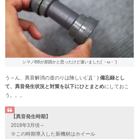
シマノBBが原因かと思ったけど違いました(´・ω・`)
う～ん、異音解消の道のりは険しい(;´Д｀)
備忘録とし
て、異音発生状況と対策を以下にひとまとめ
にしておこ
う。。。
【異音発生時期】
2018年3月頃～
※この時期導入した新機材はホイール