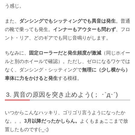
う感じ。
また、
ダンシングでもシッティングでも異音は発生
。普通
の靴で乗っても発生。
インナーもアウターも問わず
、フロ
ント・リア、どのギアでも同じ音鳴りがします。
ちなみに、
固定ローラーだと発生頻度が激減
（同じホイー
ルと別のホイールで確認）。ただし、ゼロになるワケでは
なく、ダンシング・シッティングで
無理に（少し横から）
車体に力をかけると発生
する模様。
異音の原因を突き止めよう(； ･`д･´)
いつからこんなハッキリ、ゴリゴリ言うようになったか
な。。。
3月以降だったかしらん。
よくもまぁここまで放
置したものです(-_-;)