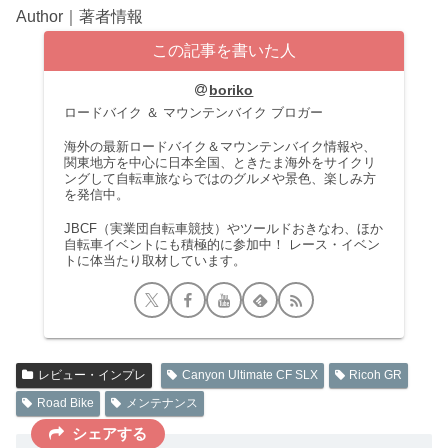
Author｜著者情報
この記事を書いた人
boriko
ロードバイク ＆ マウンテンバイク ブロガー
海外の最新ロードバイク＆マウンテンバイク情報や、
関東地方を中心に日本全国、ときたま海外をサイクリ
ングして自転車旅ならではのグルメや景色、楽しみ方
を発信中。
JBCF（実業団自転車競技）やツールドおきなわ、ほか
自転車イベントにも積極的に参加中！ レース・イベン
トに体当たり取材しています。
レビュー・インプレ
Canyon Ultimate CF SLX
Ricoh GR
Road Bike
メンテナンス
シェアする