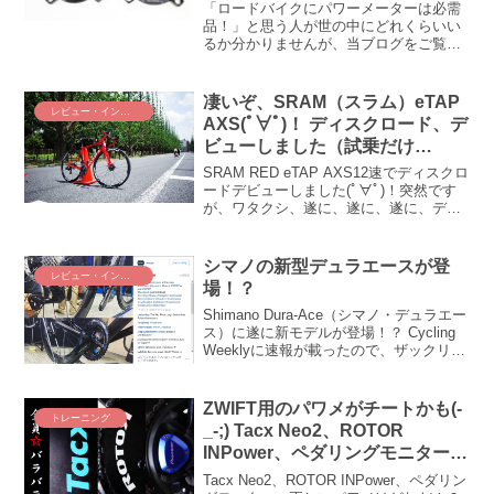
XX1パワーメーター」を新調しま
「ロードバイクにパワーメーターは必需
した
品！」と思う人が世の中にどれくらいい
るか分かりませんが、当ブログをご覧い
ただく皆さまはおそらくほぼ99.9%の確
率で「パワメなしでは生きてはいけない
体になっている」と拝察いたします(＾ω
凄いぞ、SRAM（スラム）eTAP
レビュー・インプレ
＾) パワメが必要なのはロードバイクだ
AXS(ﾟ∀ﾟ)！ ディスクロード、デ
けかな？？ ふふ、やっぱりそう思います
ビューしました（試乗だけ
よね(* ´艸｀) シクロクロス、グラベルバ
ど・・・）
イクの時代になりつつありますもの。と
SRAM RED eTAP AXS12速でディスクロ
いう訳で本日は、僕らの生命維持装置パ
ードデビューしました(ﾟ∀ﾟ)！突然です
ワーメーターのお話です。Quarq DZero
が、ワタクシ、遂に、遂に、遂に、ディ
AXS DUB XX1 Powermeter Spider買っち
スクブレーキ、デビューしたんです(ﾟ
ゃった（MTB用）(＾ω＾)
∀ﾟ)！ しかもしかも、コンポはあの、あ
の、あの！！！！ SRAM RED ...
シマノの新型デュラエースが登
レビュー・インプレ
場！？
Shimano Dura-Ace（シマノ・デュラエー
ス）に遂に新モデルが登場！？ Cycling
Weeklyに速報が載ったので、ザックリ翻
訳します！デュラエースの新バージョン
が登場？？Melbourne University Cyclin...
ZWIFT用のパワメがチートかも(-
トレーニング
_-;) Tacx Neo2、ROTOR
INPower、ペダリングモニターを
比べてみた
Tacx Neo2、ROTOR INPower、ペダリン