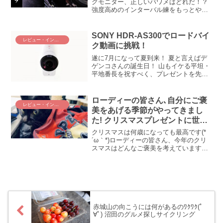
グモニター、正しいパワメはどれだ！？
強度高めのインターバル練をもっとやろ
う！ と意気込んで、早速にZWIFTのクリ
スクロスに挑戦してみたところ！！ とん
でもないことが起こってしまった(...
SONY HDR-AS300でロードバイ
レビュー・インプレ
ク動画に挑戦！
遂に7月になって夏到来！ 夏と言えばデ
ゲンコさんの誕生日！ 山もイケる平坦・
平地番長を祝すべく、プレゼントを先取
りして用意しました！ その名もSONY
HDR-AS300！ YouTuber（笑）に、オレ
はなる！！ も、もちろんデゲンコさん...
ローディーの皆さん､自分にご褒
レビュー・インプレ
美をあげる季節がやってきまし
た! クリスマスプレゼントに世界
でただ1つのサーモスーツはどう
クリスマスは何歳になっても最高です(*
でしょう
´ω｀*)ローディーの皆さん、今年のクリ
スマスはどんなご褒美を考えています
か？ 大切なあの人に・・・ではなく、も
ちろん自分のために(＾ω＾) ハルヒルや
富士ヒルや赤城や王滝やおきなわなど、
諸々の主要目標...
赤城山の向こうには何があるのﾜｸﾜｸ(ﾟ
∀ﾟ) 沼田のグルメ探しサイクリング