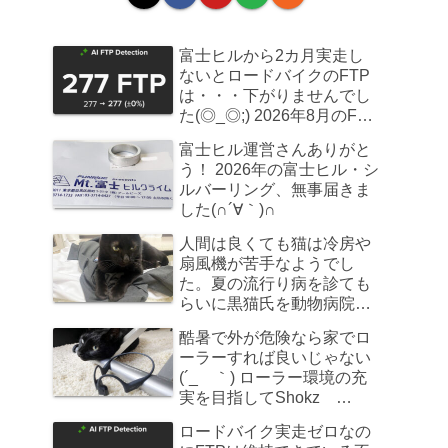
富士ヒルから2カ月実走し
ないとロードバイクのFTP
は・・・下がりませんでし
た(◎_◎;) 2026年8月のFTP
計測
富士ヒル運営さんありがと
う！ 2026年の富士ヒル・シ
ルバーリング、無事届きま
した(∩´∀｀)∩
人間は良くても猫は冷房や
扇風機が苦手なようでし
た。夏の流行り病を診ても
らいに黒猫氏を動物病院へ
連れていきました
酷暑で外が危険なら家でロ
ーラーすれば良いじゃない
(´_ゝ｀) ローラー環境の充
実を目指してShokz
OpenRun Pro 2を買ってみ
ロードバイク実走ゼロなの
た