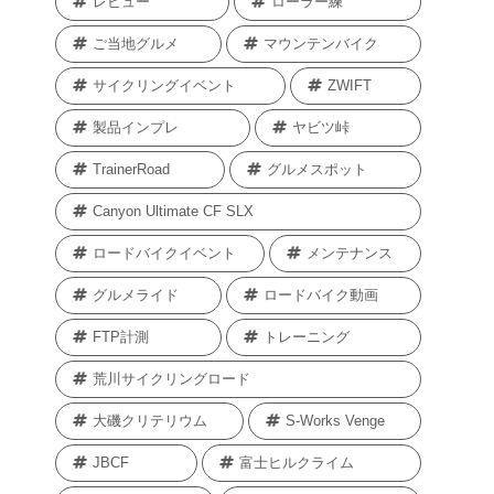
レビュー
ローラー練
ご当地グルメ
マウンテンバイク
サイクリングイベント
ZWIFT
製品インプレ
ヤビツ峠
TrainerRoad
グルメスポット
Canyon Ultimate CF SLX
ロードバイクイベント
メンテナンス
グルメライド
ロードバイク動画
FTP計測
トレーニング
荒川サイクリングロード
大磯クリテリウム
S-Works Venge
JBCF
富士ヒルクライム