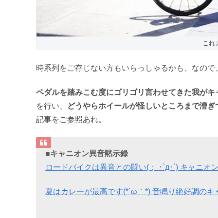
これ
時系列をご存じない方もいらっしゃるかも、なので
ペダルを踏みこむ度にゴリゴリ言わせてきた我がキ
を行い、
どうやらホイールが怪しいところまで漕ぎ
記事をご参照あれ。
■キャニオン異音黙示録
ロードバイクは異音との闘い(； ･`д･´) キャ
夏はカレーが最高です(*´ω｀*) 音鳴り絶好調