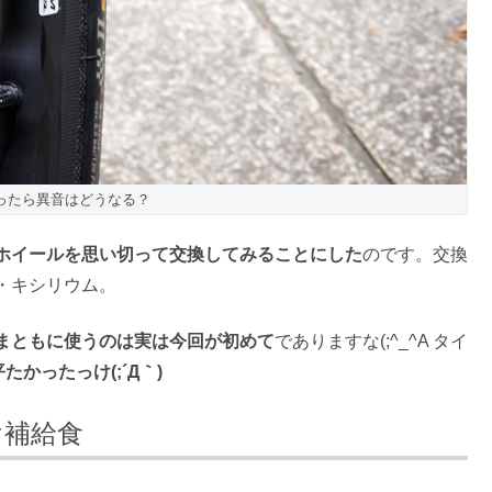
ったら異音はどうなる？
ホイールを思い切って交換してみることにした
のです。交換
・キシリウム。
まともに使うのは実は今回が初めて
でありますな(;^_^A タイ
たかったっけ(;´Д｀)
け補給食