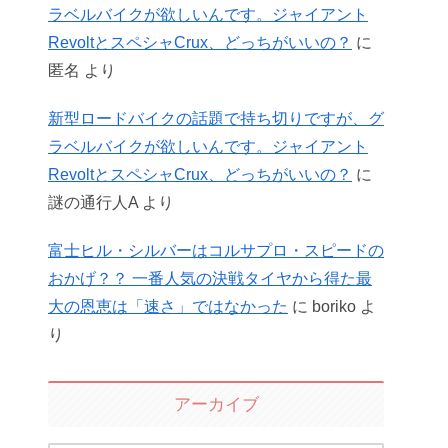
ラベルバイクが欲しいんです。ジャイアント
RevoltとスペシャCrux、どっちがいいの？
に
匿名
より
新型ロードバイクの話題で持ち切りですが、グ
ラベルバイクが欲しいんです。ジャイアント
RevoltとスペシャCrux、どっちがいいの？
に
謎の通行人A
より
富士ヒル・シルバーはコルサプロ・スピードの
おかげ？？ 一番人気の決戦タイヤから得た最
大の恩恵は「速さ」ではなかった
に
boriko
よ
り
アーカイブ