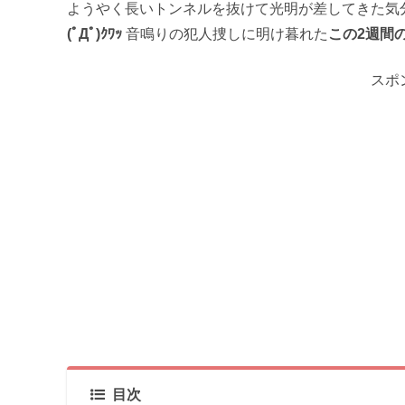
ようやく長いトンネルを抜けて光明が差してきた気
(ﾟДﾟ)ｸﾜｯ
音鳴りの犯人捜しに明け暮れた
この2週間
スポ
目次