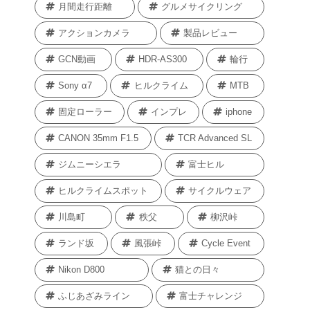
月間走行距離
グルメサイクリング
アクションカメラ
製品レビュー
GCN動画
HDR-AS300
輪行
Sony α7
ヒルクライム
MTB
固定ローラー
インプレ
iphone
CANON 35mm F1.5
TCR Advanced SL
ジムニーシエラ
富士ヒル
ヒルクライムスポット
サイクルウェア
川島町
秩父
柳沢峠
ランド坂
風張峠
Cycle Event
Nikon D800
猫との日々
ふじあざみライン
富士チャレンジ