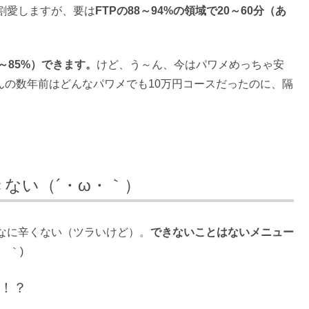
割愛しますが、要は
FTPの88～94%の領域で20～60分（あ
～85%）できます。
けど、う～ん、今はパワメめっちゃ安
んの数年前はどんなパワメでも10万円コースだったのに、隔
きない（´・ω・｀）
なに辛くない（ツラいけど）。
できないことはないメニュー
ゝ｀)
か！？