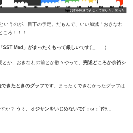
SSTを完遂できなくて泣いた、笑った
というのが、目下の予定。だもんで、いい加減「おきなわ
ところ！！！
「SST Med」がまったくもって厳しい
です(´_ゝ｀)
夏とか、おきなわの前とか散々やって、
完遂どころか余裕シ
続できたときのグラフ
です。まったくできなかったグラフは
ですか？
うぅ、オジサンをいじめないで(´；ω；`)ｳｯ…