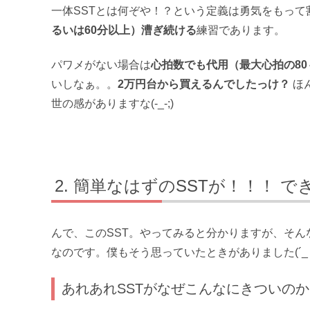
一体SSTとは何ぞや！？という定義は勇気をもって
るいは60分以上）漕ぎ続ける
練習であります。
パワメがない場合は
心拍数でも代用（最大心拍の80
いしなぁ。。
2万円台から買えるんでしたっけ？
ほ
世の感がありますな(-_-;)
簡単なはずのSSTが！！！ で
んで、このSST。やってみると分かりますが、そん
なのです。僕もそう思っていたときがありました(´_
あれあれSSTがなぜこんなにきついの