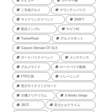
レビュー
ローラー練
ご当地グルメ
マウンテンバイク
サイクリングイベント
ZWIFT
製品インプレ
ヤビツ峠
TrainerRoad
グルメスポット
Canyon Ultimate CF SLX
ロードバイクイベント
メンテナンス
グルメライド
ロードバイク動画
FTP計測
トレーニング
荒川サイクリングロード
大磯クリテリウム
S-Works Venge
JBCF
富士ヒルクライム