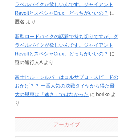
ラベルバイクが欲しいんです。ジャイアント
RevoltとスペシャCrux、どっちがいいの？
に
匿名
より
新型ロードバイクの話題で持ち切りですが、グ
ラベルバイクが欲しいんです。ジャイアント
RevoltとスペシャCrux、どっちがいいの？
に
謎の通行人A
より
富士ヒル・シルバーはコルサプロ・スピードの
おかげ？？ 一番人気の決戦タイヤから得た最
大の恩恵は「速さ」ではなかった
に
boriko
よ
り
アーカイブ