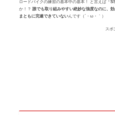
ロードバイクの練習の基本中の基本！ と言えば
「S
か！？
誰でも取り組みやすい絶妙な強度なのに、効
まともに完遂できていない
んです（´・ω・｀）
スポ