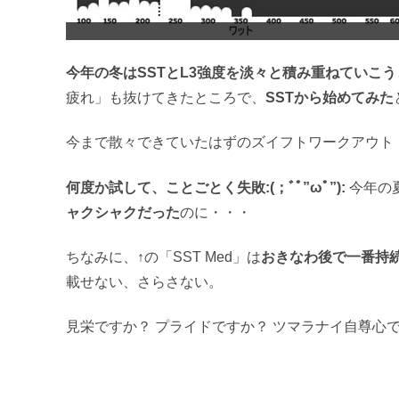
今年の冬はSSTとL3強度を淡々と積み重ねていこう
疲れ」も抜けてきたところで、
SSTから始めてみた
今まで散々できていたはずのズイフトワークアウト
何度か試して、ことごとく失敗:(；ﾞﾟ”ωﾟ”):
今年の
ャクシャクだった
のに・・・
ちなみに、↑の「SST Med」は
おきなわ後で一番持
載せない、さらさない。
見栄ですか？ プライドですか？ ツマラナイ自尊心