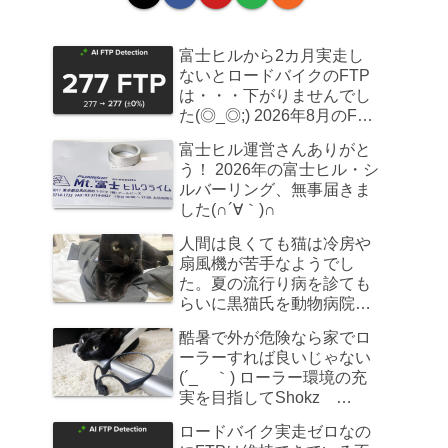
富士ヒルから2カ月実走し
ないとロードバイクのFTP
は・・・下がりませんでし
た(◎_◎;) 2026年8月のFTP
計測
富士ヒル運営さんありがと
う！ 2026年の富士ヒル・シ
ルバーリング、無事届きま
した(∩´∀｀)∩
人間は良くても猫は冷房や
扇風機が苦手なようでし
た。夏の流行り病を診ても
らいに黒猫氏を動物病院へ
連れていきました
酷暑で外が危険なら家でロ
ーラーすれば良いじゃない
(´_ゝ｀) ローラー環境の充
実を目指してShokz
OpenRun Pro 2を買ってみ
ロードバイク実走ゼロなの
た