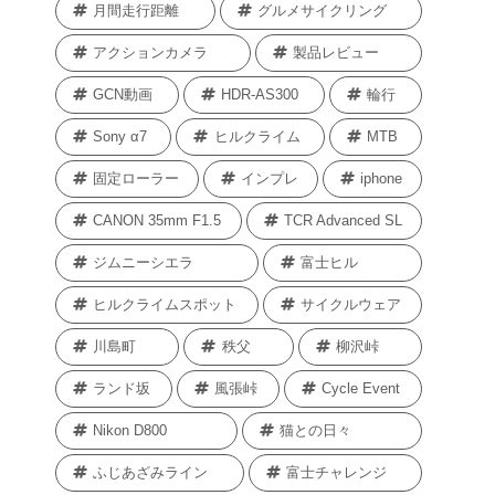
月間走行距離
グルメサイクリング
アクションカメラ
製品レビュー
GCN動画
HDR-AS300
輪行
Sony α7
ヒルクライム
MTB
固定ローラー
インプレ
iphone
CANON 35mm F1.5
TCR Advanced SL
ジムニーシエラ
富士ヒル
ヒルクライムスポット
サイクルウェア
川島町
秩父
柳沢峠
ランド坂
風張峠
Cycle Event
Nikon D800
猫との日々
ふじあざみライン
富士チャレンジ