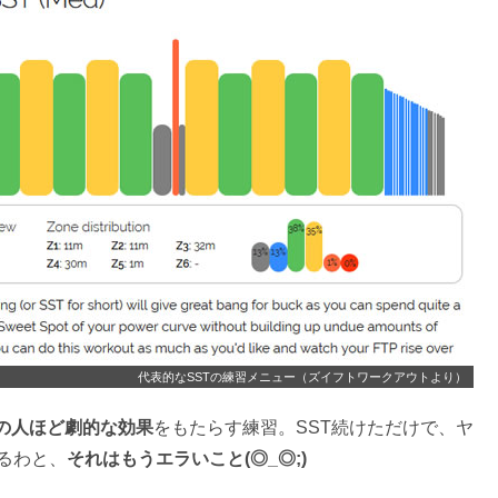
代表的なSSTの練習メニュー（ズイフトワークアウトより）
の人ほど劇的な効果
をもたらす練習。SST続けただけで、ヤ
るわと、
それはもうエラいこと(◎_◎;)