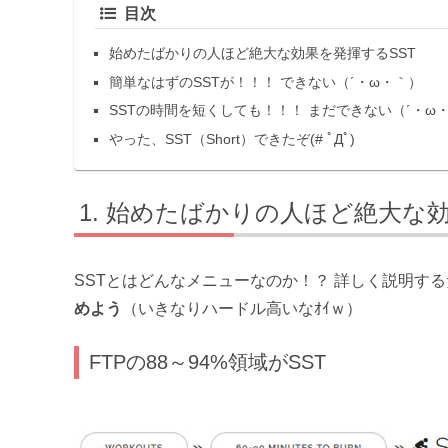
目次
始めたばかりの人ほど絶大な効果を発揮するSST
簡単なはずのSSTが！！！ できない（´・ω・｀）
SSTの時間を短くしても！！！ まだできない（´・ω
やった、SST（Short）できたぞ(# ﾟДﾟ)
始めたばかりの人ほど絶大な効
SSTとはどんなメニューなのか！？ 詳しく説明す
めよう
（いきなりハードル高いなｵｲｗ）
FTPの88～94%領域がSST