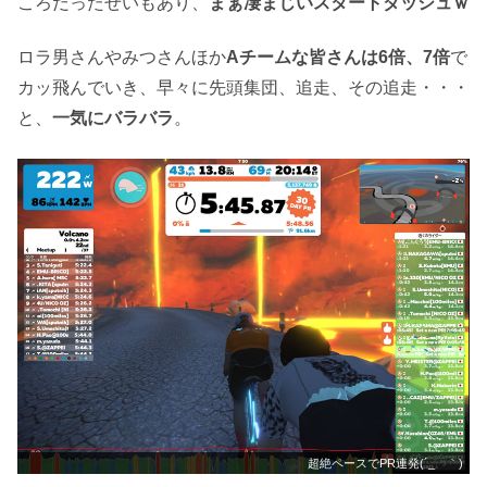
ころだったせいもあり、
まぁ凄まじいスタートダッシュｗ
ロラ男さんやみつさんほか
Aチームな皆さんは6倍、7倍
で
カッ飛んでいき、早々に先頭集団、追走、その追走・・・
と、
一気にバラバラ
。
超絶ペースでPR連発(´_ゝ｀)