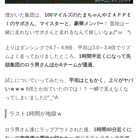
Aチームにラップアウト
僕がいた集団は、
100マイルズのたまちゃんやＺＡＰＰＥ
Ｉのサボさん、マイスターと、豪華メンバー
！ 普段は一
緒に走れないサボさんと走れるなんて嬉しいなぁ(*´ω｀*)
上りはダンシングで4.7～4.9倍、平坦は3.0～3.4倍でリズ
ムよく走っておりましたところ、
1時間半近くになって先
頭集団のロラ男さんほかAチームが通過
。
試しについていってみたら、
平坦はともかく、上りがヤバ
いｗｗｗ
6倍とか出ていたのでは！？ 一瞬で見えなくな
ってしまいました(;^_^A
ラスト1時間が地獄ｗ
ロラ男さん達にラップアウトされた後、
1時間40分近くに