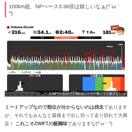
100km超、NPベース3.36倍は嬉しいなぁ(*´ω｀
*)
ZWIFTのおかげで3時間ローラー乗っても飽きないｗ
ミートアップなので順位が分からないのは残念
であります
が、それでもみんなと最後まで出し切って走り切れて大満
足！
これこそZWIFTの醍醐味
でありますな(*´ω｀*)