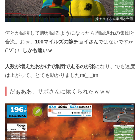
嫁チョイさん集団と合流
何とか回復して脚が回るようになったら周回遅れの集団と
合流。おぉ、
100マイルズの嫁チョイさん
ではないですか
(ﾟ∀ﾟ)！
しかも速いｗ
人数が増えたおかげで集団で走るのが楽
になり、でも速度
は上がって、とても助かりましたm(_ _)m
だぁああ、サボさんに捲くられたｗｗｗ