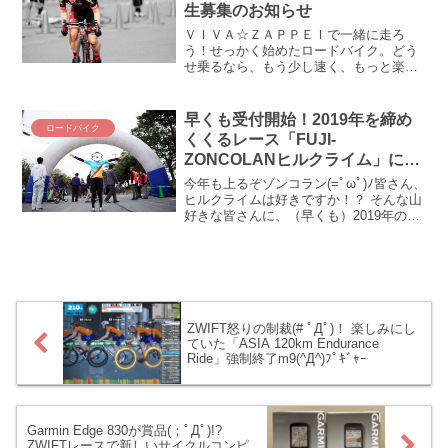
生募集のお知らせ
ＶＩＶＡ☆ＺＡＰＰＥＩで一緒に走ろ
う！せっかく始めたロードバイク。どう
せ乗るなら、もう少し速く、もっと楽し
く乗りたいもの。レースやイベントに出
たり、トレーニングのことで頭を抱えた
りするとき、同じ境遇の仲間がいると世
早くも受付開始！2019年を締め
ロードバイク
界が変わります(*´ω｀*...
くくるレース「FUJI-
ZONCOLANヒルクライム」に出
よう！
今年も上るぞゾンコラン(=ﾟωﾟ)ﾉ皆さん、
ヒルクライムは好きですか！？ そんな山
好きな皆さんに、（早くも）2019年のラ
スト＆有終の美を飾るヒルクライムレー
スの開催が発表されましたよ(ﾟ∀ﾟ)！ その
イベントとは「FUJI-ZONCOLA...
ZWIFT怒りの制裁(# ﾟДﾟ)！ 楽しみにし
ていた「ASIA 120km Endurance
Ride」強制終了m9(^Д^)ﾌﾟｷﾞｬｰ
Garmin Edge 830が賞品(；ﾟДﾟ)!?
ZWIFTレースで新しいサイクルコンピ