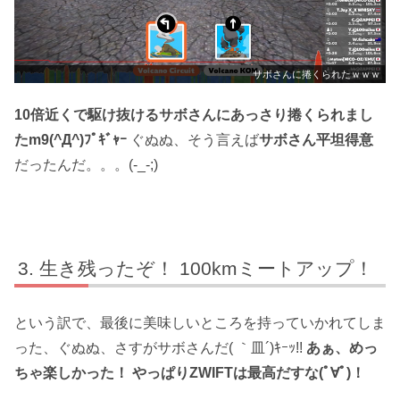
サボさんに捲くられたｗｗｗ
10倍近くで駆け抜けるサボさんにあっさり捲くられまし
たm9(^Д^)ﾌﾟｷﾞｬｰ
ぐぬぬ、そう言えば
サボさん平坦得意
だったんだ。。。(-_-;)
生き残ったぞ！ 100kmミートアップ！
という訳で、最後に美味しいところを持っていかれてしま
った、ぐぬぬ、さすがサボさんだ( ｀皿´)ｷｰｯ!!
あぁ、めっ
ちゃ楽しかった！ やっぱりZWIFTは最高だすな(ﾟ∀ﾟ)！