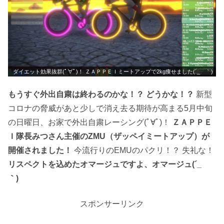
ダイエット効果抜群(ﾟ∀ﾟ)！ ＺＡＰＰＥＩミートアップで2kg痩せました(´_ゝ｀)
もうすぐ外出自粛は終わるのかな！？ どうかな！？
新型
コロナの脅威があと少しで消え去る期待が高まる5月中旬
の日曜日、お家で外出自粛レーシング(ﾟ∀ﾟ)！
ＺＡＰＰＥ
Ｉ隊長みつさん主催のZMU（ザッペイミートアップ）が
開催されました！
今流行りのEMUのパクリ！？ 失礼な！
リスペクトを込めたオマージュですよ、オマージュ(´_ゝ
｀)
スポンサーリンク