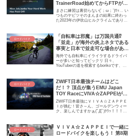
TrainerRoad始めてからFTPが
20Wも増えたらしいんです(・
まさに練習は裏切らない(´；ω；`)ｳｯ… い
_・;)
つものヤビツそのまんまの結果に終わっ
た2023年の伊吹山ヒルクライムでありま
すが、さてさてFTP更新は検知したらし
いのだな？ 276Wだったのが269Wに下が
って、今回の伊吹山で270Wに戻っ
「自転車は邪魔」は万国共通⁉
ロードバイク
た・・・本当に！？ どうも信じられない
「並走」が海外の炎上ネタである
(-_-;)そうだ、TrainerRoadに聞いてみよ
事実と日本で並走可な場合がある
う。
ことの衝撃
海外でも自転車にイライラするドライバ
ーが多いと知ってビックリ 日々、
YouTuberの道を模索するborikoです、こ
んにちわ(´_ゝ｀) 「YouTube観てるだけ
違うんか、おぉ！？」というお叱りを受
けそうですが、まったくその通りです。
ZWIFT日本最強チームはどこ
ロードバイク
そ...
だ！？ 頂点が集うEMU Japan
TOY RaceにVIVA☆ZAPPEIが参
戦します！
ZWIFT日本最強にＶＩＶＡ☆ＺＡＰＰＥ
Ｉが挑む！皆さ～ん、ゴールデンウィー
ク、楽しんでますかぁ(ﾟДﾟ)ｸﾜｯ！！！！
5月3日（日）、なんと世紀の大レースが
行われるんですよ！！！ その名も「EMU
プレゼンツZwift 1DAY Stag...
ＶＩＶＡ☆ＺＡＰＰＥＩで一緒に
ロードバイク
ロードバイクを楽しもう！ 第8期