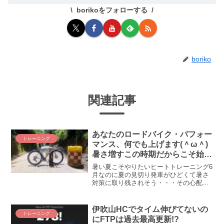
borikoをフォローする
boriko
関連記事
あなたのロードバイク・パフォー
トレーニング
マンス、何でも上げます(＾ω＾)
暑さ増すこの時期だからこそ始め
たい「ヒートトレーニング」の
暑い夏こそやりたいヒートトレーニング6
すゝめ
月なのに夏の見切り発車がひどくて暑さ
対策に取り残されそう・・・その心配は
いりません！ ここ数年プロの選手を中心
に流行りに流行りまくっている「ヒート
トレーニング」をやれば暑さに強くなれ
伊吹山HCでタイム伸びてないの
トレーニング
るわ、VO2Maxは...
にFTPは過去最高更新!?