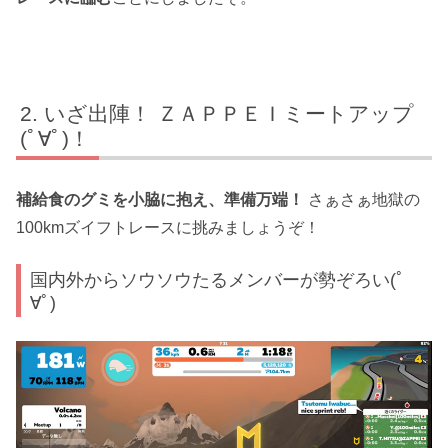
いざ出陣！ ＺＡＰＰＥＩミートアップ
(ﾟ∀ﾟ)！
補給食のグミを小脇に抱え、準備万端！
さぁさぁ地獄の
100kmズイフトレースに挑みましょうぞ！
国内外からソウソウたるメンバーが勢ぞろい(ﾟ
∀ﾟ)