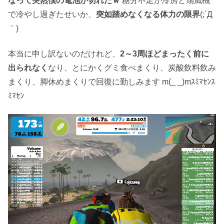
なって突然僕の電池が切れたｗ
糖分不足か冷房と扇風機
で冷やし過ぎたせいか、
突如踏めなくなる体力の限界
(;´Д
｀)
本当に申し訳ないのだけれど、
2～3周ほどまったく前に
出られなく
なり、とにかくグミ食べまくり、炭酸飲料飲み
まくり、脚休めまくりで回復に勤しみます m(_ _)mｽﾐﾏｾﾝｽ
ﾐﾏｾﾝ