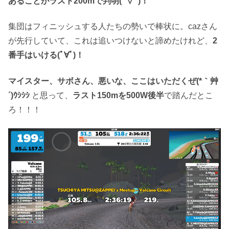
あることがラスト200mで判明(ﾟ∀ﾟ)！
集団はフィニッシュする人たちの勢いで棒状に。cazさん
が先行していて、これは追いつけないと諦めたけれど、
2
番手はいける(ﾟ∀ﾟ)！
マイスター、サボさん、悪いな、ここはいただくぜ(*｀艸
´)ｳｼｼｼ
と思って、
ラスト150mを500W後半
で踏んだとこ
ろ！！！