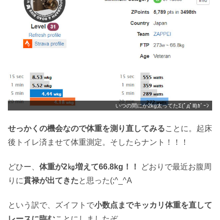
いつの間にか2kg太ってたΣ(ﾟдﾟlll)ｶﾞｰﾝ
せっかくの機会なので体重を測り直してみる
ことに。起床
後トイレ済ませて体重測定。そしたらナント！！！
どひー、
体重が2㎏増えて66.8kg！！
どおりで最近お腹周
りに
貫禄が出てきた
と思った(;^_^A
という訳で、ズイフトで
小数点までキッカリ体重を直して
レースに臨む
ことにしましたぞ。