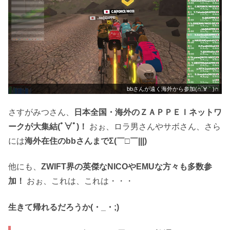
bbさんが遠く海外から参加(∩´∀｀)∩
さすがみつさん、
日本全国・海外のＺＡＰＰＥＩネットワ
ークが大集結(ﾟ∀ﾟ)！
おぉ、ロラ男さんやサボさん、さら
には
海外在住のbbさんまでΣ(￣□￣|||)
他にも、
ZWIFT界の英傑なNICOやEMUな方々も多数参
加！
おぉ、これは、これは・・・
生きて帰れるだろうか(・_・;)