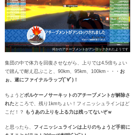
何かのアチーブメントがアンロックされたようです
集団の中で体力を回復させながら、上りでは4.5倍ちょい
で踏んで耐え忍ぶこと、90km、95km、100km・・・
お
ぉ、遂にファイナルラップ(ﾟ∀ﾟ)！
ちょうど
ボルケーノサーキットのアチーブメントが解除さ
れた
ところで、残り1kmちょい！フィニッシュラインはど
こだ！？
もうあの上りを上る力は残ってないぞｗ
と思ったら、
フィニッシュラインは上りの
ちょうど
手前に