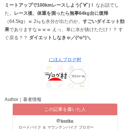
ミートアップで100kmレースしよう(ﾟ∀ﾟ)！
なお話でし
た。
レース後、体重を測ったら無事64kg台に復帰
（64.5kg）ｗ 2㎏も水分が出たのか、
すごいダイエット効
果
でありますなｗｗｗ えっ、単に水が抜けただけ！？ す
ぐ戻る？？
ダイエットしなきゃ／(^o^)＼
にほんブログ村
Author｜著者情報
この記事を書いた人
boriko
ロードバイク ＆ マウンテンバイク ブロガー