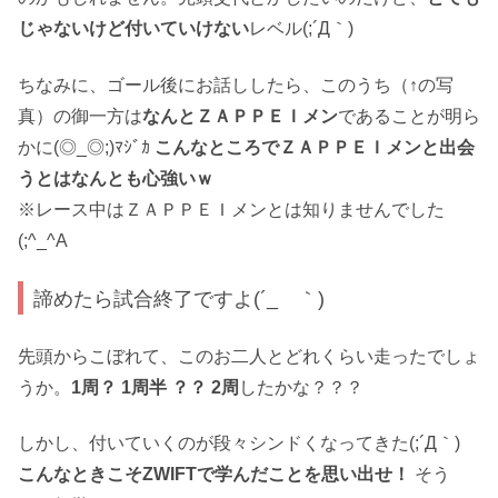
じゃないけど付いていけない
レベル(;´Д｀)
ちなみに、ゴール後にお話ししたら、このうち（↑の写
真）の御一方は
なんとＺＡＰＰＥＩメン
であることが明ら
かに(◎_◎;)ﾏｼﾞｶ
こんなところでＺＡＰＰＥＩメンと出会
うとはなんとも心強いｗ
※レース中はＺＡＰＰＥＩメンとは知りませんでした
(;^_^A
諦めたら試合終了ですよ(´_ゝ｀)
先頭からこぼれて、このお二人とどれくらい走ったでしょ
うか。
1周？ 1周半 ？？ 2周
したかな？？？
しかし、付いていくのが段々シンドくなってきた(;´Д｀)
こんなときこそZWIFTで学んだことを思い出せ！
そう