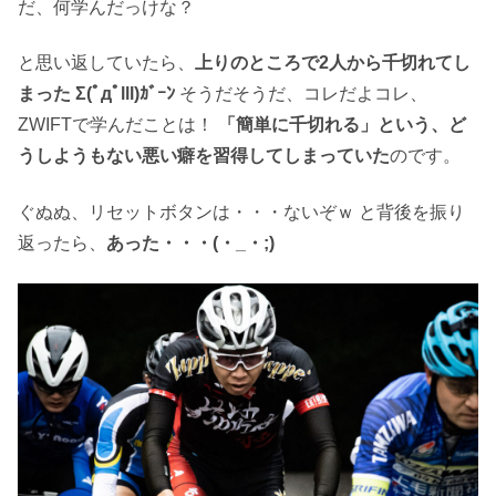
だ、何学んだっけな？
と思い返していたら、
上りのところで2人から千切れてし
まった Σ(ﾟдﾟlll)ｶﾞｰﾝ
そうだそうだ、コレだよコレ、
ZWIFTで学んだことは！
「簡単に千切れる」という、ど
うしようもない悪い癖を習得してしまっていた
のです。
ぐぬぬ、リセットボタンは・・・ないぞｗ と背後を振り
返ったら、
あった・・・(・_・;)