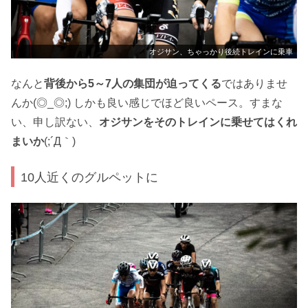
オジサン、ちゃっかり後続トレインに乗車
なんと
背後から5～7人の集団が迫ってくる
ではありませ
んか(◎_◎;) しかも良い感じでほど良いペース。すまな
い、申し訳ない、
オジサンをそのトレインに乗せてはくれ
まいか
(;´Д｀)
10人近くのグルペットに