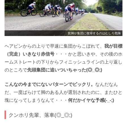
貧脚が集団に復帰するのはむしろ危険
ヘアピンからの上りで早速に集団からこぼれて、
我が目標
（完走）いきなり赤信号
・・・かと思いきや、その後のホ
ームストレートの下りからフィニッシュラインの上り返し
のところで
先頭集団に追いついちゃった(◎_◎;)
こんなの今までにないパターンでビックリ。
なんだなん
だ、一度ばらけて脚のある人が選別されたのに、またひと
塊になってしまうなんて・・・
何だかイヤな予感(-_-;)
クンホリ先輩、落車(◎_◎;)