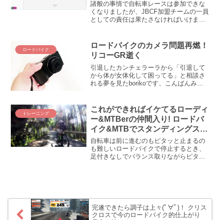
グ「ADEL」を受講してみた！
諸般の事情で自転車レースは参加できな
くなりましたが、JBCF加盟チームの一員
としての責任は果たさなければいけませ
ん。という訳で、今年急きょの受講が義
務付けられた世界アンチ・ドーピング機
構（WADA）のeラーニング「ADEL」を
ロードバイクのカメラ問題再燃！
ロードバイク
受講みました。いやぁ、これが思いのほ
リコーGR逝く
か大変なんです(ﾟДﾟ;) 受講まだの人、も
ういませんよね！？ 5月末が締切だから
引退したカンチェラーラから「引退して
急いで受けることをお勧めしますであり
から体が女体化して困ってる」と相談さ
ますよ！？
れる夢を見たborikoです、こんばんみ。
世の中にはいろいろな悩みがあるんだな
ぁ(;´Д｀) カンチェの悩みに比べたら、僕
の悩みなんてホント取るに足りませ
これができればイケてるローディ
トレーニング
ん。。。と思う...
ー&MTBerの仲間入り! ロードバ
イク&MTBでスタンディングステ
ィルする方法
自転車は前に進むのもピタッと止まるの
も難しいロードバイクで停止するとき、
足付きなしでバランス取りながらピタッ
と止まっている人いるじゃないですか！
あの動作できる人見ると、問答無用で
「この人スゲー(＠_＠;) 絶対速い人」と
思うのであります。...
完遂できたら調子は上々(ﾟ∀ﾟ)！ クリス
クロスで今のロードバイク的仕上がり