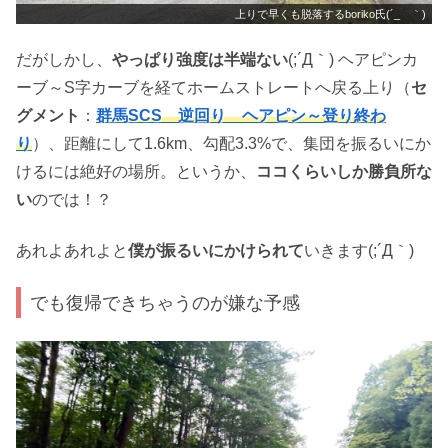
上りで早くも脱落するboriko氏(´_ゝ｀)
だがしかし、
やっぱり強度は半端ない
(;´Д｀) ヘアピンカ
ーブ～S字カーブを経てホームストレートへ戻る上り（
セ
グメント
：
群馬SCS 逆回り ヘアピン～登り終わ
り
）、距離にして1.6km、勾配3.3%で、集団を振るいにか
けるには絶好の場所。というか、
ココくらいしか勝負所な
い
のでは！？
あれよあれよと
僕が振るいにかけられて
いきます(;´Д｀)
でも復帰できちゃうのが嫌な予感