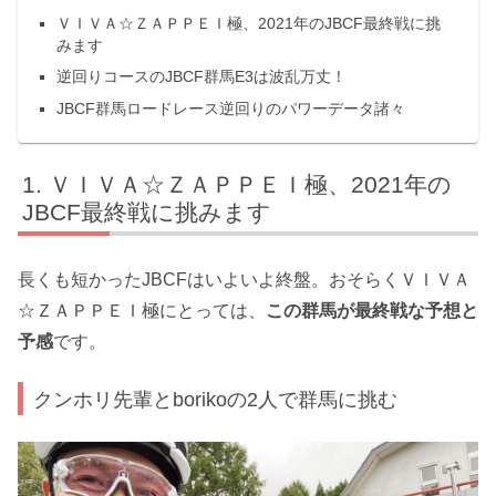
ＶＩＶＡ☆ＺＡＰＰＥＩ極、2021年のJBCF最終戦に挑
みます
逆回りコースのJBCF群馬E3は波乱万丈！
JBCF群馬ロードレース逆回りのパワーデータ諸々
ＶＩＶＡ☆ＺＡＰＰＥＩ極、2021年の
JBCF最終戦に挑みます
長くも短かったJBCFはいよいよ終盤。おそらくＶＩＶＡ
☆ＺＡＰＰＥＩ極にとっては、
この群馬が最終戦な予想と
予感
です。
クンホリ先輩とborikoの2人で群馬に挑む