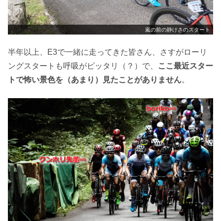
嵐の前の静けさのスタート
半年以上、E3で一緒に走ってきた皆さん、さすがローリ
ングスタートも呼吸がピッタリ（？）で、
ここ最近スター
トで怖い景色を（あまり）見たことがありません
。