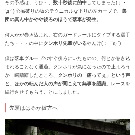
その予感は、うひ～、
数十秒後に的中
してしまった(； ･
`д･´) 心臓破りの坂のテクニカルな下りの左カーブで、
集
団の真ん中かやや後ろのほうで落車が発生
。
何人かが巻き込まれ、右のガードレールにダイブする選手
たち・・・の中に
クンホリ先輩がいる
やんけ(； ･`д･´)
僕は落車グループのすぐ後ろにいたものの、何とか巻き込
まれることなく通過。クンホリが気になったので止まろう
か一瞬躊躇したところ、
クンホリの「痛ってぇ」という声
と、ほかの転んだ人の声が聞こえて無事を認識
。レースを
続行させてもらうことにしました。
先頭ははるか彼方へ