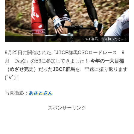
JBCF群馬、走り切ったぞ～！
9月25日に開催された「JBCF群馬CSCロードレース 9
月 Day2」のE3に参加してきました！
今年の一大目標
（めざせ完走）だったJBCF群馬
を、早速に振り返ります
(ﾟ∀ﾟ)！
写真撮影：
あさとさん
スポンサーリンク