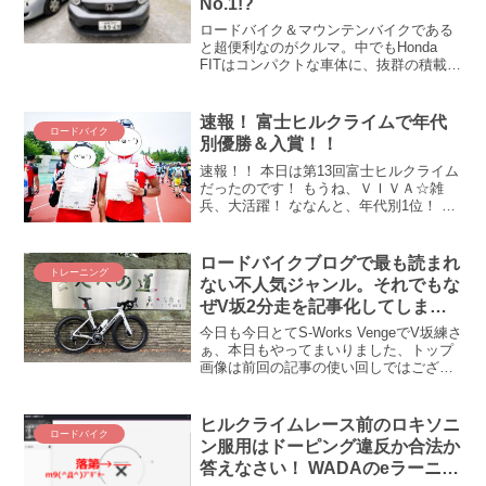
No.1!?
ロードバイク＆マウンテンバイクである
と超便利なのがクルマ。中でもHonda
FITはコンパクトな車体に、抜群の積載容
量を誇る、自転車乗りに優しいクルマで
す。そんなHonda FITの魅力をローディ
ー／MTBerの目線で見ていきます。
速報！ 富士ヒルクライムで年代
ロードバイク
別優勝＆入賞！！
速報！！ 本日は第13回富士ヒルクライム
だったのです！ もうね、ＶＩＶＡ☆雑
兵、大活躍！ ななんと、年代別1位！ 総
合でも主催者選抜を除いた順位で2位を獲
得するという大快挙がありました！ ロラ
男さん、年代別で優勝！！！！！石川県
ロードバイクブログで最も読まれ
トレーニング
が誇る雑兵の...
ない不人気ジャンル。それでもな
ぜV坂2分走を記事化してしまう
のか(# ﾟДﾟ)ﾅｾﾞﾀﾞ!
今日も今日とてS-Works VengeでV坂練さ
ぁ、本日もやってまいりました、トップ
画像は前回の記事の使い回しではござい
ません(｀･ω･´)！ ZWIFTのレースレポと
並んで最も読まれない不人気ジャンル！
オジサンの練習日記です(´_ゝ｀...
ヒルクライムレース前のロキソニ
ロードバイク
ン服用はドーピング違反か合法か
答えなさい！ WADAのeラーニン