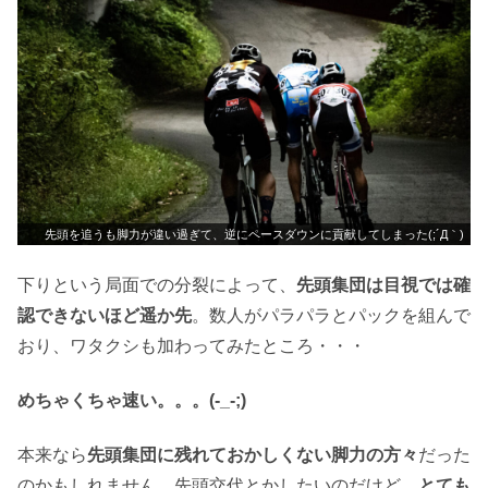
先頭を追うも脚力が違い過ぎて、逆にペースダウンに貢献してしまった(;´Д｀)
下りという局面での分裂によって、
先頭集団は目視では確
認できないほど遥か先
。数人がパラパラとパックを組んで
おり、ワタクシも加わってみたところ・・・
めちゃくちゃ速い。。。(-_-;)
本来なら
先頭集団に残れておかしくない脚力の方々
だった
のかもしれません。先頭交代とかしたいのだけど、
とても