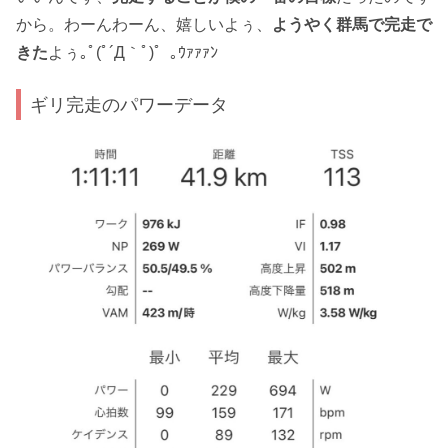
から。わーんわーん、嬉しいよぅ、
ようやく群馬で完走で
きた
よぅ｡ﾟ(ﾟ´Д｀ﾟ)゜｡ｳｧｧｧﾝ
ギリ完走のパワーデータ