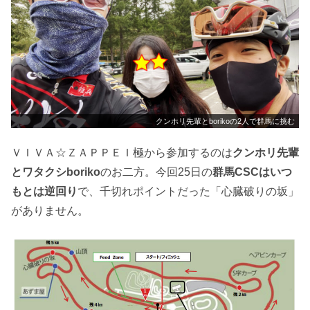
クンホリ先輩とborikoの2人で群馬に挑む
ＶＩＶＡ☆ＺＡＰＰＥＩ極から参加するのは
クンホリ先輩
とワタクシboriko
のお二方。今回25日の
群馬CSCはいつ
もとは逆回り
で、千切れポイントだった「心臓破りの坂」
がありません。