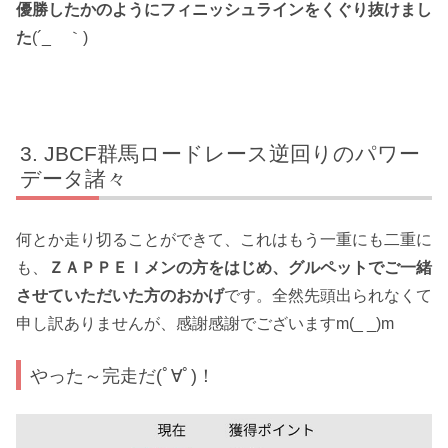
優勝したかのようにフィニッシュラインをくぐり抜けまし
た
(´_ゝ｀)
JBCF群馬ロードレース逆回りのパワー
データ諸々
何とか走り切ることができて、これはもう一重にも二重に
も、
ＺＡＰＰＥＩメンの方をはじめ、グルペットでご一緒
させていただいた方のおかげ
です。全然先頭出られなくて
申し訳ありませんが、感謝感謝でございますm(_ _)m
やった～完走だ(ﾟ∀ﾟ)！