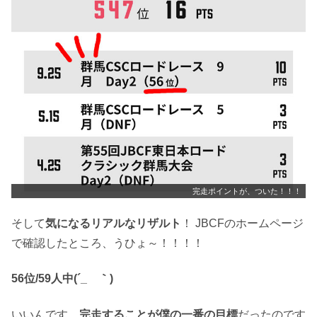
完走ポイントが、ついた！！！
そして
気になるリアルなリザルト
！ JBCFのホームページ
で確認したところ、うひょ～！！！！
56位/59人中(´_ゝ｀)
いいんです、
完走することが僕の一番の目標
だったのです