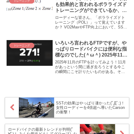
トレーニング
どうしよう(〃艸〃)ﾑﾌｯ いやいや、5Wな
も効果的と言われるポラライズド
んて謙虚で謙遜ｗ 10Wくらい上がってる
トレーニングができているか、こ
んじゃないの～(≧∇≦)⁉ と思った時期があ
れを見ればひと目で分かります！
りました。
ローディーな皆さん、「ポラライズドト
レーニング（POL）」って覚えています
か？ VO2MaxやFTP向上において、SST
やらHIITやらを差し置いて、最も＂効果
的＂なトレーニングと言われている練習
体系であります。そんな「ポラライズド
いろいろ言われるFTPですが、や
トレーニング
トレーニング（POL）」を思い出させて
っぱりロードバイクには便利な指
くれるアップデートが、僕らの
標なのでした(＾ω＾) 2025年11月
intervals.icuにあったのです。
のFTP計測
「Polarization Index（PI）」って何だろ
2025年11月のFTPを計ってみよう！11月
う？
があっという間に過ぎ去ろうとする今こ
の瞬間にこそ計りたいものがある。それ
が昨今話題のFTPです(＾ω＾) 体調や条件
で日々刻一刻変わると言われるFTP。
「こんなのあったらトレーニングに便利
だよね...
SSTの効果はやっぱり凄かった(ﾟДﾟ;)！
女性ローディーを4倍超へ導いたCarson
の衝撃！
ロードバイクの最新トレンドが判明(ﾟ
∀ﾟ)！ みんな最近どうしてグローブしな