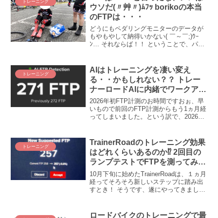
トレーニング
れもそのはず、ミーのタ...
ウソだ(〃艸〃)ﾑﾌｯ borikoの本当
のFTPは・・・
どうにもペダリングモニターのデータが
もやもやして納得いかない( ￣～￣;)ｳｰ
ﾝ… それならば！！ ということで、パイ
オニアペダリングモニターでFTPを測っ
てみることにしました！ そして分かった
驚愕の事実！！ おおぉ、ペダモニでの
AIはトレーニングを凄い変え
トレーニング
FTP計測...
る・・かもしれない？？ トレー
ナーロードAIに内緒でワークアウ
ト変更してたらFTPが無事下がり
2026年初FTP計測のお時間ですおぉ、早
ました
いもので前回のFTP計測からもう1ヵ月経
ってしまいました。という訳で、2026年
初めてのFTPを計測し、我が現状を眺め
てみるのです。ちなみに、ついでに、ト
レーナーロード、エラい大胆なアップデ
TrainerRoadのトレーニング効果
トレーニング
ートがあ...
はどれくらいあるのか⁉ 2回目の
ランプテストでFTPを測ってみ
た！
10月下旬に始めたTrainerRoadは、１ヵ月
経ってそろそろ新しいステップに踏み出
すとき！ そうです、遂にやってきまし
た、２回目のランプテスト(ﾟ∀ﾟ)！ この１
ヵ月のTrainerRoadの漸進性あるワークア
ウトで、うしし、5Wとか上がっていたら
ロードバイクのトレーニングで最