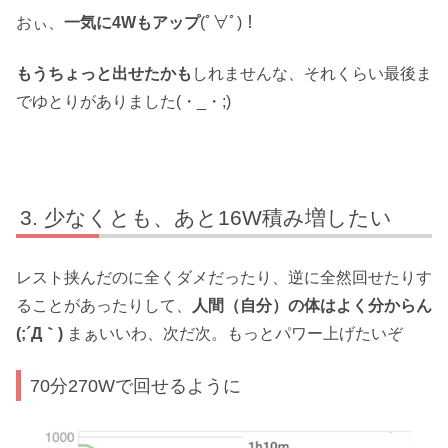
おぃ、
一気に4Wもアップ
(ﾟ∀ﾟ)！
もうちょっと出せたかも
しれませんな、それくらい最後ま
でゆとりがありました(・_・;)
少なくとも、あと16W積み増したい
レスト挟んだのに全くダメだったり、逆に全然回せたりす
ることがあったりして、
人間（自分）の体はよく分からん
(;´Д｀)
まぁいいわ、次だ次。もっとパワー上げたいぞ
70分270Wで回せるように