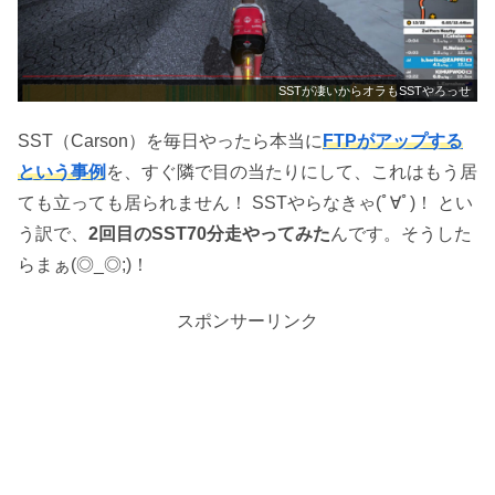
SSTが凄いからオラもSSTやろっせ
SST（Carson）を毎日やったら本当に
FTPがアップする
という事例
を、すぐ隣で目の当たりにして、これはもう居
ても立っても居られません！ SSTやらなきゃ(ﾟ∀ﾟ)！ とい
う訳で、
2回目のSST70分走やってみた
んです。そうした
らまぁ(◎_◎;)！
スポンサーリンク