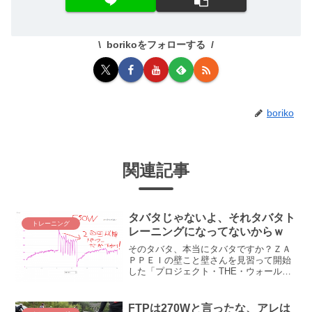
borikoをフォローする
boriko
関連記事
タバタじゃないよ、それタバタト
トレーニング
レーニングになってないからｗ
そのタバタ、本当にタバタですか？ＺＡ
ＰＰＥＩの壁こと壁さんを見習って開始
した「プロジェクト・THE・ウォール」
改め「タバタトレーニング」。メッチャ
クチャキツい～！！と聞いておりました
が、なんかそんな感じがしない・・・そ
FTPは270Wと言ったな、アレは