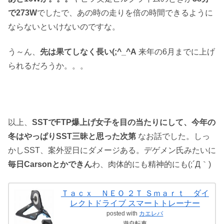
で273W
でしたで、あの時の走りを倍の時間できるように
ならないといけないのですな。
う～ん、
先は果てしなく長い(;^_^A
来年の6月までに上げ
られるだろうか。。。
以上、
SSTでFTP爆上げ女子を目の当たりにして、今年の
冬はやっぱりSST三昧と思った次第
なお話でした。しっ
かしSST、案外翌日にダメージある。デゲメン氏みたいに
毎日Carsonとかできん
わ、肉体的にも精神的にも(;´Д｀)
Ｔａｃｘ ＮＥＯ ２Ｔ Ｓｍａｒｔ ダイ
レクトドライブ スマートトレーナー
posted with
カエレバ
遊自転車