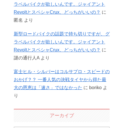
ラベルバイクが欲しいんです。ジャイアント
RevoltとスペシャCrux、どっちがいいの？
に
匿名
より
新型ロードバイクの話題で持ち切りですが、グ
ラベルバイクが欲しいんです。ジャイアント
RevoltとスペシャCrux、どっちがいいの？
に
謎の通行人A
より
富士ヒル・シルバーはコルサプロ・スピードの
おかげ？？ 一番人気の決戦タイヤから得た最
大の恩恵は「速さ」ではなかった
に
boriko
よ
り
アーカイブ