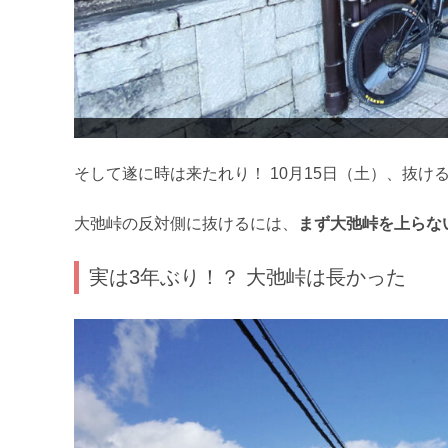
そして遂に時は来たれり！ 10月15日（土）、抜け
大弛峠の反対側に抜けるには、
まず大弛峠を上らな
実は3年ぶり！？ 大弛峠は長かった