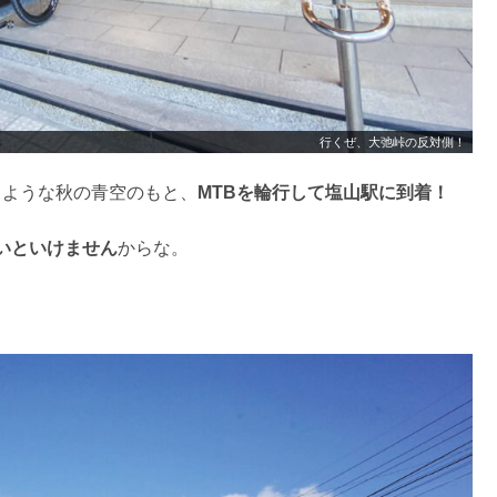
行くぜ、大弛峠の反対側！
るような秋の青空のもと、
MTBを輪行して塩山駅に到着！
いといけません
からな。