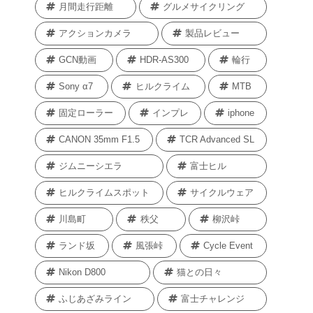
月間走行距離
グルメサイクリング
アクションカメラ
製品レビュー
GCN動画
HDR-AS300
輪行
Sony α7
ヒルクライム
MTB
固定ローラー
インプレ
iphone
CANON 35mm F1.5
TCR Advanced SL
ジムニーシエラ
富士ヒル
ヒルクライムスポット
サイクルウェア
川島町
秩父
柳沢峠
ランド坂
風張峠
Cycle Event
Nikon D800
猫との日々
ふじあざみライン
富士チャレンジ