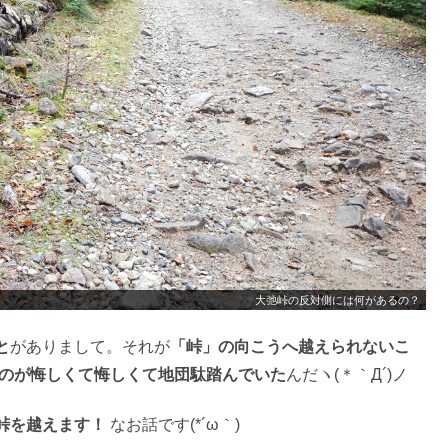
大弛峠の反対側には何があるの？
と
がありまして。それが
「峠」の向こうへ越えられないこ
のが悔しくて悔しくて地団駄踏んでいた
んだヽ(＊｀Д´)ノ
峠を越えます！
なお話です(*´ω｀)