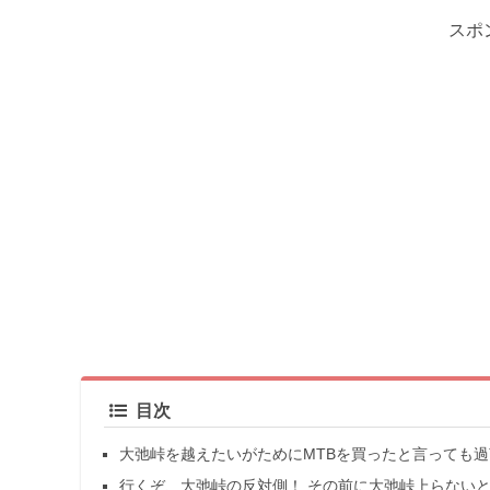
スポ
目次
大弛峠を越えたいがためにMTBを買ったと言っても
行くぞ、大弛峠の反対側！ その前に大弛峠上らない