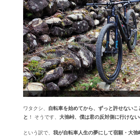
ワタクシ、
自転車を始めてから、ずっと許せないこ
と
！ そうです、
大弛峠、僕は君の反対側に行けない
という訳で、
我が自転車人生の夢にして宿願・大弛