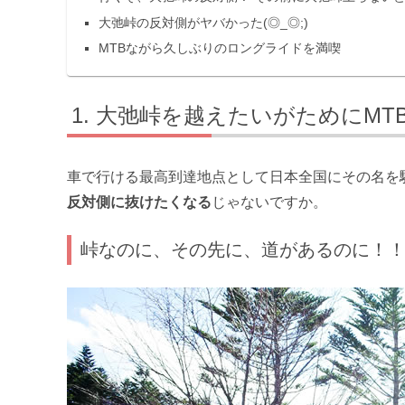
大弛峠の反対側がヤバかった(◎_◎;)
MTBながら久しぶりのロングライドを満喫
大弛峠を越えたいがためにMT
車で行ける最高到達地点として日本全国にその名を
反対側に抜けたくなる
じゃないですか。
峠なのに、その先に、道があるのに！