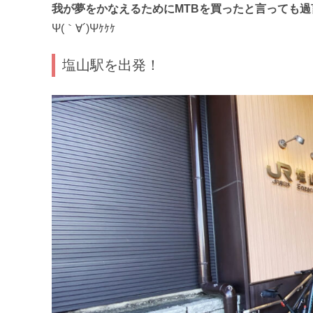
我が夢をかなえるためにMTBを買ったと言っても
Ψ(｀∀´)Ψｹｹｹ
塩山駅を出発！