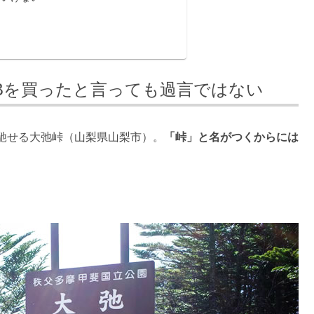
Bを買ったと言っても過言ではない
馳せる大弛峠（山梨県山梨市）。
「峠」と名がつくからには
！