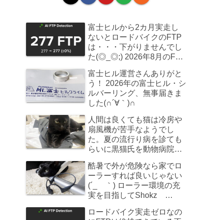
富士ヒルから2カ月実走し
ないとロードバイクのFTP
は・・・下がりませんでし
た(◎_◎;) 2026年8月のFTP
計測
富士ヒル運営さんありがと
う！ 2026年の富士ヒル・シ
ルバーリング、無事届きま
した(∩´∀｀)∩
人間は良くても猫は冷房や
扇風機が苦手なようでし
た。夏の流行り病を診ても
らいに黒猫氏を動物病院へ
連れていきました
酷暑で外が危険なら家でロ
ーラーすれば良いじゃない
(´_ゝ｀) ローラー環境の充
実を目指してShokz
OpenRun Pro 2を買ってみ
ロードバイク実走ゼロなの
た