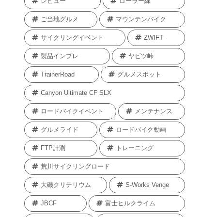
レビュー
ローラー練
ご当地グルメ
マウンテンバイク
サイクリングイベント
ZWIFT
製品インプレ
ヤビツ峠
TrainerRoad
グルメスポット
Canyon Ultimate CF SLX
ロードバイクイベント
メンテナンス
グルメライド
ロードバイク動画
FTP計測
トレーニング
荒川サイクリングロード
大磯クリテリウム
S-Works Venge
JBCF
富士ヒルクライム