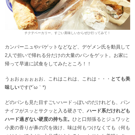
チクテベーカリー、すごい美味しいからぜひ行ってみて！
カンパーニュやバゲットなどなど、デゲメン氏を動員して
2人で担いで帰れる分だけの大量のパンをゲット。お家に
帰って早速に試食をしてみたところ！！
うぉおぉぉぉぉお、これはこれは、これは・・・
とても美
味しい
です(*´ω｀*)
どのパンも見た目すごいハードっぽいのだけれども、パン
ナイフがスッとサクッと入る硬さで、
ハード系だけれども
ハード過ぎない硬度の持ち主。
ひと口頬張るとジュワッと
小麦の香りが鼻の穴を抜け、味は何もつけなくても（何も