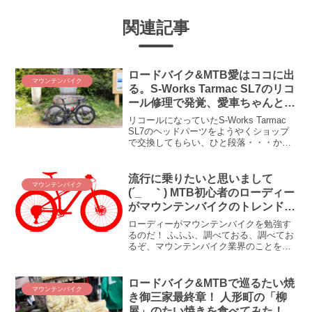
関連記事
ロードバイク&MTB愛はココに出
マウンテンバイク
る。S-Works Tarmac SL7のリコ
ール修理で発覚、愛車ちゃんとメ
ンテしてますか？
リコールになっていたS-Works Tarmac
SL7のヘッドパーツをようやくショップ
で交換してもらい、ひと段落・・・かと
思いきや、出るわ出るわ、メンテ不行き
届きの箇所が(◎_◎;)！ 愛するロードバ
イク＆マウンテンバイク、大切に安全に
流行に乗りたいと思いまして
マウンテンバイク
楽しむならショップでしっかりメンテナ
(´_ゝ｀) MTB初心者のローディー
ンスしてもらいましょう！ なお話です。
がマウンテンバイクのトレンドを
追ってみた！
ローディーがマウンテンバイクを勉強す
るのだ！ ふふふ、調べておる、調べてお
るぞ、マウンテンバイク業界のことを
(ΦωΦ)ﾌﾌﾌ…「マウンテンバイク元年」を
ぶち上げた手前、MTBがどんな方向に進
もうとしているのか、まずはそこから知
ロードバイク&MTBで巡るたい焼
マウンテンバイク
りたい気分じゃ...
き御三家最終章！ 人形町の「柳
屋」のたい焼きを食べてみた！