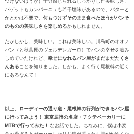
つけないほうが）十分感じられるしっかりした美味しさ。
バゲットもカンパーニュも若干塩味があるので、バターと
かとかは不要で、
何もつけずそのまま食べたほうがパンそ
のものの美味しさを楽しめる
かもしれません。
だがしかし、美味しい。これは美味しい。川島町のオオノ
パン（と秋葉原のヴェルデレガーロ）でパンの幸せを嚙み
しめていたけれど、
幸せになれるパン屋がまだまだたくさ
んある
ことを知りました。しかも、よく行く尾根幹の近く
にあるなんて！
以上、
ローディーの通り道・尾根幹の行列ができるパン屋
に行ってみよう！ 東京屈指の名店・チクテベーカリーに
MTBで行ってみた！
なお話でした。ちなみに、僕は小麦
食べ過ぎるとゼーハーしたりお腹が張ったり肌がかゆくな