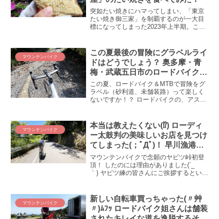
突如たい焼きにハマってしまい、「東京
たい焼き御三家」を制覇するのが一大目
標になってしまった2023年上半期。これ
まで四谷の「わかば」、続いて麻布十番
の「浪花家総本店」を制覇し、残る御三
家は人形町の「柳屋」のみ！ これはもう
この夏最後の冒険にグラベルライ
マウンテンバイク
行くしかない、食べるしかない柳屋のた
ドはどうでしょう？ 奥多摩・青
い焼き！ たい焼き御三家・全制覇の記録
梅・武蔵五日市のロードバイク＆
をご覧ください。
MTBレンタルショップ一覧
この夏、ロードバイク＆MTBで冒険をグ
ラベル（砂利道、未舗装路）って楽しく
ないですか！？ ロードバイクの、アスフ
ァルトを駆ける疾走感も気持ちいいです
が、グラベルの面白さはまったく別物
(◎_◎;) 今回は、そんな魅力あふれるグ
本当は教えたくない(⁉) ローディ
マウンテンバイク
ラベルについて、...
ー太鼓判の美味しいお店を見つけ
てしまった(；ﾟДﾟ)！ 早川漁港
「ぎょギョ魚の三太郎」で酒池魚
マウンテンバイクで念願のヤビツ峠初登
林
頂！ したのには理由がありました(´_ゝ
｀) ヤビツ練の皆さんにご挨拶するという
目的の影に隠れて、実はもう１つ隠れた
ゴールを設定していたのです。それが、
先日立ち寄った早川漁港で魚三昧・酒池
新しい自転車買っちゃった(〃艸
マウンテンバイク
魚林すること(ﾟ∀ﾟ)！ という訳で本日は、
〃)ﾑﾌｯ ロードバイク姐さんは舗装
小田原駅からちょっと遠くてやや影が薄
されたキレイな道を逸脱するそう