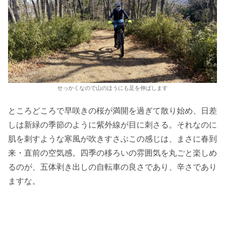
せっかくなので山のほうにも足を伸ばします
ところどころで早咲きの桜が満開を過ぎて散り始め、日差
しは新緑の季節のように紫外線が目に刺さる。それなのに
肌を刺すような寒風が吹きすさぶこの感じは、まさに春到
来・直前の空気感。四季の移ろいの雰囲気を丸ごと楽しめ
るのが、五体剥き出しの自転車の良さであり、辛さであり
ますな。