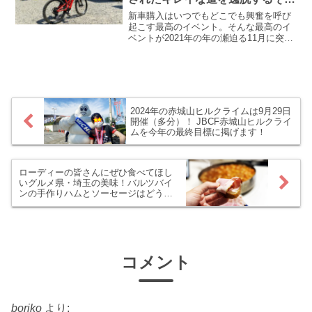
いながら、ここは凄いぞ早川漁港！ なお
です
話です。
新車購入はいつでもどこでも興奮を呼び
起こす最高のイベント。そんな最高のイ
ベントが2021年の年の瀬迫る11月に突如
やってきました。ロードバイクに続く、
新しい自転車を注文。舗装路だけじゃな
い、グラベルも山道も行ける、最強の自
転車を購入しました。
2024年の赤城山ヒルクライムは9月29日
開催（多分）！ JBCF赤城山ヒルクライ
ムを今年の最終目標に掲げます！
ローディーの皆さんにぜひ食べてほし
いグルメ県・埼玉の美味！バルツバイ
ンの手作りハムとソーセージはどうで
しょう？
コメント
boriko
より: