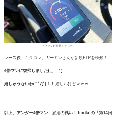
4倍マンに復帰しました
レース後、キタコレ、ガーミンさんが新規FTPを検知！
4倍マンに復帰しました(´_ゝ｀)
嬉しゅうないわ(# ﾟДﾟ)！！
嬉しいけどｗｗｗ
以上、
アンダー4倍マン、底辺の戦い！ borikoの「第14回