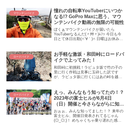
憧れの自転車YouTuberにいつか
マウンテンバイク
なる!? GoPro Maxに思う、マウ
ンテンバイク動画の無限の可能性
ぼくぁマウンテンバイクが届いたら
YouTuberなるんだ(〃艸〃)ﾑﾌｯ 今日も今
日とて休日出勤(∩´∀｀)∩ 日曜はお休みな
のに雨予報m9(^Д^)ﾌﾟｷﾞｬｰ そんなワタシ
は風邪が治らん( ﾟ∀ﾟ)ｱﾊﾊ この怒り、この
悔しさ、どこにぶ...
お手軽な激坂・和田峠にロードバ
ロードバイク
イクで上ってみた！
和田峠に初挑戦！ラピュタ坂で竹の子の
里に行く作戦は見事に玉砕した訳です
が、ラピュタ坂に行くにはあの峠を越え
なくてはいけません！ 東京近郊の峠四天
王と名高い、和田峠です！ 実は今回が初
めての和田峠なのだ＾＾和田峠は都心か
えっ、みんなもう知ってたの！？
ロードバイク
らのアクセス良好なお手...
2023年の富士ヒルが6月4日
（日）開催と今さらながらに知り
ました:(；ﾞﾟ”ωﾟ”):
おぉぉ、みんな知ってました！？ 来年の
富士ヒル、開催日発表されてるじゃん
(◎_◎;)！ めちゃくちゃ乗り遅れた感満
載で、皆さんすでにご存じだと思います
が、あらためて来年の富士ヒルの開催日