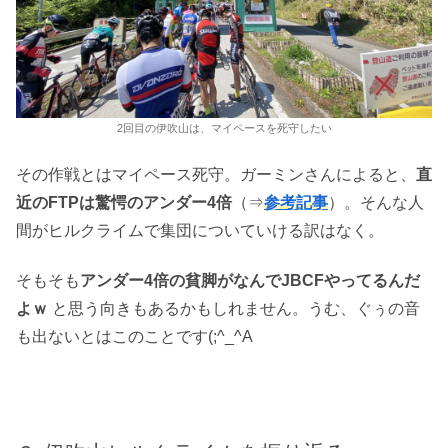
2回目の伊吹山は、マイペースを死守したい
その作戦とはマイペース死守。ガーミンさんによると、
直
近のFTPは驚愕のアンダー4倍
（⇒
参考記事
）。そんな人
間がヒルクライムで集団についていける訳はなく。
そもそも
アンダー4倍の貧脚がなんでJBCFやってるんだ
よｗ
と思う向きもあるかもしれません。うむ、ぐぅの音
も出ないとはこのことです(;^_^A