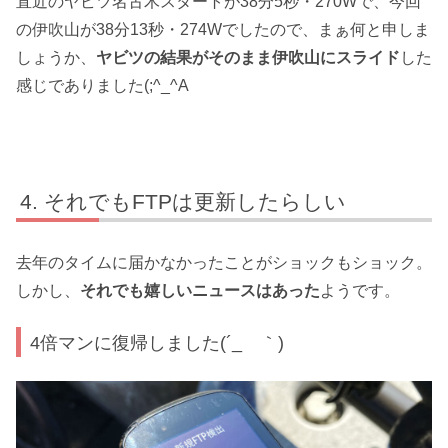
直近のヤビツ名古木スタートが38分5秒・270Wで、今回
の伊吹山が38分13秒・274Wでしたので、まぁ何と申しま
しょうか、
ヤビツの結果がそのまま伊吹山にスライド
した
感じでありました(;^_^A
それでもFTPは更新したらしい
去年のタイムに届かなかったことがショックもショック。
しかし、
それでも嬉しいニュースはあった
ようです。
4倍マンに復帰しました(´_ゝ｀)