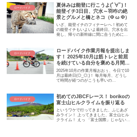
発表に思うアレコレを綴りたいと思いま
夏休みは能登に行こうよ(ﾟ∀ﾟ)！
ロードバイク
す！
能登イチ3日目、穴水～羽咋の絶
景とグルメと橋とネコ（Φ ω Φ）
いざ、能登イチのフィナーレへ！初めて
の能登イチもいよいよ最終日。穴水を出
発し、帰りの新幹線に間に合うために羽
咋（はくい）まで、わずか90㎞のラスト
ラン。100kmにも満たない短い距離だっ
たけど、それでもやっぱり能登は凄かっ
ロードバイク作業月報を提出しま
ロードバイク
た(＠_＠;) 穴...
す！ 2025年10月は筋トレと前屈
を続けている自分を褒める月間に
します(*´艸`*)
2025年10月の作業月報おおぅ、今日で10
月は最終日(◎_◎;)！ 毎月毎月、どうし
て時間が経つのがこうも早いの
か・・・。という訳で、本日は駆け足で
ロードバイクの作業月報をば。ライド時
間は月55～65時間が自分的な限界領域か
初めてのJBCFレース！ borikoの
ロードバイク
もしれません。...
富士山ヒルクライムを振り返る
というワケで行ってきました、ふじあざ
みライン！ 上ってきました、富士山ヒル
クライム！ えっ 「富士国際」じゃないの
かって！？ ｱﾜﾜ(＠_＠;) 実はJBCFで出場
させていただいたのであります(;´Д｀) で
はでは、振り返ってまいりましょう...