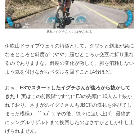
E3のイグチさんに抜かされる
伊吹山ドライブウェイの特徴として、グワッと斜度が急に
なるところと斜度が（やや）緩むところが交互に折り重な
るのでありますな。斜度の変化が激しく、脚を消耗しない
よう気を付けながらペダルを回すこと14分ほど。
おぉ、
E3でスタートしたイグチさんが後ろから抜かして
きた！
実はこの前段階ですでにE3の先頭に10人以上抜か
れており、さすがのイグチさんもJBCFの洗礼を浴びてし
まった模様:(；ﾞﾟ”ωﾟ”): その後、徐々に追い上げ、最終的
にシングルリザルトまで挽回したのはさすがとしか申し上
げられません。