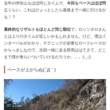
去年の伊吹山もほぼ同じタイムで、
今回もペースはほぼ同
じ
くらい。これはひょっとしたら最後まで一緒に行けるか
も！？
最終的なリザルトもほとんど同じ順位
で、ロッソネロさん
とは上りのタイムが近しいかもしれません。けど、僕はイ
ンターバルがかかり、テクニックが必要なロードレースが
からっきしなので、次回一緒に走る群馬ははてさて、どこ
まで僕が食らいついていけるだろうか。。。(-_-;)
ペースが上がらぬ(;´Д｀)