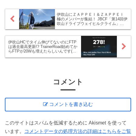
伊吹山にＺＡＰＰＥＩ＆ＺＡＰＰＥＩ
極のメンバーが集結！ JBCF「第14回伊
吹山ドライブウェイヒルクライム」に
参加しました！
伊吹山HCでタイム伸びてないのにFTP
は過去最高更新!? TrainerRoad始めてか
らFTPが20Wも増えたらしいんです(・
_・;)
コメント
コメントを書き込む
このサイトはスパムを低減するために Akismet を使って
います。
コメントデータの処理方法の詳細はこちらをご覧