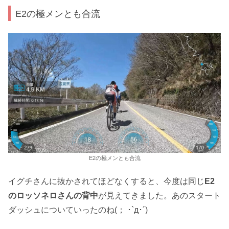
E2の極メンとも合流
E2の極メンとも合流
イグチさんに抜かされてほどなくすると、今度は同じ
E2
のロッソネロさんの背中
が見えてきました。あのスタート
ダッシュについていったのね(； ･`д･´)