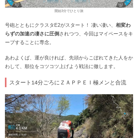
開始3分でひとり旅
号砲とともにクラスタE2がスタート！ 凄い凄い、
相変わ
らずの加速の凄さに圧倒
されつつ、今回はマイペースをキ
ープすることに専念。
あわよくば、運が良ければ、先頭からこぼれてきた人をか
わして、順位をコツコツ上げよう戦法に徹します。
スタート14分ごろにＺＡＰＰＥＩ極メンと合流