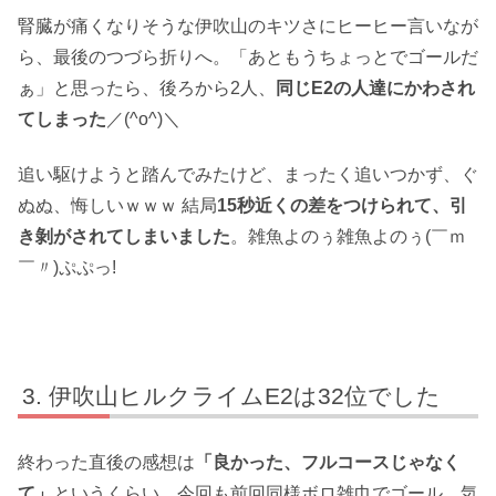
腎臓が痛くなりそうな伊吹山のキツさにヒーヒー言いなが
ら、最後のつづら折りへ。「あともうちょっとでゴールだ
ぁ」と思ったら、後ろから2人、
同じE2の人達にかわされ
てしまった
／(^o^)＼
追い駆けようと踏んでみたけど、まったく追いつかず、ぐ
ぬぬ、悔しいｗｗｗ 結局
15秒近くの差をつけられて、引
き剝がされてしまいました
。雑魚よのぅ雑魚よのぅ(￣ｍ
￣〃)ぷぷっ!
伊吹山ヒルクライムE2は32位でした
終わった直後の感想は
「良かった、フルコースじゃなく
て」
というくらい、今回も前回同様ボロ雑巾でゴール。気