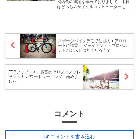
やすかった？
補給食の確認を進めておりまして、本日
はどっちのサイクルコンピューターを本
番で使おうか⁉というお話。Garmin Edge
830とWahoo ELEMNT ROAMを同時に使
ってみて、どちらが使いやすか確かめて
みました。
スポーツバイクデモで注目のエアロロ
ードに試乗！ ジャイアント・プロペル
アドバンスドはどうだろう？
FTPアップこそ、最高のクリスマスプレ
ゼント！ パワートレーニング、始めま
した
コメント
コメントを書き込む