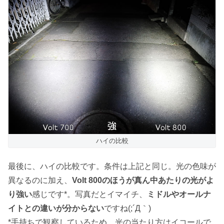
ハイの比較
最後に、ハイの比較です。条件は上記と同じ。光の色味が
異なるのに加え、
Volt 800のほうが真ん中あたりの光がよ
り強い
感じです*。写真だとイマイチ、
ミドルやオールナ
イトとの違いが分からない
ですね(;´Д｀)
*手持ちで観察しているため、光の当たり方はイコールで