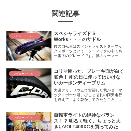
関連記事
スペシャライズド S-
レビュー・インプレ
Works・・・のサドル
僕の自転車はスペシャライズドターマッ
クスポーツという、ターマックの中でも
一番下のグレードです。僕のターマック
にS-Worksの文字が！そんな僕のターマ
ックにあって、なぜか最上位グレード、
S-Worksをつけてしまったのが、ステム
コリマ困った、ブレーキ面が白く
レビュー・インプレ
とサドルであ...
変色！ 雨の日に使ってはいけな
いカーボンディープリム
大磯クリテリウムで奮闘した我がターマ
ックスポーツ君。びしょ濡れの雨天走行
を終えて、よく乾かしてみたところ、い
つもと違うものを発見してしまっ
た・・・。コリマのカーボンホイール、
リム周辺（ブレーキ面）が何だかおかし
自転車ライトの絶妙なバラン
レビュー・インプレ
くないですかね？？ カーボンホ...
ス！？ 明るく軽く、ちょっと大
きいVOLT400XCを買ってみた