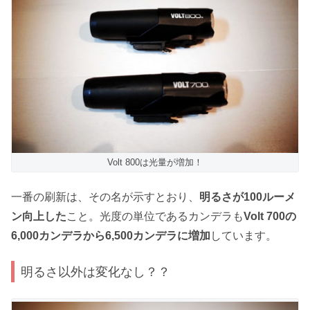
Volt 800は光量が増加！
一番の刷新は、その名が示すとおり、
明るさが100ルーメ
ン向上した
こと。光度の単位であるカンデラも
Volt 700の
6,000カンデラから6,500カンデラに増加
しています。
明るさ以外は変化なし？？