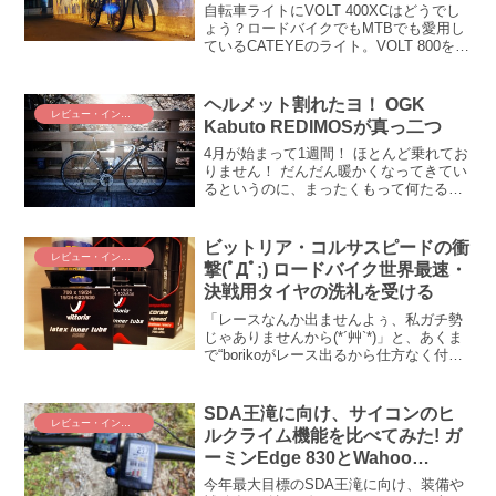
自転車ライトにVOLT 400XCはどうでし
ょう？ロードバイクでもMTBでも愛用し
ているCATEYEのライト。VOLT 800を使
っていたのですが、この度、諸般の事情
からVOLT 400XCを導入してみました。
VOLT 400XCと800は...
ヘルメット割れたヨ！ OGK
レビュー・インプレ
Kabuto REDIMOSが真っ二つ
4月が始まって1週間！ ほとんど乗れてお
りません！ だんだん暖かくなってきてい
るというのに、まったくもって何たるテ
イタラク！ こんなんじゃいかんよ！ とば
かりに、後半に向けて距離を稼いで、今
月も500km超をめざしたいと思います！
ビットリア・コルサスピードの衝
レビュー・インプレ
そんな矢...
撃(ﾟДﾟ;) ロードバイク世界最速・
決戦用タイヤの洗礼を受ける
「レースなんか出ませんよぅ、私ガチ勢
じゃありませんから(*´艸`*)」と、あくま
で“borikoがレース出るから仕方なく付き
合う”体裁のデゲメン氏。じゃぁ聞きます
がね、あなた、レース出ないのになんで
決戦タイヤ買ってるんですか！？デゲメ
SDA王滝に向け、サイコンのヒ
レビュー・インプレ
ン氏、...
ルクライム機能を比べてみた! ガ
ーミンEdge 830とWahoo
ELEMNT ROAMはどっちが使い
今年最大目標のSDA王滝に向け、装備や