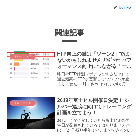
boriko
関連記事
FTP向上の鍵は「ゾーン2」では
トレーニング
ないかもしれません ﾅﾝﾀﾞｯﾃｰ パフ
ォーマンス向上につながる「一貫
性あるトレーニング」って何だろ
昨日のFTP計測（ポチっとするだけ）で
う？
過去最高のFTPを更新してウハウハが止
まりません(〃艸〃)ﾑﾌｯ それまで4ヵ月近
く停滞もしくは下降気味だったのに、な
んで突如上がったのかしら？ 停滞してい
た直近４ヵ月と今回の違いはトレーナー
2018年富士ヒル開催日決定！ シ
トレーニング
ロードのプランに従ったかどうかだけな
ルバー達成に向けてトレーニング
のに・・・。そのカギを求めてインター
計画を立てよう！
ネットの海で溺れてみたところ、気にな
る動画がありました。カギはどうやら
おぉ、うかうかしていたら富士ヒルの開
「Consistency＝一貫性」かもしれませ
催日が発表されているではありませんか
ん。
(； ･`д･´) 残り半年でどこまでできるの
か！？ ２０１８年の富士ヒル・トレーニ