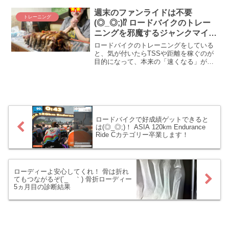
別の刺激も必要なのでは！？ そこで、注
目したいのが、我らがじてトレ！ ここ
週末のファンライドは不要
トレーニング
で...
(◎_◎;)⁉ ロードバイクのトレー
ニングを邪魔するジャンクマイル
とは？
ロードバイクのトレーニングをしている
と、気が付いたらTSSや距離を稼ぐのが
目的になって、本来の「速くなる」が置
き去りになったりしませんか？ う～ん、
僕のことかな(´_ゝ｀) もうね、CTL（フィ
ットネス）下がる度に焦って焦ってして
しょうがないｗ TSS稼ぐために乗ってし
まう。それ、まさにジャンクマイルかも
しれません(＾ω＾) という訳で、本日は
ジャンクマイルのお話。あなたのライド
ロードバイクで好成績ゲットできると
は(◎_◎;)！ ASIA 120km Endurance
はジャンクですか？
Ride Cカテゴリー卒業します！
ローディーよ安心してくれ！ 骨は折れ
てもつながるぞ(´_ゝ｀) 骨折ローディー
5ヵ月目の診断結果