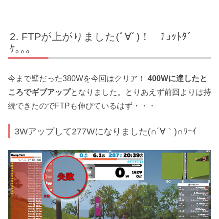
FTPが上がりました(ﾟ∀ﾟ)！ ﾁｮｯﾄﾀﾞ
ｹ｡｡｡
今まで壁だった380Wを今回はクリア！
400Wに達したと
ころでギブアップ
となりました。とりあえず前回よりは持
続できたのでFTPも伸びているはず・・・
3Wアップして277Wになりました(∩´∀｀)∩ﾜｰｲ