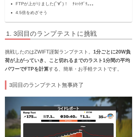
FTPが上がりました(ﾟ∀ﾟ)！ ﾁｮｯﾄﾀﾞｹ｡｡｡
4.5倍をめざそう
3回目のランプテストに挑戦
挑戦したのはZWIFT謹製ランプテスト。
1分ごとに20W負
荷が上がっていき、こと切れるまでのラスト1分間の平均
パワーでFTPを計算
する、簡単・お手軽テストです。
3回目のランプテスト無事終了