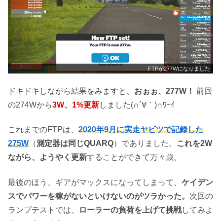
FTPが277Wになりました
ドキドキしながら結果をみますと、
おぉぉ、277W！
前回
の274Wから
3W、1%更新
しました(∩´∀｀)∩ﾜｰｲ
これまでのFTPは、
2020年9月に実走ヤビツで記録した
275W
（
測定器は同じQUARQ
）でありました。
これを2W
ながら、ようやく更新
することができて万々歳。
最後のほう、ギアがマックスになってしまって、
ケイデン
スでパワーを稼がないといけないのがツラかった。
次回の
ランプテストでは、
ローラーの負荷を上げて挑戦
してみよ