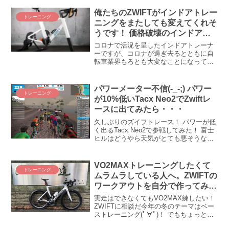
ング計画を作成するぞ～！２０１８年の
富士ヒルクライムは６月１０日（日）開
俺たちのZWIFTがインドアトレー
トレーニング
催まずは富士...
ニングをまたしても変えてくれそ
うです！ 価格破壊のインドアト
レーナー「ZWIFT RIDE」登場！
コロナで活況を呈したインドアトレーナ
ーですが、コロナが過ぎ去るとともに自
転車業界もろとも大変なことになってい
る昨今、強く生きよう、コロナ後に負け
るな(＾ω＾) という訳で、僕たち私たち
俺たちのZWIFTがやってくれました！ ほ
パワーメーター不信(-_-;) パワー
トレーニング
ぇ～、スマートトレーナーとバイク本体
が10%低いTacx Neo2でZwiftレ
がセットになった「ZWIFT RIDE」だっ
ースに出てみたら・・・
て！！ しかも激安(◎_◎;)！！
久しぶりのズイフトレース！ パワーが低
く出るTacx Neo2で参戦してみた！ 富士
ヒルはどうやら天気がとても悪そうな様
相を呈してきました。そんなときローデ
ィーはどうすべきか(ﾟДﾟ)ｸﾜｯ! ズイフトし
ましょ(*´ω｀) という訳で、1ヵ...
VO2MAXトレーニングしたくて
トレーニング
ムラムラしている人へ。ZWIFTの
ワークアウトを自分で作ってみよ
う(ﾟ∀ﾟ)！
実走はできなくてもVO2MAX練したい！
ZWIFTに相談だ今年の冬のテーマはベー
ストレーニング(ﾟ∀ﾟ)！ でもちょっと待っ
て！ 基本はSSTで良いとして、たまには