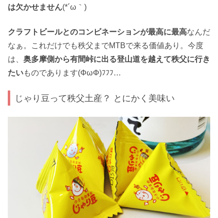
は欠かせません
(*´ω｀)
クラフトビールとのコンビネーションが最高に最高
なんだ
なぁ。これだけでも秩父までMTBで来る価値あり。今度
は、
奥多摩側から有間峠に出る登山道を越えて秩父に行き
たい
ものであります(ΦωΦ)ﾌﾌﾌ…
じゃり豆って秩父土産？ とにかく美味い