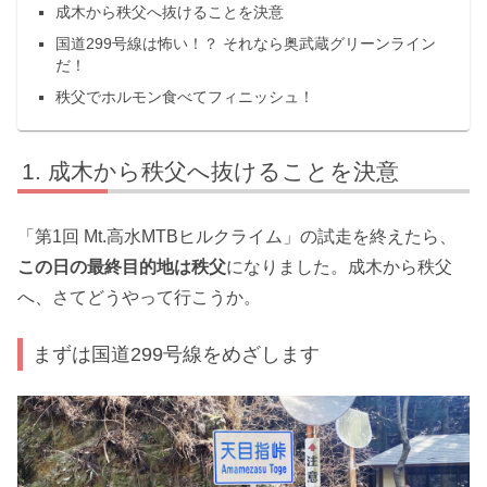
成木から秩父へ抜けることを決意
国道299号線は怖い！？ それなら奥武蔵グリーンライン
だ！
秩父でホルモン食べてフィニッシュ！
成木から秩父へ抜けることを決意
「第1回 Mt.高水MTBヒルクライム」の試走を終えたら、
この日の最終目的地は秩父
になりました。成木から秩父
へ、さてどうやって行こうか。
まずは国道299号線をめざします