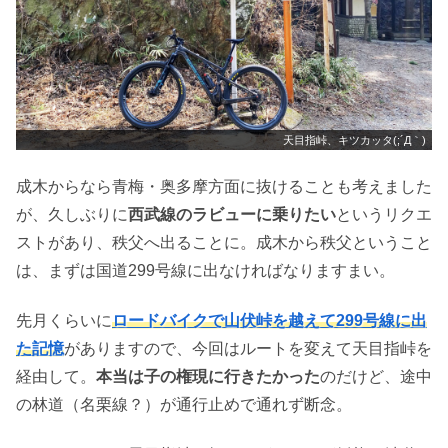
天目指峠、キツカッタ(;´Д｀)
成木からなら青梅・奥多摩方面に抜けることも考えました
が、久しぶりに
西武線のラビューに乗りたい
というリクエ
ストがあり、秩父へ出ることに。成木から秩父ということ
は、まずは国道299号線に出なければなりますまい。
先月くらいに
ロードバイクで山伏峠を越えて299号線に出
た記憶
がありますので、今回はルートを変えて天目指峠を
経由して。
本当は子の権現に行きたかった
のだけど、途中
の林道（名栗線？）が通行止めで通れず断念。