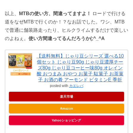
以上、
MTBの使い方、間違ってますよ！
ロードで行ける
道をなぜMTBで行くのか！？なお話でした。ワシ、MTB
で普通に舗装路走ったり、ヒルクライムするだけで楽しい
のよねぇ。
使い方間違ってるんだろうか(;^_^A
【送料無料】じゃり豆シリーズ 選べる10
個セット じゃり豆90g じゃり豆濃厚チー
ズ80g じゃり豆コーヒー味80g オレイン
酸 おつまみ おやつ お菓子 駄菓子 お茶菓
子 お酒の肴 アーモンド ビタミンE 季折
posted with
カエレバ
楽天市場
Amazon
Yahooショッピング