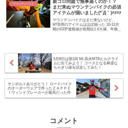
新コロ問題で無事届くのか！？
マウンテンバイク
ペースパートナー、メチャクチャ効果出
まだ来ぬマウンテンバイクの必須
ているのでは(◎_◎;)！？ ウソかホント
アイテムが揃いました(*´Д｀)ﾊｧﾊｧ
か、赤城オフロードで感じたZWIFTのペ
ースパートナーの効果を振り返ります！
マウンテンバイクはまだ来ないけど、
MTB用のアイテムはほぼ揃った 10-12月
期のGDP速報値が前期比1.6％減、年換算
6.3％減の大決算をたたき出した我らが日
本経済ですが、僕はちゃんと経済に貢献
してますよ、主に通販だけど:(；ﾞﾟ''ωﾟ...
5月8日は第1回 Mt.高水MTBヒルクライ
ムに出てみよう！ コースとなる林道な
ちゃぎり線を試走してみた！
サンボルトありがとう！ ロードバイク
のオーダーウェアで作ったＺＡＰＰＥ
Ｉウィンドブレーカーが最高だった件
コメント