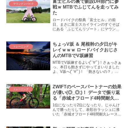
富士ヒルの裏で新設DH部門に参
マウンテンバイク
話？？ ...
戦ｗ MTBでふじてんを走ってみ
た
ロードバイクの祭典「富士ヒル」の前
日、まさに富士スカイラインのすぐそば
にある「ふじてんリゾート」にマウンテ
ンバイクで行ってみました。オレたちの
富士ヒル（ダウンヒル部門）、ＺＡＰＰ
ＥＩメンの活躍をお届けします。
ちょっV坂 ＆ 尾根幹の夕日がキ
トレーニング
レイｗｗｗ ロードバイクおじさ
んのMTBでV坂練習
MTBでV坂練するよい(ﾟ∀ﾟ)！さぁっさぁ
っ、本日も飽きずにやってまいりました
よ、V坂へ(ﾟ∀ﾟ)！ 「飽きないの？」とよ
く聞かれますが、「ツラい(;´Д｀)」と思
うことは毎回ながら「飽きる」ことはあ
まりないのが不思議な世界。という訳
ZWIFTのペースパートナーの効果
トレーニング
で、...
が凄い(◎_◎;)！ データで振り返
る「赤城オフロード4時間耐久レ
ース」
1位になったり2位になったり、じゃんけ
んで勝ったりして、表彰台ラッシュに沸
いた「赤城オフロード4時間耐久レース
2022」。4時間もぬかるんだオフロード
を走ってきて、ワタクシあることに気が
付きましたよ。ひょっとして、ZWIFTの