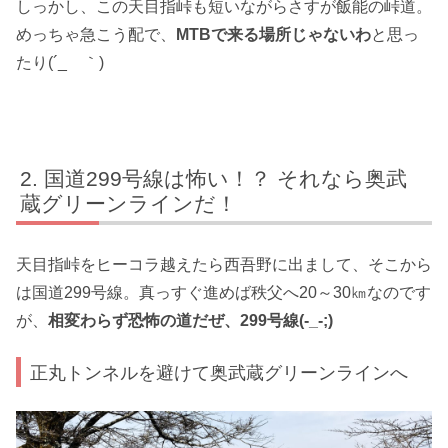
しっかし、この天目指峠も短いながらさすが飯能の峠道。
めっちゃ急こう配で、
MTBで来る場所じゃないわ
と思っ
たり(´_ゝ｀)
国道299号線は怖い！？ それなら奥武
蔵グリーンラインだ！
天目指峠をヒーコラ越えたら西吾野に出まして、そこから
は国道299号線。真っすぐ進めば秩父へ20～30㎞なのです
が、
相変わらず恐怖の道だぜ、299号線(-_-;)
正丸トンネルを避けて奥武蔵グリーンラインへ