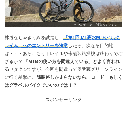
MTBの使い方、間違ってますよ！
林道なちゃぎり線を試走し、
「第1回 Mt.高水MTBヒルク
ライム」へのエントリーを決意
したら、次なる目的地
は・・・あら、もうトレイルや未舗装路探検は終わりでご
ざるか？
「MTBの使い方を間違えている」とよく言われ
る
ワタクシですが、今回も間違って奥武蔵グリーンライン
に行く暴挙に。
舗装路しか走らないなら、ロード、もしく
はグラベルバイクでいいのでは！？
スポンサーリンク