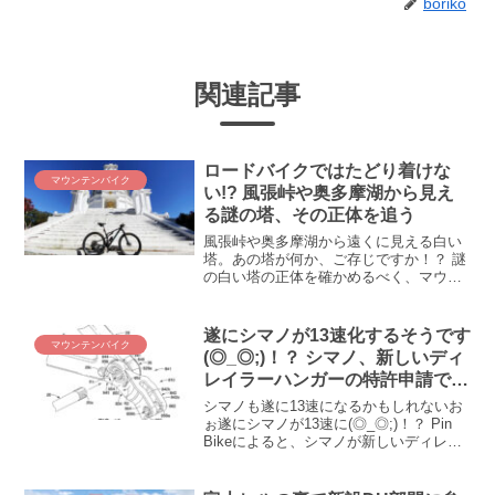
boriko
関連記事
ロードバイクではたどり着けな
マウンテンバイク
い!? 風張峠や奥多摩湖から見え
る謎の塔、その正体を追う
風張峠や奥多摩湖から遠くに見える白い
塔。あの塔が何か、ご存じですか！？ 謎
の白い塔の正体を確かめるべく、マウン
テンバイクで大寺山へ向かいました。白
い塔の正体とは！？ どんな形をしてい
て、どういった意味があるのか? その正
遂にシマノが13速化するそうです
マウンテンバイク
体を追いました。
(◎_◎;)！？ シマノ、新しいディ
レイラーハンガーの特許申請で13
速化の流れに乗る
シマノも遂に13速になるかもしれないお
ぉ遂にシマノが13速に(◎_◎;)！？ Pin
Bikeによると、シマノが新しいディレイ
ラーハンガーの特許を申請したそう（⇒
出典）で、これがなんとビックリ、13速
対応っぽいんです。ロードバイクの