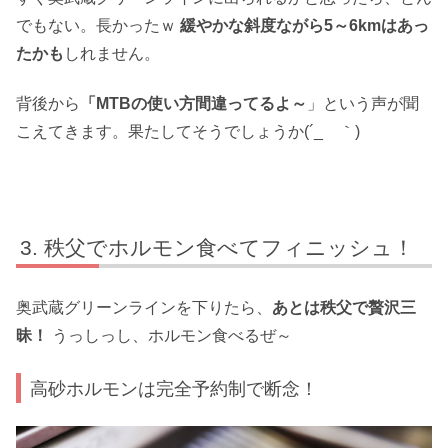
でもない。長かったｗ
緩やかな斜度ながら5～6kmはあっ
たかも
しれません。
背後から
「MTBの使い方間違ってるよ～
」という声が聞
こえてきます。果たしてそうでしょうか(´_ゝ｀)
秩父でホルモン食べてフィニッシュ！
奥武蔵グリーンラインを下りたら、
あとは秩父で贅沢三
昧！
うっしっし、ホルモン食べるぜ～
高砂ホルモンは完全予約制で断念！