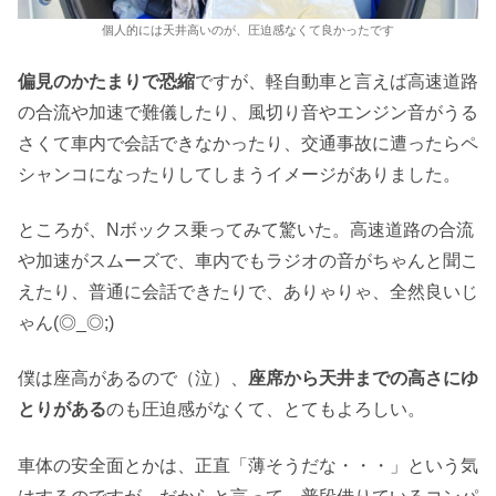
個人的には天井高いのが、圧迫感なくて良かったです
偏見のかたまりで恐縮
ですが、軽自動車と言えば高速道路
の合流や加速で難儀したり、風切り音やエンジン音がうる
さくて車内で会話できなかったり、交通事故に遭ったらペ
シャンコになったりしてしまうイメージがありました。
ところが、Nボックス乗ってみて驚いた。高速道路の合流
や加速がスムーズで、車内でもラジオの音がちゃんと聞こ
えたり、普通に会話できたりで、ありゃりゃ、全然良いじ
ゃん(◎_◎;)
僕は座高があるので（泣）、
座席から天井までの高さにゆ
とりがある
のも圧迫感がなくて、とてもよろしい。
車体の安全面とかは、正直「薄そうだな・・・」という気