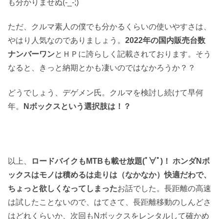
も分かりませぬ(-_-;)
ただ、クルマ素人の僕でも分かるくらいの使いやすさは、
やはり人気なのでありましょう。
2022年の国内販売台数
ナンバーワン
とＨＰに誇らしく記載されております。そう
なると、きっと納期とかも凄いのではなかろうか？？
どうでしょう、デゲメン氏。クルマを検討し続けて早何
年。
Nボックスという選択肢は！？
以上、
ロードバイクもMTBも載せ放題(ﾟ∀ﾟ)！ ホンダNボ
ックスはモノは積めるは走りは（なかなか）快適だわで、
ちょっと欲しくなってしまった
お話でした。長距離の高速
は試したことないので、はてさて、長距離移動のしんどさ
はどれくらいか、次回もNボックスをレンタルして確かめ