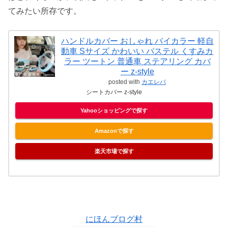
てみたい所存です。
ハンドルカバー おしゃれ バイカラー 軽自
動車 Sサイズ かわいい パステル くすみカ
ラー ツートン 普通車 ステアリング カバ
ー z-style
posted with
カエレバ
シートカバー z-style
Yahooショッピングで探す
Amazonで探す
楽天市場で探す
にほんブログ村