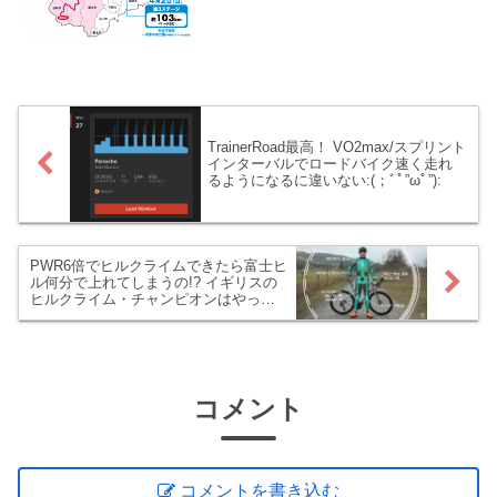
う訳で、今から開幕が待ち遠しいツー
ル・ド・とちぎについて調べてみました
(*´ω｀*) 絶対観...
TrainerRoad最高！ VO2max/スプリント
インターバルでロードバイク速く走れ
るようになるに違いない:(；ﾞﾟ”ωﾟ”):
PWR6倍でヒルクライムできたら富士ヒ
ル何分で上れてしまうの!? イギリスの
ヒルクライム・チャンピオンはやっぱ
り凄かった(ﾟДﾟ;)
コメント
コメントを書き込む