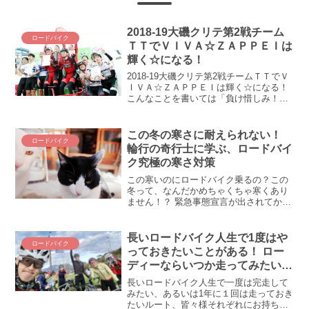
2018-19大磯クリテ第2戦チーム
ロードバイク
ＴＴでＶＩＶＡ☆ＺＡＰＰＥＩは
輝く☆になる！
2018-19大磯クリテ第2戦チームＴＴでＶ
ＩＶＡ☆ＺＡＰＰＥＩは輝く☆になる！
こんなことを書いては「負け惜しみ！
m9(^Д^)ﾌﾟｷﾞｬｰ」と笑われてしまいます
が、いいんです。大磯クリテ第2戦、僕に
とってのメインイベントは手も足も出な
この冬の寒さに耐えられない！
ロードバイク
か...
輪行の奇行士に学ぶ、ロードバイ
ク究極の寒さ対策
この寒いのにロードバイク乗るの？この
冬って、なんだかめちゃくちゃ寒くあり
ません！？ 緊急事態宣言が出されてから
はさらに寒さに磨きがかかって、否が応
でも外出自粛したくなってきます(-_-;) ど
うすれば、この寒さに打ち勝つことがで
長いロードバイク人生で1度はや
ロードバイク
きるのか！？...
っておきたいことがある！ ロー
ディーならいつか走ってみたいフ
ル伊豆イチに再挑戦してきまし
長いロードバイク人生で一度は完走して
た！
みたい、あるいは1年に１回は走っておき
たいルート、皆々様それぞれにお持ちで