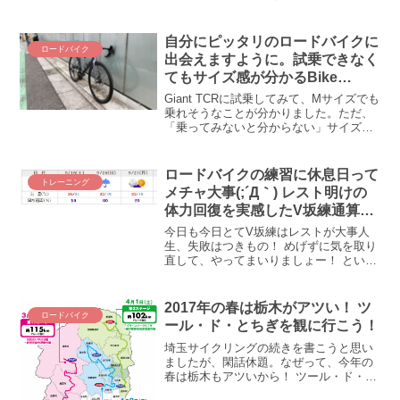
はないでしょうか！？ 東京・神奈川（ひ
ょっとしたら静岡も！？）ローディーに
とって、そんな記念碑的ルートの１つが
自分にピッタリのロードバイクに
ロードバイク
伊豆イチ！ 伊豆半島1周と言いながら、
出会えますように。試乗できなく
なぜか小田原スタート～伊豆半島一筆書
てもサイズ感が分かるBike
き～箱根越え～小田原ゴールが定番とな
Geometry Calculatorはどうでし
っているこのコースに、我がロードバイ
Giant TCRに試乗してみて、Mサイズでも
ク人生２回目となる挑戦をしてまいりま
ょう？
乗れそうなことが分かりました。ただ、
した！
「乗ってみないと分からない」サイズ感
はどうにかならんものでしょうか！？ そ
んな悩みを抱えるboriko（とひょっとし
たら皆さんも⁉）に朗報！当ブログのコメ
ロードバイクの練習に休息日って
トレーニング
ント欄で、フレームサイズの違いを視覚
メチャ大事(;´Д｀) レスト明けの
的に把握できるウェブサイト「Bike
体力回復を実感したV坂練通算11
Geometry Calculator」を教えてもらった
回目
のです！ 情報感謝m(_ _)m 早速にBike
今日も今日とてV坂練はレストが大事人
Geometry Calculatorでフレームサイズを
生、失敗はつきもの！ めげずに気を取り
比べてみましょうなのです！
直して、やってまいりましょー！ という
訳で、今日も今日とてV坂の練習記録(〃
艸〃)ﾑﾌｯ レストをしっかり取って臨んだ
通算11回目のV坂練を振り返ります。レ
2017年の春は栃木がアツい！ ツ
ロードバイク
ストって超...
ール・ド・とちぎを観に行こう！
埼玉サイクリングの続きを書こうと思い
ましたが、閑話休題。なぜって、今年の
春は栃木もアツいから！ ツール・ド・と
ちぎ、ツール・ド・とちぎですよ！ とい