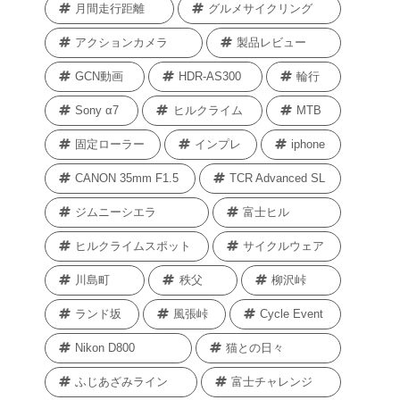
月間走行距離
グルメサイクリング
アクションカメラ
製品レビュー
GCN動画
HDR-AS300
輪行
Sony α7
ヒルクライム
MTB
固定ローラー
インプレ
iphone
CANON 35mm F1.5
TCR Advanced SL
ジムニーシエラ
富士ヒル
ヒルクライムスポット
サイクルウェア
川島町
秩父
柳沢峠
ランド坂
風張峠
Cycle Event
Nikon D800
猫との日々
ふじあざみライン
富士チャレンジ