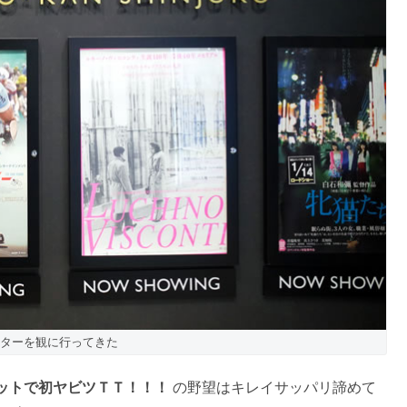
ターを観に行ってきた
ットで初ヤビツＴＴ！！！
の野望はキレイサッパリ諦めて