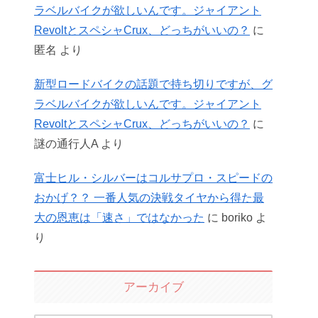
ラベルバイクが欲しいんです。ジャイアント
RevoltとスペシャCrux、どっちがいいの？
に
匿名
より
新型ロードバイクの話題で持ち切りですが、グ
ラベルバイクが欲しいんです。ジャイアント
RevoltとスペシャCrux、どっちがいいの？
に
謎の通行人A
より
富士ヒル・シルバーはコルサプロ・スピードの
おかげ？？ 一番人気の決戦タイヤから得た最
大の恩恵は「速さ」ではなかった
に
boriko
よ
り
アーカイブ