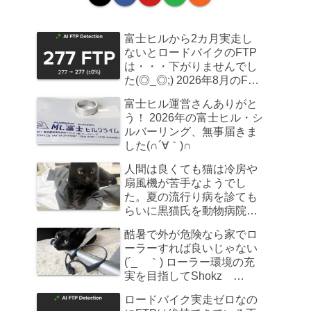
富士ヒルから2カ月実走し
ないとロードバイクのFTP
は・・・下がりませんでし
た(◎_◎;) 2026年8月のFTP
計測
富士ヒル運営さんありがと
う！ 2026年の富士ヒル・シ
ルバーリング、無事届きま
した(∩´∀｀)∩
人間は良くても猫は冷房や
扇風機が苦手なようでし
た。夏の流行り病を診ても
らいに黒猫氏を動物病院へ
連れていきました
酷暑で外が危険なら家でロ
ーラーすれば良いじゃない
(´_ゝ｀) ローラー環境の充
実を目指してShokz
OpenRun Pro 2を買ってみ
ロードバイク実走ゼロなの
た