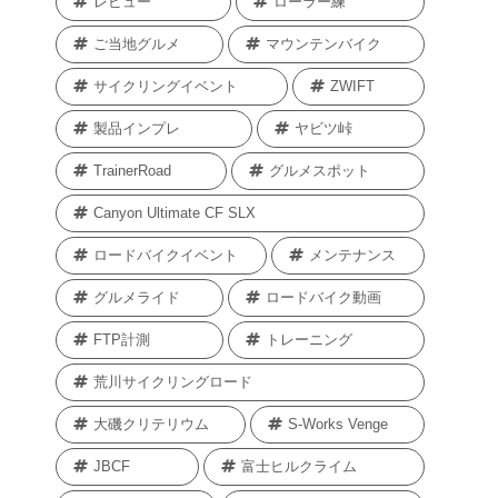
レビュー
ローラー練
ご当地グルメ
マウンテンバイク
サイクリングイベント
ZWIFT
製品インプレ
ヤビツ峠
TrainerRoad
グルメスポット
Canyon Ultimate CF SLX
ロードバイクイベント
メンテナンス
グルメライド
ロードバイク動画
FTP計測
トレーニング
荒川サイクリングロード
大磯クリテリウム
S-Works Venge
JBCF
富士ヒルクライム