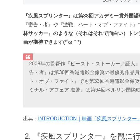
『疾風スプリンター』は第88回アカデミー賞外国
『密告・者』や『激戦 ハート・オブ・ファイト』
林サッカー』のような（それはそれで面白い）トン
画が期待できます(*´ω｀*)
2008年の監督作『ビースト・ストーカー／証人
告・者』は第30回香港電影金像奨の最優秀作品賞
ト・オブ・ファイト』でも第33回香港電影金像奨
ミナル・アフェア 魔警』は第64回ベルリン国際
出典：
INTRODUCTION｜映画「疾風スプリンタ
『疾風スプリンター』を観に