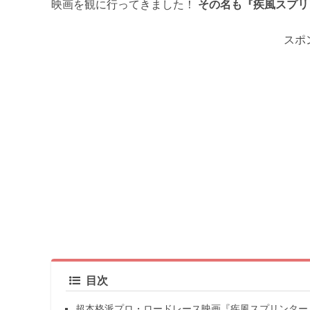
映画を観に行ってきました！
その名も『疾風スプリ
スポ
目次
超本格派プロ・ロードレース映画『疾風スプリンター