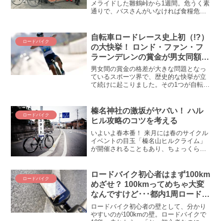
メライドした雛鶴峠から1週間。危うく素
通りで、バスさんがいなければ食糧危機
に陥るところだったグルメライドです
が、ワタクシたちは凝りません！ 伝説の
グルメを求め、ＶＩＶＡ☆ＺＡＰＰＥＩ
自転車ロードレース史上初（!?）
ロードバイク
は再び集結！ 復讐する...
の大快挙！ ロンド・ファン・フ
ラーンデレンの賞金が男女同額に
(∩´∀｀)∩
男女間の賞金の格差が大きな問題となっ
ているスポーツ界で、歴史的な快挙が立
て続けに起こりました。その1つが自転車
ロードレース。春のクラシックとして世
界中で人気を集める「ロンド・ファン・
フラーンデレン」の優勝賞金が男女で同
榛名神社の激坂がヤバい！ ハル
ロードバイク
額になったのです。10倍以上の格差があ
ヒル攻略のコツを考える
ることも珍しくなかった自転車ロードレ
ースにおいて性別に関係なく賞金が同じ
いよいよ春本番！ 来月には春のサイクル
になるのは革新的な出来事。スポーツ界
イベントの目玉「榛名山ヒルクライム」
の男女平等の動きをご紹介します。
が開催されることもあり、ちょっくら試
走に行ってきましたよ！ ハルヒルのコー
ス、まじヤバいんですけど(;´Д｀)榛名山
ヒルクライム会場までのルートを確認！
ロードバイク初心者はまず100km
ロードバイク
榛名山というこ...
めざせ？ 100kmってめちゃ大変
なんですけど･･･都内1周ロードバ
イク100kmライドに挑戦してみた
ロードバイク初心者の壁として、分かり
やすいのが100kmの壁。ロードバイクで