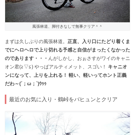
風張林道、脚付きなしで無事クリア＾＾
まずは久しぶりの風張林道。
正直、入り口にたどり着くま
でにヘロヘロで上り切れる予感と自信がまったくなかった
のであります・・・
んがしかし、おぉさすがワイのキャニ
オン君(≧▽≦) やっぱアルティメット、スゴい！
キャニオ
ンになって、上りを上れる！ 軽い、軽いってホント正義
だわ～(´；ω；`)ｳｩｩ
最近のお気に入り・鶴峠をバヒュンとクリア