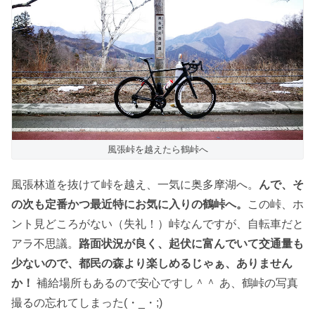
風張峠を越えたら鶴峠へ
風張林道を抜けて峠を越え、一気に奥多摩湖へ。
んで、そ
の次も定番かつ最近特にお気に入りの鶴峠へ。
この峠、ホ
ント見どころがない（失礼！）峠なんですが、自転車だと
アラ不思議。
路面状況が良く、起伏に富んでいて交通量も
少ないので、都民の森より楽しめるじゃぁ、ありません
か！
補給場所もあるので安心ですし＾＾ あ、鶴峠の写真
撮るの忘れてしまった(・_・;)