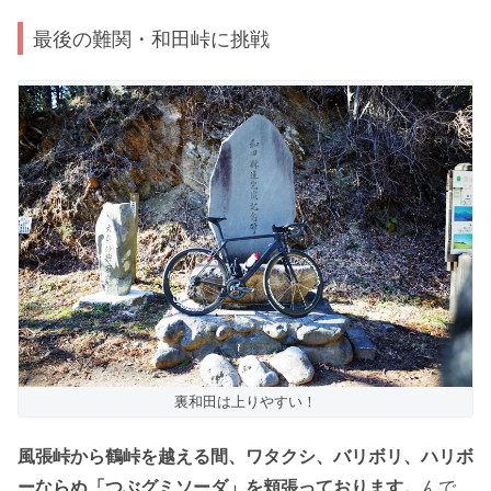
最後の難関・和田峠に挑戦
裏和田は上りやすい！
風張峠から鶴峠を越える間、ワタクシ、バリボリ、ハリボ
ーならぬ「つぶグミソーダ」を頬張っております。
んで、