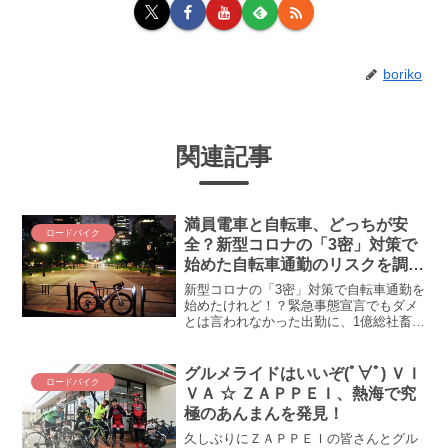
boriko
関連記事
満員電車と自転車、どっちが安
ロードバイク
全？新型コロナの「3密」対策で
始めた自転車通勤のリスクを調べ
てみた
新型コロナの「3密」対策で自転車通勤を
始めたけれど！？緊急事態宣言でもダメ
とは言われなかった出勤に、1億総社畜魂
を感じる今日この頃(;´Д｀) ベストは出勤
含めて外出自粛なのでしょうが、出ざる
を得ない哀しい人生(´；ω；`)ｳｯ…。であ
グルメライドはいいぞ(ﾟ∀ﾟ) ＶＩ
ロードバイク
りま...
ＶＡ ☆ ＺＡＰＰＥＩ、熱海で究
極のあんまんを発見！
久しぶりにＺＡＰＰＥＩの皆さんとグル