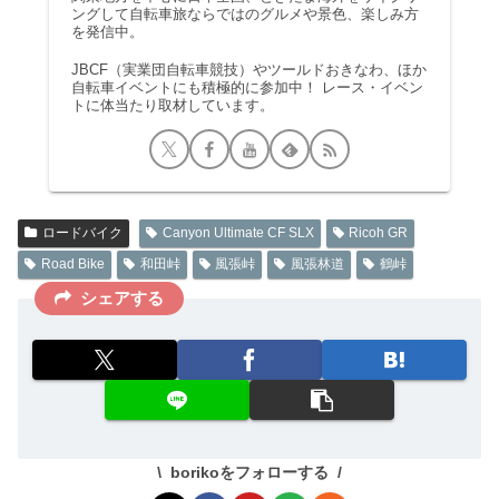
ングして自転車旅ならではのグルメや景色、楽しみ方
を発信中。
JBCF（実業団自転車競技）やツールドおきなわ、ほか
自転車イベントにも積極的に参加中！ レース・イベン
トに体当たり取材しています。
ロードバイク
Canyon Ultimate CF SLX
Ricoh GR
Road Bike
和田峠
風張峠
風張林道
鶴峠
シェアする
borikoをフォローする