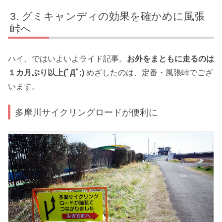
グミキャンディの効果を確かめに風張
峠へ
ハイ、ではいよいよライド記事。
お外をまともに走るのは
１カ月ぶり以上(ﾟДﾟ;)
めざしたのは、定番・風張峠でござ
います。
多摩川サイクリングロードが便利に