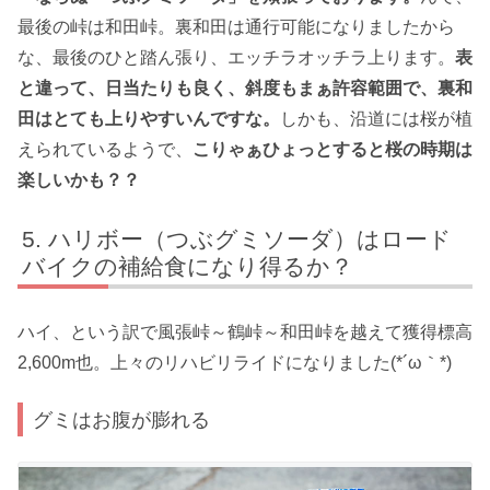
最後の峠は和田峠。裏和田は通行可能になりましたから
な、最後のひと踏ん張り、エッチラオッチラ上ります。
表
と違って、日当たりも良く、斜度もまぁ許容範囲で、裏和
田はとても上りやすいんですな。
しかも、沿道には桜が植
えられているようで、
こりゃぁひょっとすると桜の時期は
楽しいかも？？
ハリボー（つぶグミソーダ）はロード
バイクの補給食になり得るか？
ハイ、という訳で風張峠～鶴峠～和田峠を越えて獲得標高
2,600m也。上々のリハビリライドになりました(*´ω｀*)
グミはお腹が膨れる