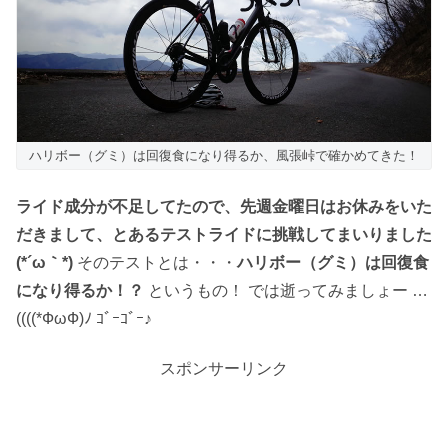
ハリボー（グミ）は回復食になり得るか、風張峠で確かめてきた！
ライド成分が不足してたので、先週金曜日はお休みをいた
だきまして、とあるテストライドに挑戦してまいりました
(*´ω｀*)
そのテストとは・・・
ハリボー（グミ）は回復食
になり得るか！？
というもの！ では逝ってみましょー …
((((*ФωФ)ﾉ ｺﾞｰｺﾞｰ♪
スポンサーリンク