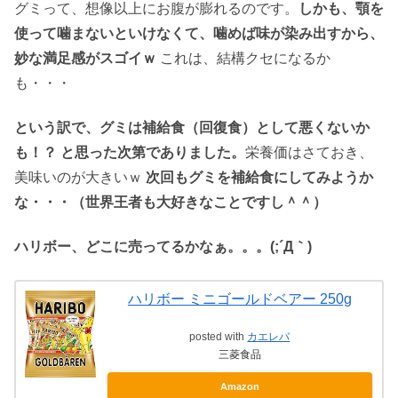
グミって、想像以上にお腹が膨れるのです。
しかも、顎を
使って噛まないといけなくて、噛めば味が染み出すから、
妙な満足感がスゴイｗ
これは、結構クセになるか
も・・・
という訳で、グミは補給食（回復食）として悪くないか
も！？ と思った次第でありました。
栄養価はさておき、
美味いのが大きいｗ
次回もグミを補給食にしてみようか
な・・・（世界王者も大好きなことですし＾＾）
ハリボー、どこに売ってるかなぁ。。。(;´Д｀)
ハリボー ミニゴールドベアー 250g
posted with
カエレバ
三菱食品
Amazon