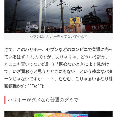
セブンにハリボー売ってないでやんす
さて、このハリボー、セブンなどのコンビニで普通に売っ
ているはず！
なのですが、ありゃりゃ、どういう訳か、
どこにも置いてない(;´Д｀)
「関心ないときによく見かけ
て、いざ買おうと思うとどこにもない」という残念なパタ
ーン
じゃないですか・・・。
むむむ、こりゃぁいきなり計
画頓挫か:(；ﾞﾟ”ωﾟ”):
ハリボーがダメなら普通のグミで