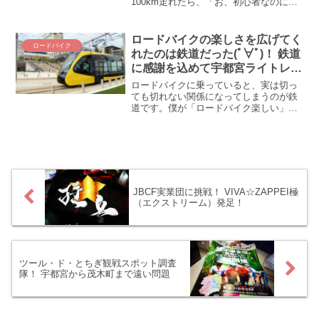
100km走れたら、「お、初心者なのに、
お主できるな！？」と、ちょっと胸を張
って良い距離です。ワタクシはもうロー
ドバイク乗って8年以上ですから、100km
ロードバイクの楽しさを広げてく
ロードバイク
なんて余裕余裕・・・じゃ全然ありませ
れたのは鉄道だった(ﾟ∀ﾟ)！ 鉄道
んでした:(；ﾞﾟ”ωﾟ”): ロードバイクで
に感謝を込めて宇都宮ライトレー
100km走るって、めちゃくちゃ大変なん
ルの試運転を見学しに行ってみ
だよぉ(;´Д｀)
ロードバイクに乗っていると、実は切っ
た！
ても切れない関係になってしまうのが鉄
道です。僕が「ロードバイク楽しい」と
感じたきっかけも輪行で日本全国いろい
ろなところに自転車持って行けるのを知
ったことでした。本日もそんな鉄道感謝
のお話。群馬から栃木にかけて、ロード
バイクで「鉄」成分をたっぷり補給しに
行ってきました(*´ω｀*)
JBCF実業団に挑戦！ VIVA☆ZAPPEI極
（エクストリーム）発足！
ツール・ド・とちぎ観戦スポット調査
隊！ 宇都宮から茂木町まで遠い問題