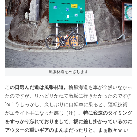
風張林道をめざします
この日選んだ道は風張林道。
檜原海道も車が全然いなかっ
たのですが、リハビリかねて激坂に行きたかったのです(*
´ω｀*) しっかし、久しぶりに自転車に乗ると、運転技術
がエライ下手になった感じ（汗）。
特に変速のタイミング
をすっかり忘れておりまして、坂に差し掛かっているのに
アウターの重いギアのまんまだったりと、まぁ散々ｗ
い