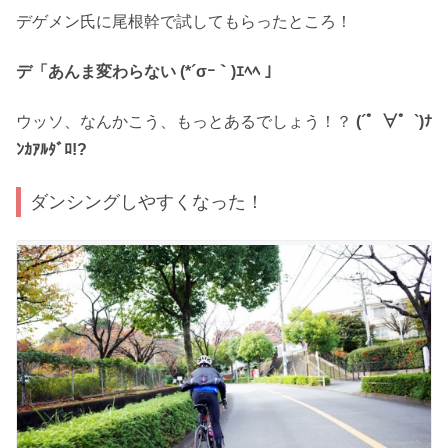
デゲメン氏に尾根幹で試してもらったところ！
デ「あんま変わらない (*´σｰ｀)ｴﾍﾍ 」
ウッソ、なんかこう、もっとあるでしょう！？
(´゜∀゜`)ﾅ
ﾝｶｱﾙﾀﾞﾛ!?
ダンシングしやすくなった！