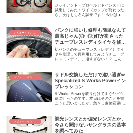
だろう？
ジャイアント・プロペルアドバンスドに
試乗してみた！ワイズカップが終わった
ら、次はもちろん試乗です！ 今回はエン
デューロで皆さんお疲れ（僕だけ！？）
ということもあり、ターゲットを１つに
絞りましたぞｗ という訳で、あの（本物
パンクに強いし修理も簡単なんて
レビュー・インプレ
の）デゲンコルプが駆...
最高じゃん(◎_◎;)釘が刺さった
チューブレスレディタイヤを修理
してみた
初パンクのチューブレス（レディ）タイ
ヤを修理して再利用してみようチューブ
レス（レディ）、凄すぎない！？ こんな
極悪で凶悪で禍々しい釘（クギ）を踏み
抜いても走れましたよ(◎_◎;)！ という
わけで、釘を踏み抜いてパンクしたチュ
サドル交換しただけで違い過ぎw
レビュー・インプレ
ーブレス（レディ...
Specialized S-Works Powerイン
プレッション
S-Works Powerを取り付けてすぐヤビツ
練に行ったのです。本日はそのことを書
こうと思いましたが、急きょ進路変更(;´Д
｀) S-Works Powerについて、真正面から
インプレしたいと思います╭( ・ㅂ・)و̑
ｸﾞｯS-Work...
調光レンズとか偏光レンズとか、
レビュー・インプレ
今さら聞けないサングラスの基本
を調べてみた