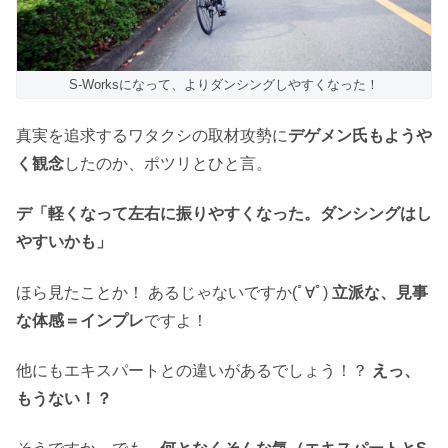
S-Worksになって、よりダンシングしやすくなった！
真実を追求するワタクシの取材攻勢に
デゲメン氏もようや
く観念
したのか、ポツリとひと言。
デ「軽くなって左右に振りやすくなった。ダンシングはし
やすいかも」
ほら見たことか！ あるじゃないですか(ﾟ∀ﾟ)
立派な、見事
な体感＝インプレ
ですよ！
他にもエキスパートとの違いがあるでしょう！？
えっ、
もうない！？