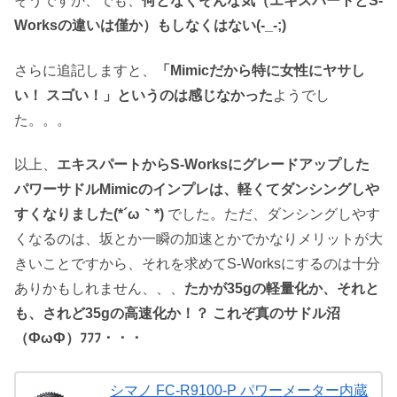
そうですか、でも、
何となくそんな気（エキスパートとS-
Worksの違いは僅か）もしなくはない(-_-;)
さらに追記しますと、
「Mimicだから特に女性にヤサし
い！ スゴい！」というのは感じなかった
ようでし
た。。。
以上、
エキスパートからS-Worksにグレードアップした
パワーサドルMimicのインプレは、軽くてダンシングしや
すくなりました(*´ω｀*)
でした。ただ、ダンシングしやす
くなるのは、坂とか一瞬の加速とかでかなりメリットが大
きいことですから、それを求めてS-Worksにするのは十分
ありかもしれません、、、
たかが35gの軽量化か、それと
も、されど35gの高速化か！？ これぞ真のサドル沼
（ФωФ）ﾌﾌﾌ・・・
シマノ FC-R9100-P パワーメーター内蔵