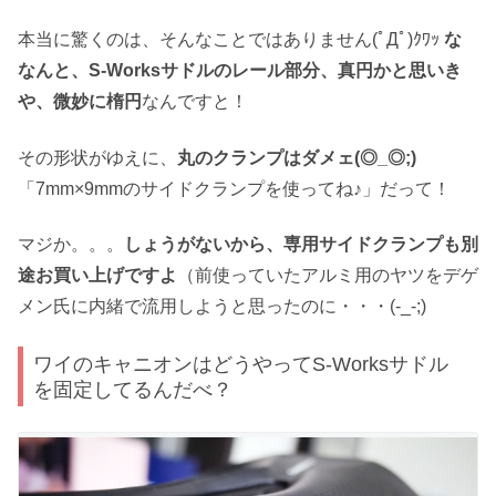
本当に驚くのは、そんなことではありません(ﾟДﾟ)ｸﾜｯ
な
なんと、S-Worksサドルのレール部分、真円かと思いき
や、微妙に楕円
なんですと！
その形状がゆえに、
丸のクランプはダメェ(◎_◎;)
「7mm×9mmのサイドクランプを使ってね♪」だって！
マジか。。。
しょうがないから、専用サイドクランプも別
途お買い上げですよ
（前使っていたアルミ用のヤツをデゲ
メン氏に内緒で流用しようと思ったのに・・・(-_-;)
ワイのキャニオンはどうやってS-Worksサドル
を固定してるんだべ？