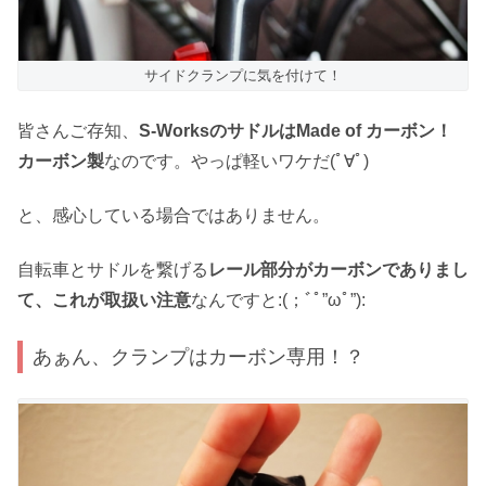
サイドクランプに気を付けて！
皆さんご存知、
S-WorksのサドルはMade of カーボン！
カーボン製
なのです。やっぱ軽いワケだ(ﾟ∀ﾟ)
と、感心している場合ではありません。
自転車とサドルを繋げる
レール部分がカーボンでありまし
て、これが取扱い注意
なんですと:(；ﾞﾟ”ωﾟ”):
あぁん、クランプはカーボン専用！？