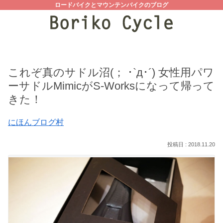
ロードバイクとマウンテンバイクのブログ
これぞ真のサドル沼(； ･`д･´) 女性用パワ
ーサドルMimicがS-Worksになって帰って
きた！
にほんブログ村
2018.11.20