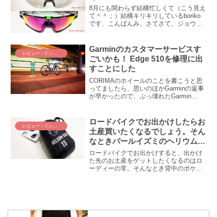
8月にも関わらず結構忙しくて（こう見え
て＾＾；）結構キリキリしているboriko
です、こんばんみ。さてさて、ジョウブ
レーカーについて、「偏光と調光がゴッ
チャになっているのでは？」というご指
摘をいただきまして、むむむ、これは確
Garminのカスタマーサービスす
レビュー・インプレ
かにその通り(;...
ごいかも！ Edge 510を修理に出
すことにした
CORIMAのホイールのことを書こうと思
ってましたら、思いのほかGarminの返事
が早かったので、ぶっ壊れたGarmin
Edge 510の修理について書くであります(
ﾟДﾟ)ゞ12時間でGarmin Internationalから
返事！...
ロードバイクでお出かけしたらお
レビュー・インプレ
土産買いたくなるでしょう。そん
なときパールイズミのヘリウムバ
ッグがあると超便利！
ロードバイクでお出かけすると、出かけ
た先のお土産をゲットしたくなるのはロ
ーディーの常。そんなとき背中のポケッ
トやツール缶に入る折りたたみ式の携帯
リュックがあると便利だと思いません
か！？ そんな便利なリュックがみんな大
好きパールイズミから出ておりました。
パールイズミ謹製「ヘリウム バッグ」は
どうでしょう！？なお話です。