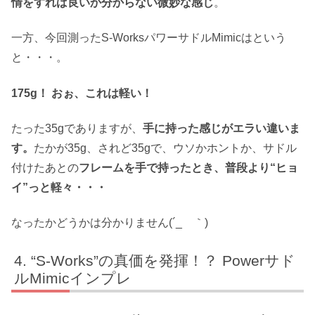
情をすれば良いか分からない微妙な感じ
。
一方、今回測ったS-WorksパワーサドルMimicはという
と・・・。
175g！ おぉ、これは軽い！
たった35gでありますが、
手に持った感じがエラい違いま
す。
たかが35g、されど35gで、ウソかホントか、サドル
付けたあとの
フレームを手で持ったとき、普段より“ヒョ
イ”っと軽々・・・
なったかどうかは分かりません(´_ゝ｀)
“S-Works”の真価を発揮！？ Powerサド
ルMimicインプレ