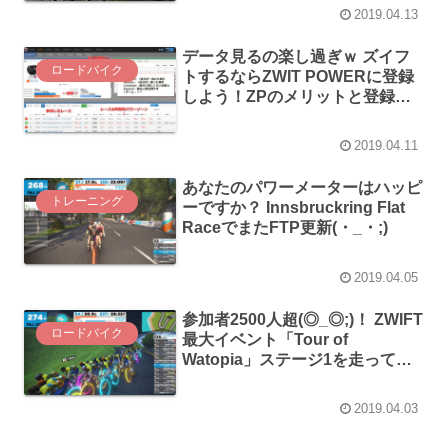
2019.04.13
データ見るの楽し過ぎｗ ズイフ
ロードバイク
トするならZWIT POWERに登録
しよう！ZPのメリットと登録の
コツ
2019.04.11
あなたのパワーメーターはハッピ
トレーニング
ーですか？ Innsbruckring Flat
RaceでまたFTP更新(・_・;)
2019.04.05
参加者2500人超(◎_◎;)！ ZWIFT
ロードバイク
最大イベント「Tour of
Watopia」ステージ1を走ってみ
た！
2019.04.03