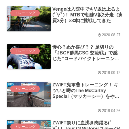
Vengeは入院中でもV坂は上るよ
トレーニング
(ﾟ∀ﾟ)！ MTBで朝練V坂2分走（実
質3分）×3本に挑戦してきた
2020.08.27
慢心？ぬか喜び？？ 足切りの
トレーニング
「JBCF群馬CSC 交流戦」で感
じた“ロードバイクトレーニング
の成果”
2019.09.12
ZWIFT鬼軍曹トレーニング！ キ
トレーニング
ツいと噂のThe McCarthy
Special（マッカーシー）をやっ
てみた！
2019.04.26
ZWIFT祭りに血沸き肉躍る(ﾟ
トレーニング
∀ﾟ)！ Tour Of Watopiaステージ4