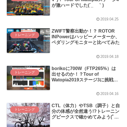
が激ハードでした(´_ゝ｀)
2019.04.25
ZWIFT警察出動か！？ ROTOR
トレーニング
INPowerはハッピーメーターか、
ペダリングモニターと比べてみた
2019.04.18
borikoに700W（FTP265%）は
トレーニング
出せるのか！？Tour of
Watopia2019ステージ3に挑戦し
てみた！
2019.04.16
CTL（体力）やTSB（調子）と自
トレーニング
分の体感が全然違う!?トレーニン
グピークスで確かめてみよう(ﾟ
∀ﾟ)！